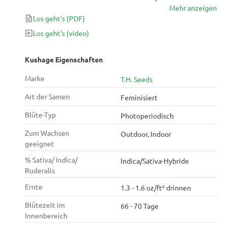
Mehr anzeigen
fantastische Hybride zu erhalten, die nachher
Los geht's
(PDF)
ausgezeichnete Erträge (bis zu 500 g / m2) an
dichten, mit Harz bedeckten Cannabis-Nuggets
Los geht's
(video)
aufweist volle 10 Wochen Blüte.
Kushage Eigenschaften
Marke
T.H. Seeds
Art der Samen
Feminisiert
Blüte-Typ
Photoperiodisch
Zum Wachsen
Outdoor, Indoor
geeignet
% Sativa/ Indica/
Indica/Sativa-Hybride
Ruderalis
Ernte
1.3 - 1.6 oz/ft² drinnen
Blütezeit im
66 - 70 Tage
Innenbereich