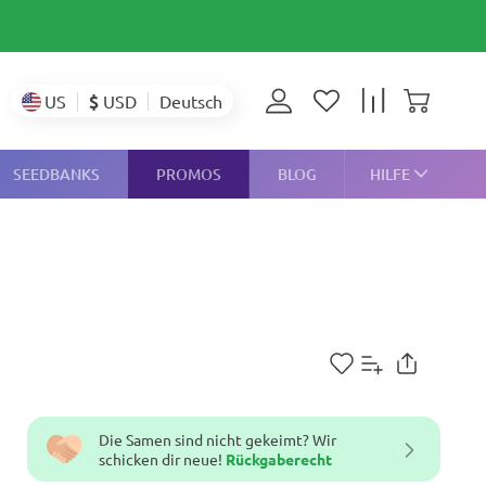
$
USD
US
Deutsch
SEEDBANKS
PROMOS
BLOG
HILFE
Die Samen sind nicht gekeimt? Wir
schicken dir neue!
Rückgaberecht