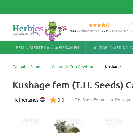
4.52
Durchschnittlich
9241
Bewertungen
FEMINISIERTE CANNABISSAMEN
AUTOFLOWERING C
Cannabis Samen
Cannabis Cup Gewinner
Kushage
Kushage fem (T.H. Seeds) 
Netherlands
0.0
T.H. Seeds
Feminisiert
Photoper