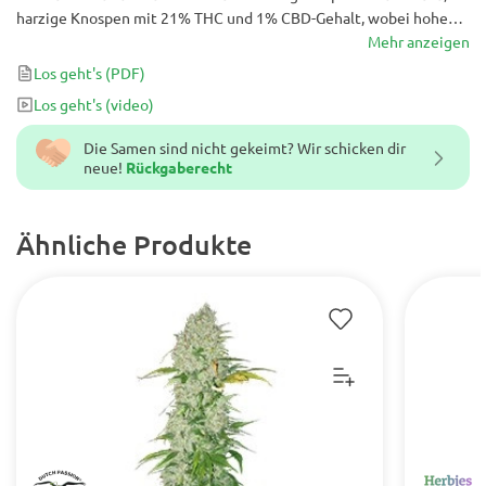
harzige Knospen mit 21% THC und 1% CBD-Gehalt, wobei hohe
und Steineffekte gemischt werden. Hohe Erträge von 1200 g / pro
Mehr anzeigen
Pflanze lassen keine andere Wahl, als sie zu kaufen.
Los geht's
(PDF)
Los geht's
(video)
Die Samen sind nicht gekeimt? Wir schicken dir
neue!
Rückgaberecht
Ähnliche Produkte