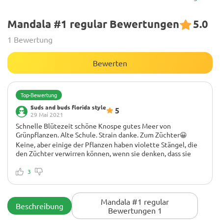
Mandala #1 regular Bewertungen
5.0
1 Bewertung
Bewerten
Top-Bewertung
Suds and buds florida style
5
29 Mai 2021
Schnelle Blütezeit schöne Knospe gutes Meer von
Grünpflanzen. Alte Schule. Strain danke. Zum Züchter😀
Keine, aber einige der Pflanzen haben violette Stängel, die
den Züchter verwirren können, wenn sie denken, dass sie
Nährstoffdef. Nicht zu viel füttern, sie wachsen gut von
alleine
3
Dies ist eine schöne Sorte, die man nicht für einen täglichen
Benutzer zur Hand haben sollte, um Stimmung und
Schmerzlinderung aufzunehmen. Ich habe es 2 Jahre lang
Mandala #1 regular
Beschreibung
angebaut, bin aber zu neueren Sorten übergegangen
Bewertungen 1