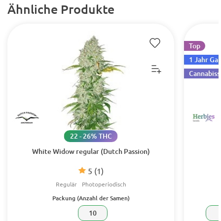
Ähnliche Produkte
Top
1 Jahr Ga
Cannabiss
22 - 26% THC
White Widow regular (Dutch Passion)
5
(1)
Regulär
Photoperiodisch
Packung (Anzahl der Samen)
10