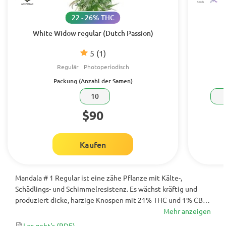
22 - 26% THC
White Widow regular (Dutch Passion)
5
(1)
Regulär
Photoperiodisch
Packung (Anzahl der Samen)
10
$90
Kaufen
Mandala # 1 Regular ist eine zähe Pflanze mit Kälte-,
Schädlings- und Schimmelresistenz. Es wächst kräftig und
produziert dicke, harzige Knospen mit 21% THC und 1% CBD-
Gehalt, wobei hohe und Steineffekte gemischt werden. Hohe
Mehr anzeigen
Erträge von 1200 g / pro Pflanze lassen keine andere Wahl, als
Los geht's
(PDF)