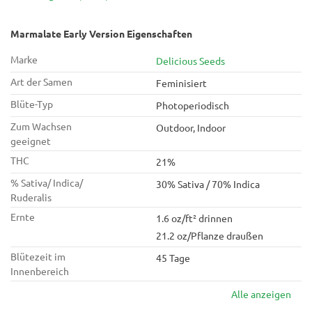
Marmalate Early Version eine entspannende Sorte, die zu
jeder Zeit und an jedem Tag der Woche genossen werden
kann.
Marmalate Early Version Eigenschaften
Marke
Delicious Seeds
Art der Samen
Feminisiert
Blüte-Typ
Photoperiodisch
Zum Wachsen
Outdoor, Indoor
geeignet
THC
21%
% Sativa/ Indica/
30% Sativa / 70% Indica
Ruderalis
Ernte
1.6 oz/ft² drinnen
21.2 oz/Pflanze draußen
Blütezeit im
45 Tage
Innenbereich
Alle anzeigen