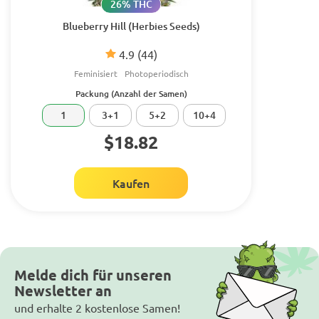
26% THC
Blueberry Hill (Herbies Seeds)
4.9
(44)
Feminisiert
Photoperiodisch
Packung (Anzahl der Samen)
1
3+1
5+2
10+4
$18.82
Kaufen
Melde dich für unseren
Newsletter an
und erhalte 2 kostenlose Samen!