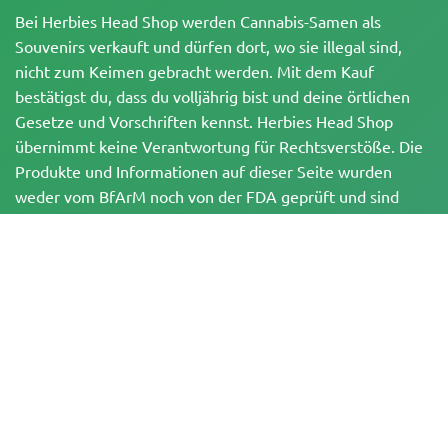
Bei Herbies Head Shop werden Cannabis-Samen als
Souvenirs verkauft und dürfen dort, wo sie illegal sind,
nicht zum Keimen gebracht werden. Mit dem Kauf
bestätigst du, dass du volljährig bist und deine örtlichen
Gesetze und Vorschriften kennst. Herbies Head Shop
übernimmt keine Verantwortung für Rechtsverstöße. Die
Produkte und Informationen auf dieser Seite wurden
weder vom BfArM noch von der FDA geprüft und sind
NICHT dazu bestimmt, Krankheiten zu diagnostizieren, zu
behandeln, zu heilen oder zu verhindern. Alle Produkte
enthalten, soweit zutreffend, weniger als 0,3 % THC
gemäß den bundesrechtlichen Vorschriften. Bitte stelle
sicher, dass du deine örtlichen Gesetze einhältst, da
Herbies keine Rechtsberatung anbietet und keine Haftung
für die Verwendung oder den Anbau von Cannabis in
Gebieten übernimmt, in denen dies verboten ist.
Zahlungen, die auf dieser Website getätigt werden, können auf zwei Arten