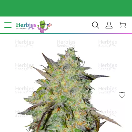
Dein Land: Vereinigte Staaten
$ USD
DE