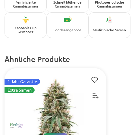
Feminisierte
Schnell blühende
Photoperiodische
Cannabissamen
Cannabissamen
Cannabissamen
Cannabis Cup
Sonderangebote
Medizinische Samen
Gewinner
Ähnliche Produkte
1 Jahr Garantie
Extra Samen