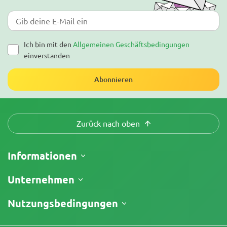
Ich bin mit den
Allgemeinen Geschäftsbedingungen
einverstanden
Abonnieren
Zurück nach oben
Informationen
Versand
Unternehmen
Meine Bestellung verfolgen
Über uns
Nutzungsbedingungen
Rückgaberecht
Kontakt
Preisliste
Geschäftsbedingungen