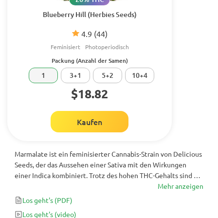
Blueberry Hill (Herbies Seeds)
4.9
(44)
Feminisiert
Photoperiodisch
Packung (Anzahl der Samen)
1
3+1
5+2
10+4
$18.82
Kaufen
Marmalate ist ein feminisierter Cannabis-Strain von Delicious
Seeds, der das Aussehen einer Sativa mit den Wirkungen
einer Indica kombiniert. Trotz des hohen THC-Gehalts sind die
Effekte von Marmalate Early Version in der Regel sehr
Mehr anzeigen
angenehm, wobei die psychoaktive Wirkung eher mild ist. Mit
Los geht's
(PDF)
ihrem süßen Geschmack und den intensiven Aromen ist
Los geht's
(video)