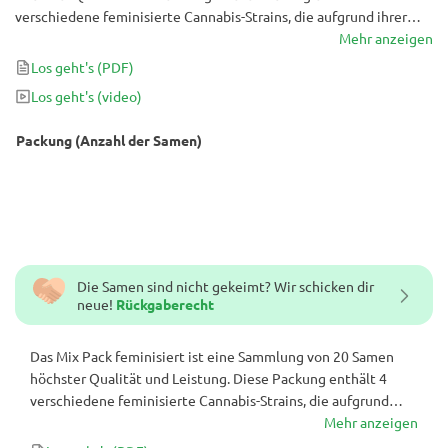
verschiedene feminisierte Cannabis-Strains, die aufgrund ihrer
einzigartigen Eigenschaften wie überlegenem Geschmack,
Mehr anzeigen
Genetik und Ertrag ausgewählt wurden. Du kannst dich auf einige
Los geht's
(PDF)
der besten Samen aus dem Seedstockers-Katalog sowie auf ein
Los geht's
(video)
paar Special Edition Samen freuen, die du sonst nirgendwo finden
wirst. Die Sorten in dieser Mix sind nicht einzeln gekennzeichnet.
Packung (Anzahl der Samen)
Die Samen sind nicht gekeimt? Wir schicken dir
neue!
Rückgaberecht
Das Mix Pack feminisiert ist eine Sammlung von 20 Samen
höchster Qualität und Leistung. Diese Packung enthält 4
verschiedene feminisierte Cannabis-Strains, die aufgrund
ihrer einzigartigen Eigenschaften wie überlegenem
Mehr anzeigen
Geschmack, Genetik und Ertrag ausgewählt wurden. Du