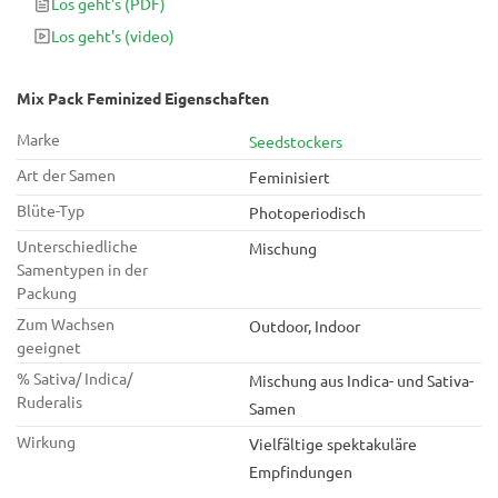
Los geht's
(PDF)
kannst dich auf einige der besten Samen aus dem
Los geht's
(video)
Seedstockers-Katalog sowie auf ein paar Special Edition
Samen freuen, die du sonst nirgendwo finden wirst. Die
Sorten in dieser Mix sind nicht einzeln gekennzeichnet.
Mix Pack Feminized Eigenschaften
Marke
Seedstockers
Art der Samen
Feminisiert
Blüte-Typ
Photoperiodisch
Unterschiedliche
Mischung
Samentypen in der
Packung
Zum Wachsen
Outdoor, Indoor
geeignet
% Sativa/ Indica/
Mischung aus Indica- und Sativa-
Ruderalis
Samen
Wirkung
Vielfältige spektakuläre
Empfindungen