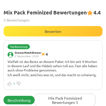
Mix Pack Feminized Bewertungen
4.4
5 Bewertungen
Bewerten
Top-Bewertung
GrowerNotAShower
4
5 September 2020
Vielfalt ist das Beste an diesem Paket. Ich bin seit 4 Wochen
in diesem Lauf und die Mädels sehen toll aus. Fast alle haben
auch ohne Probleme genommen.
Ich weiß nicht, welches was ist, und das macht es schwierig,
genau zu sagen, was jeder braucht.
Auch hier habe ich das Gefühl, dass es ein großes Potenzial in
7
der Vielfalt gibt, aber wenn man nicht weiß, was man hat, ist
es schwer zu wissen, ob die Sorte, die man anbaut, nur dünn
ist oder ob es sich nur um den Phänotyp eines zufälligen
Mix Pack Feminized
Beschreibung
Samens handelt.
Bewertungen 5