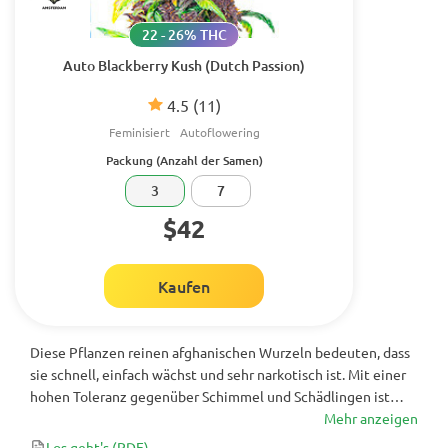
22 - 26% THC
Auto Blackberry Kush (Dutch Passion)
4.5
(11)
Feminisiert
Autoflowering
Packung (Anzahl der Samen)
3
7
$42
Kaufen
Diese Pflanzen reinen afghanischen Wurzeln bedeuten, dass
sie schnell, einfach wächst und sehr narkotisch ist. Mit einer
hohen Toleranz gegenüber Schimmel und Schädlingen ist
diese 100% Indica ein Traum für Kush-Enthusiasten - sie
Mehr anzeigen
liefert großartige Erträge, die für eine so kurze Pflanze sehr
Los geht's
(PDF)