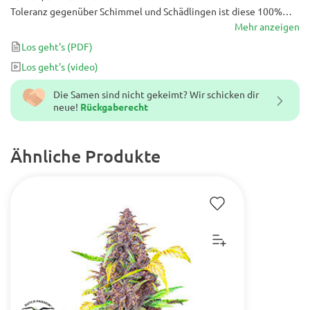
Toleranz gegenüber Schimmel und Schädlingen ist diese 100%
Indica ein Traum für Kush-Enthusiasten - sie liefert großartige
Mehr anzeigen
Erträge, die für eine so kurze Pflanze sehr reich an THC sind.
Los geht's
(PDF)
Los geht's
(video)
Die Samen sind nicht gekeimt? Wir schicken dir
neue!
Rückgaberecht
Ähnliche Produkte