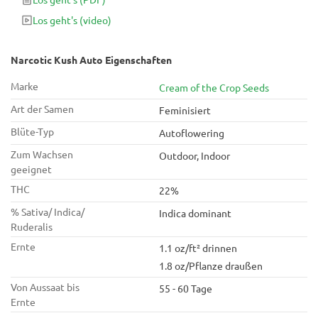
reich an THC sind.
Los geht's
(video)
Narcotic Kush Auto Eigenschaften
Marke
Cream of the Crop Seeds
Art der Samen
Feminisiert
Blüte-Typ
Autoflowering
Zum Wachsen
Outdoor, Indoor
geeignet
THC
22%
% Sativa/ Indica/
Indica dominant
Ruderalis
Ernte
1.1 oz/ft² drinnen
1.8 oz/Pflanze draußen
Von Aussaat bis
55 - 60 Tage
Ernte