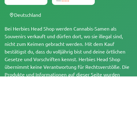
Deutschland
Bei Herbies Head Shop werden Cannabis-Samen als
Souvenirs verkauft und dürfen dort, wo sie illegal sind,
nicht zum Keimen gebracht werden. Mit dem Kauf
bestätigst du, dass du volljährig bist und deine örtlichen
Gesetze und Vorschriften kennst. Herbies Head Shop
übernimmt keine Verantwortung für Rechtsverstöße. Die
Produkte und Informationen auf dieser Seite wurden
weder vom BfArM noch von der FDA geprüft und sind
NICHT dazu bestimmt, Krankheiten zu diagnostizieren, zu
behandeln, zu heilen oder zu verhindern. Alle Produkte
enthalten, soweit zutreffend, weniger als 0,3 % THC
gemäß den bundesrechtlichen Vorschriften. Bitte stelle
sicher, dass du deine örtlichen Gesetze einhältst, da
Herbies keine Rechtsberatung anbietet und keine Haftung
für die Verwendung oder den Anbau von Cannabis in