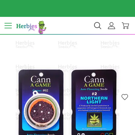
Dein Land: Vereinigte Staaten
$ USD
DE