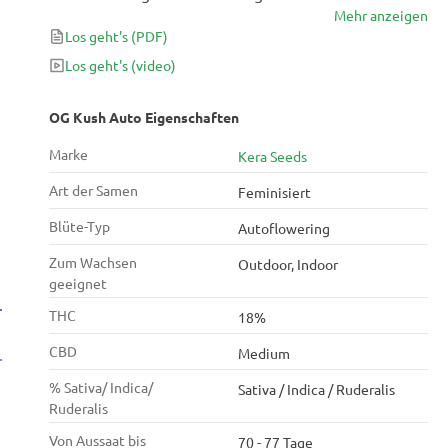
Mehr anzeigen
dominanten Sorte liefert die besten Eigenschaften
Los geht's
(PDF)
der mysteriösen OG Kush-Genetik, lässt aber in
Rekordzeit Zitrusknospen wachsen! Ihre zerebralen
Los geht's
(video)
Effekte, kombiniert mit ihrem tiefen Körperstein,
sind ideal für einen Filmabend oder einen Tag am
OG Kush Auto Eigenschaften
Strand.
Marke
Kera Seeds
Art der Samen
Feminisiert
Blüte-Typ
Autoflowering
Zum Wachsen
Outdoor, Indoor
geeignet
THC
18%
CBD
Medium
% Sativa/ Indica/
Sativa / Indica / Ruderalis
Ruderalis
Von Aussaat bis
70 - 77 Tage