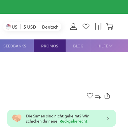
$
USD
US
Deutsch
SEEDBANKS
PROMOS
BLOG
HILFE
Die Samen sind nicht gekeimt? Wir
schicken dir neue!
Rückgaberecht