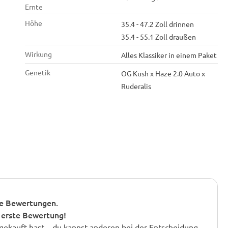
Ernte
Höhe
35.4 - 47.2 Zoll drinnen
35.4 - 55.1 Zoll draußen
Wirkung
Alles Klassiker in einem Paket
Genetik
OG Kush x Haze 2.0 Auto x
Ruderalis
e Bewertungen.
 erste Bewertung!
gekauft hast – du kannst anderen bei der Entscheidung