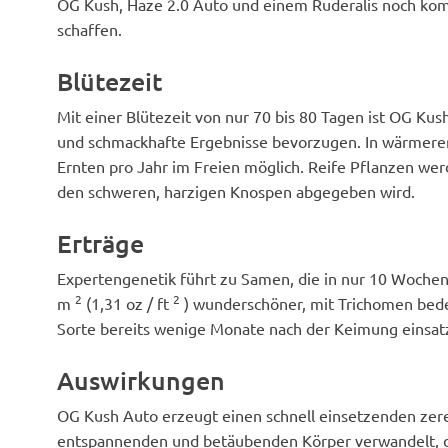
OG Kush, Haze 2.0 Auto und einem Ruderalis noch kom
schaffen.
Blütezeit
Mit einer Blütezeit von nur 70 bis 80 Tagen ist OG Ku
und schmackhafte Ergebnisse bevorzugen. In wärmere
Ernten pro Jahr im Freien möglich. Reife Pflanzen wer
den schweren, harzigen Knospen abgegeben wird.
Erträge
Expertengenetik führt zu Samen, die in nur 10 Wochen
2
2
m
(1,31 oz / ft
) wunderschöner, mit Trichomen bedec
Sorte bereits wenige Monate nach der Keimung einsatz
Auswirkungen
OG Kush Auto erzeugt einen schnell einsetzenden zereb
entspannenden und betäubenden Körper verwandelt, der