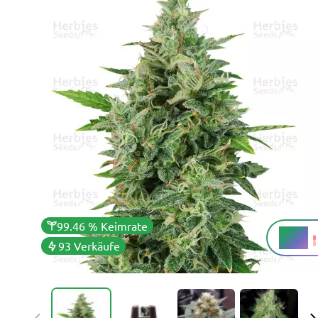
99.46 % Keimrate
18 %
THC
93 Verkäufe