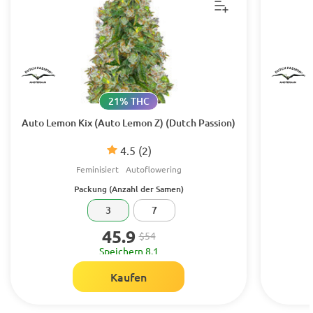
21% THC
Auto Lemon Kix (Auto Lemon Z) (Dutch Passion)
4.5
(2)
Feminisiert
Autoflowering
Packung (Anzahl der Samen)
3
7
45.9
$54
Speichern 8.1
Kaufen