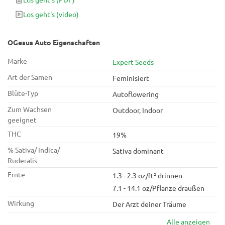
Phänotypen erhalten dunkelblaue oder violette Farben und
Los geht's
(video)
Farbtöne, insbesondere wenn sie niedrigeren
Nachttemperaturen ausgesetzt sind.
OGesus Auto Eigenschaften
Marke
Expert Seeds
Art der Samen
Feminisiert
Blüte-Typ
Autoflowering
Zum Wachsen
Outdoor, Indoor
geeignet
THC
19%
% Sativa/ Indica/
Sativa dominant
Ruderalis
Ernte
1.3 - 2.3 oz/ft² drinnen
7.1 - 14.1 oz/Pflanze draußen
Wirkung
Der Arzt deiner Träume
Alle anzeigen