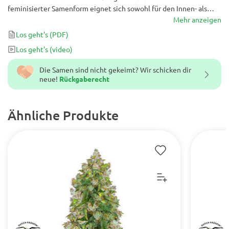
feminisierter Samenform eignet sich sowohl für den Innen- als
auch für den Außenbereich mit Erträgen von bis zu 700 g / m² oder
Mehr anzeigen
400 g pro Pflanze. Einige Phänotypen erhalten dunkelblaue oder
Los geht's
(PDF)
violette Farben und Farbtöne, insbesondere wenn sie niedrigeren
Los geht's
(video)
Nachttemperaturen ausgesetzt sind.
Die Samen sind nicht gekeimt? Wir schicken dir
neue!
Rückgaberecht
Ähnliche Produkte