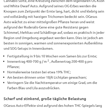
Cannabis-Sorte, eine Kreuzung zwischen dem legendären OG Kush
und White Dwarf Auto. Aufgrund seines OG-Erbes werden die
Knospen zum Zeitpunkt der Ernte lang, hart, dicht und klebrig sein
und vollständig mit harzigen Trichomen bedeckt sein. OGesus
Auto wächst zu einer mittelgroßen Pflanze heran und weist
aufgrund der Ruderalis-Gene eine gute Resistenz gegen
Schimmel, Mehltau und Schädlinge auf, sodass es praktisch in jeder
Region und Umgebung angebaut werden kann. Dies ist jedoch am
besten in sonnigen, warmen und sonnenexponierten Außenklima
und SOG-Setups in Innenräumen.
Fertigstellung in 9 bis 10 Wochen vom Samen bis zur Ernte;
2
Innenertrag 400-700 g / m
, Außenertrag 200-400 g pro
Pflanze;
Normalerweise testen bei etwa 19% THC;
Am besten drinnen unter 18/6 Lichtplan gewachsen;
Verringern Sie die Nachttemperatur um einige Grad, um die
Farben Blau und Lila auszudrücken.
Scharf und stinkend, große tägliche Belastung
OGesus Auto-Effekte sind aufgrund des hohen THC-Spiegels lang