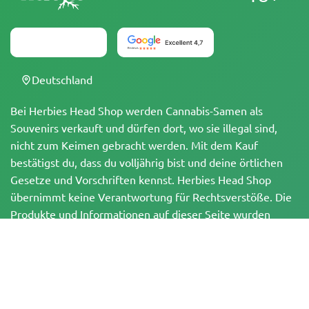
Deutschland
Bei Herbies Head Shop werden Cannabis-Samen als
Souvenirs verkauft und dürfen dort, wo sie illegal sind,
nicht zum Keimen gebracht werden. Mit dem Kauf
bestätigst du, dass du volljährig bist und deine örtlichen
Gesetze und Vorschriften kennst. Herbies Head Shop
übernimmt keine Verantwortung für Rechtsverstöße. Die
Produkte und Informationen auf dieser Seite wurden
weder vom BfArM noch von der FDA geprüft und sind
NICHT dazu bestimmt, Krankheiten zu diagnostizieren, zu
behandeln, zu heilen oder zu verhindern. Alle Produkte
enthalten, soweit zutreffend, weniger als 0,3 % THC
gemäß den bundesrechtlichen Vorschriften. Bitte stelle