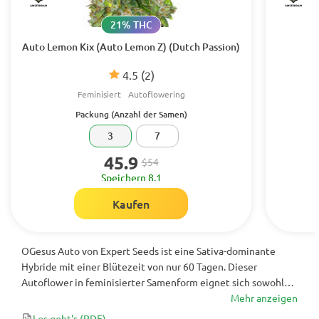
21% THC
Auto Lemon Kix (Auto Lemon Z) (Dutch Passion)
4.5
(2)
Feminisiert
Autoflowering
Packung (Anzahl der Samen)
3
7
45.9
$54
Speichern 8.1
Kaufen
OGesus Auto von Expert Seeds ist eine Sativa-dominante
Hybride mit einer Blütezeit von nur 60 Tagen. Dieser
Autoflower in feminisierter Samenform eignet sich sowohl
für den Innen- als auch für den Außenbereich mit Erträgen
Mehr anzeigen
von bis zu 700 g / m² oder 400 g pro Pflanze. Einige
Los geht's
(PDF)