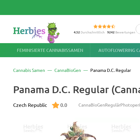
4.52
Durchschnittlich
9242
Bewertungen
FEMINISIERTE CANNABISSAMEN
AUTOFLOWERING C
Cannabis Samen
CannaBioGen
Panama D.C. Regular
Panama D.C. Regular (Can
Czech Republic
0.0
CannaBioGen
Regulär
Photoperi