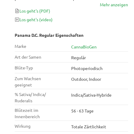
Mehr anzeigen
einer einzigartigen Pflanze sind, die in nur 8 Wochen
Los geht's
(PDF)
blüht. Obwohl der Ertrag dieser Sorte nicht hoch ist,
produziert sie mit Trichomen bedeckte Blüten, die
Los geht's
(video)
rosafarbene Farbtöne enthalten können, die
atemberaubend sind.
Panama D.C. Regular Eigenschaften
Marke
CannaBioGen
Art der Samen
Regulär
Blüte-Typ
Photoperiodisch
Zum Wachsen
Outdoor, Indoor
geeignet
% Sativa/ Indica/
Indica/Sativa-Hybride
Ruderalis
Blütezeit im
56 - 63 Tage
Innenbereich
Wirkung
Totale Zärtlichkeit