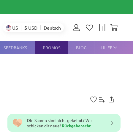
$
USD
US
Deutsch
SEEDBANKS
PROMOS
BLOG
HILFE
Die Samen sind nicht gekeimt? Wir
schicken dir neue!
Rückgaberecht