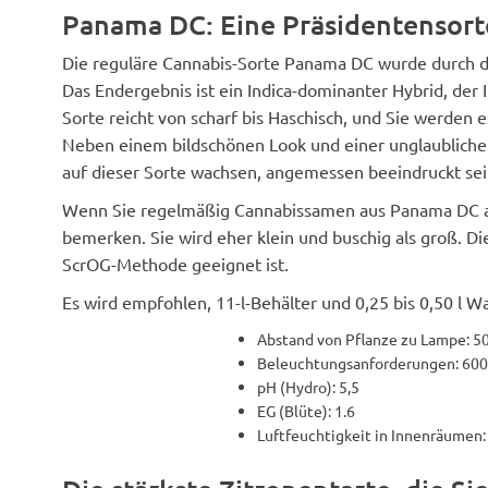
Panama DC: Eine Präsidentensorte
Die reguläre Cannabis-Sorte Panama DC wurde durch d
Das Endergebnis ist ein Indica-dominanter Hybrid, der 
Sorte reicht von scharf bis Haschisch, und Sie werden
Neben einem bildschönen Look und einer unglaublichen
auf dieser Sorte wachsen, angemessen beeindruckt sei
Wenn Sie regelmäßig Cannabissamen aus Panama DC an
bemerken. Sie wird eher klein und buschig als groß. D
ScrOG-Methode geeignet ist.
Es wird empfohlen, 11-l-Behälter und 0,25 bis 0,50 l 
Abstand von Pflanze zu Lampe: 5
Beleuchtungsanforderungen: 600
pH (Hydro): 5,5
EG (Blüte): 1.6
Luftfeuchtigkeit in Innenräumen