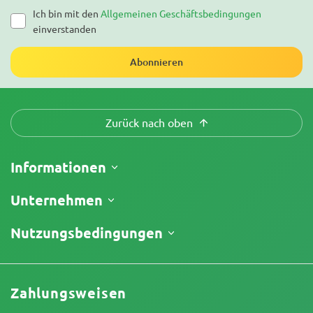
Ich bin mit den
Allgemeinen Geschäftsbedingungen
einverstanden
Abonnieren
Zurück nach oben
Informationen
Versand
Unternehmen
Meine Bestellung verfolgen
Über uns
Nutzungsbedingungen
Rückgaberecht
Kontakt
Preisliste
Geschäftsbedingungen
Testberichte
Promos
Haftungsausschluss für begrenzte Verantwortung
Affiliate-Partnerschaft
Zahlungsweisen
Datenschutzrichtlinie
Unser Autorenteam