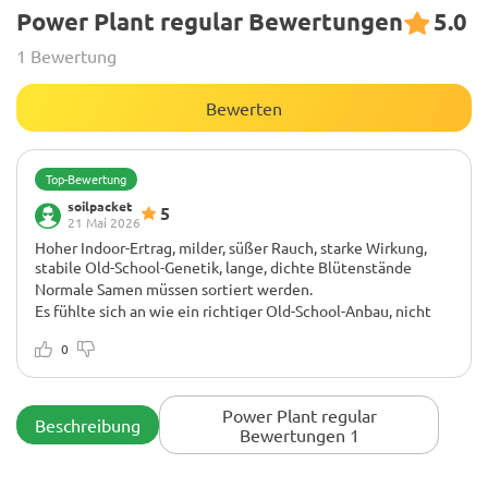
Power Plant regular Bewertungen
5.0
1 Bewertung
Bewerten
Top-Bewertung
soilpacket
5
21 Mai 2026
Hoher Indoor-Ertrag, milder, süßer Rauch, starke Wirkung,
stabile Old-School-Genetik, lange, dichte Blütenstände
Normale Samen müssen sortiert werden.
Es fühlte sich an wie ein richtiger Old-School-Anbau, nicht
wie eine dieser modernen, aufdringlichen Sorten, die mehr
riechen als sie wachsen. Ich hatte zwei weibliche Pflanzen
0
aus der Packung und habe die bessere im Zelt behalten. Dort
erreichte sie eine schöne Größe und bildete lange
Blütenstände mit kleineren Blättern zwischen den Buds. Der
Power Plant regular
Beschreibung
Geruch blieb frisch und süß, im Vergleich zu stärkeren,
Bewertungen 1
harzigen Sorten sehr angenehm. Der Ertrag war hier der
größte Pluspunkt – ich konnte eine ordentliche Menge
ernten, ohne sie täglich pflegen zu müssen. Der Rauch war