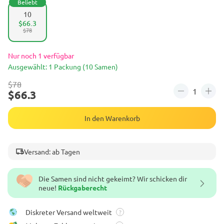
Beliebt
10
$66.3
$78
Nur noch 1 verfügbar
Ausgewählt: 1 Packung (10 Samen)
$78
$66.3
In den Warenkorb
Versand: ab Tagen
Die Samen sind nicht gekeimt? Wir schicken dir
neue!
Rückgaberecht
Diskreter Versand weltweit
?