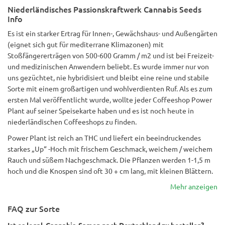
Niederländisches Passionskraftwerk Cannabis Seeds
nach dem Aushärten angenehm und hatte ein klares,
Info
positives High, das mich dazu brachte, etwas zu
unternehmen, anstatt mich auf dem Sofa zu verkriechen.
Es ist ein starker Ertrag für Innen-, Gewächshaus- und Außengärten
(eignet sich gut für mediterrane Klimazonen) mit
Stoßfängererträgen von 500-600 Gramm / m2 und ist bei Freizeit-
und medizinischen Anwendern beliebt. Es wurde immer nur von
uns gezüchtet, nie hybridisiert und bleibt eine reine und stabile
Sorte mit einem großartigen und wohlverdienten Ruf. Als es zum
ersten Mal veröffentlicht wurde, wollte jeder Coffeeshop Power
Plant auf seiner Speisekarte haben und es ist noch heute in
niederländischen Coffeeshops zu finden.
Power Plant ist reich an THC und liefert ein beeindruckendes
starkes „Up“ -Hoch mit frischem Geschmack, weichem / weichem
Rauch und süßem Nachgeschmack. Die Pflanzen werden 1-1,5 m
hoch und die Knospen sind oft 30 + cm lang, mit kleinen Blättern.
Mehr anzeigen
FAQ zur Sorte
Ist es legal, Cannabis-Samen nach Deutschland zu bestellen?