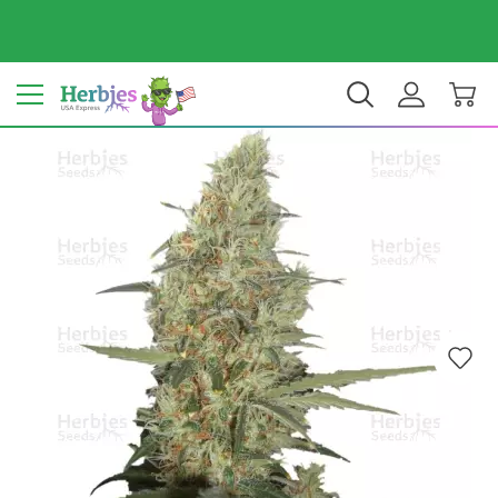
Dein Land: Vereinigte Staaten
$ USD
DE