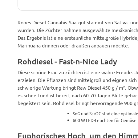
Rohes Diesel-Cannabis-Saatgut stammt von Sativa- und
wurden. Die Züchter nahmen ausgewählte mexikanische
Das Ergebnis ist eine erstaunliche mittelgroße Hybride,
Marihuana drinnen oder draußen anbauen möchte.
Rohdiesel - Fast-n-Nice Lady
Diese schöne Frau zu züchten ist eine wahre Freude. 
erzielen. Die Pflanzen sind mittelgroß und eignen si
schwierige Wartung bringt Raw Diesel 450 g / m². Obw
es schnell und ist bereit, nach 60-70 Tagen Blüte geha
begeistert sein. Rohdiesel bringt hervorragende 900 gr
SoG und ScrOG sind eine optimale 
600 W LED-Leuchten für Gemüse 
Euphorisches Hoch, um den Himme