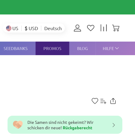
$
USD
US
Deutsch
SEEDBANKS
PROMOS
BLOG
HILFE
Die Samen sind nicht gekeimt? Wir
schicken dir neue!
Rückgaberecht