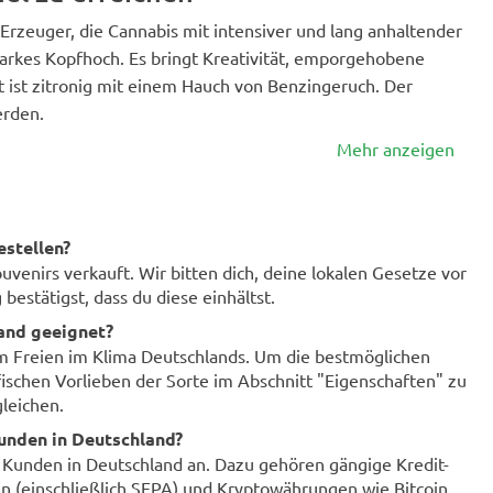
 Erzeuger, die Cannabis mit intensiver und lang anhaltender
arkes Kopfhoch. Es bringt Kreativität, emporgehobene
 ist zitronig mit einem Hauch von Benzingeruch. Der
erden.
Mehr anzeigen
estellen?
enirs verkauft. Wir bitten dich, deine lokalen Gesetze vor
bestätigst, dass du diese einhältst.
land geeignet?
im Freien im Klima Deutschlands. Um die bestmöglichen
fischen Vorlieben der Sorte im Abschnitt "Eigenschaften" zu
leichen.
unden in Deutschland?
r Kunden in Deutschland an. Dazu gehören gängige Kredit-
n (einschließlich SEPA) und Kryptowährungen wie Bitcoin