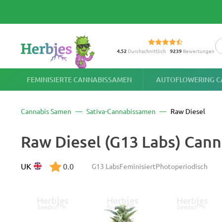
4.52
Durchschnittlich
9239
Bewertungen
FEMINISIERTE CANNABISSAMEN
AUTOFLOWERING C
Cannabis Samen
Sativa-Cannabissamen
Raw Diesel
Raw Diesel (G13 Labs) Can
UK
0.0
G13 Labs
Feminisiert
Photoperiodisch