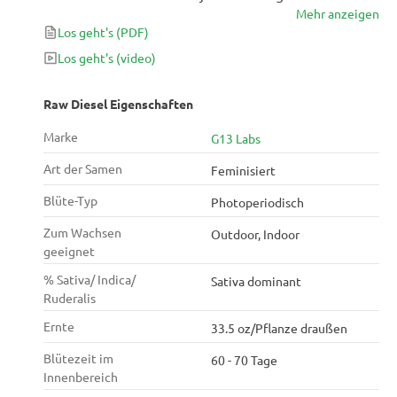
Mehr anzeigen
Zeit mit einer reichlichen Ernte beeindrucken, da es
Los geht's
(PDF)
60-70 Tage Blüte braucht, um 450 g / m² in
Innenräumen zu bringen. Außerhalb der Ernte
Los geht's
(video)
können erstaunliche 900 Gramm pro Pflanze erreicht
werden!
Raw Diesel Eigenschaften
Marke
G13 Labs
Art der Samen
Feminisiert
Blüte-Typ
Photoperiodisch
Zum Wachsen
Outdoor, Indoor
geeignet
% Sativa/ Indica/
Sativa dominant
Ruderalis
Ernte
33.5 oz/Pflanze draußen
Blütezeit im
60 - 70 Tage
Innenbereich