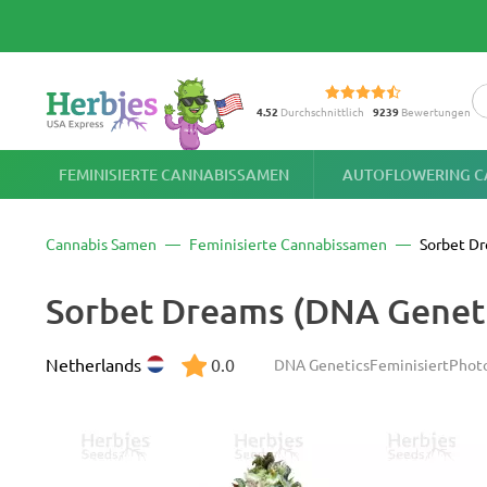
4.52
Durchschnittlich
9239
Bewertungen
FEMINISIERTE CANNABISSAMEN
AUTOFLOWERING C
Cannabis Samen
Feminisierte Cannabissamen
Sorbet D
Sorbet Dreams (DNA Genet
Netherlands
0.0
DNA Genetics
Feminisiert
Photo