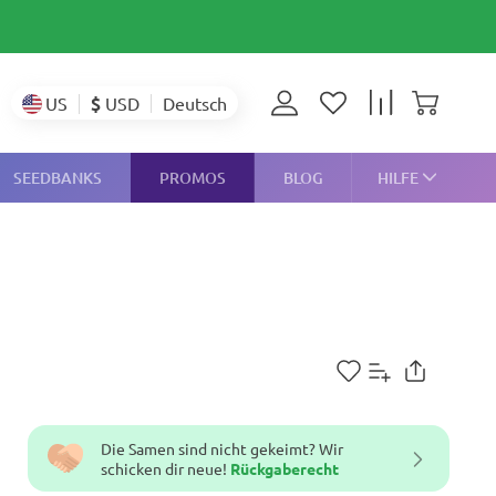
$
USD
US
Deutsch
SEEDBANKS
PROMOS
BLOG
HILFE
Die Samen sind nicht gekeimt? Wir
schicken dir neue!
Rückgaberecht