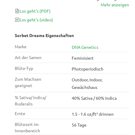
Mehr anzeigen
Cannabis-Sorte bietet hervorragende Harzerträge
Los geht's
(PDF)
und ist sowohl für Anfänger als auch für erfahrene
Züchter geeignet.
Los geht's
(video)
Sorbet Dreams Eigenschaften
Marke
DNA Genetics
Art der Samen
Feminisiert
Blüte-Typ
Photoperiodisch
Zum Wachsen
Outdoor, Indoor,
geeignet
Gewächshaus
% Sativa/ Indica/
40% Sativa / 60% Indica
Ruderalis
Ernte
1.5 - 1.6 oz/ft² drinnen
Blütezeit im
56 Tage
Innenbereich