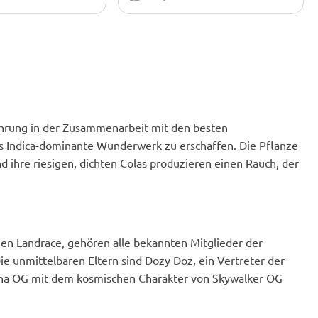
 ihr Handwerk
dann in den Couchlock. Zwei
 habe Dozy Sith
Kritikpunkte: Nährstoffempfindlich,
rei Gratisproben
leicht verbrannte Spitzen, wenn ich
nd das Paket kam
den PPM-Wert zu hoch schraubte.
ünf Tagen an. Ich war
Ein Phänotyp zeigte späte Blüte
t und wütend, aber
(Stresstest:
Herbie eine SMS
Temperaturschwankungen).
nd sie haben mir
Trotzdem waren 4 von 5 Samen der
h die Samen finde 😅
absolute Hammer. Einfach die
 sind mit der
Nährstoffe reduzieren, und alles ist
fahrung in der Zusammenarbeit mit den besten
hode innerhalb von
perfekt.
 Indica-dominante Wunderwerk zu erschaffen. Die Pflanze
keimt! Super
nd ihre riesigen, dichten Colas produzieren einen Rauch, der
en Landrace, gehören alle bekannten Mitglieder der
e unmittelbaren Eltern sind Dozy Doz, ein Vertreter der
Alpha OG mit dem kosmischen Charakter von Skywalker OG