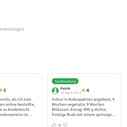
ewertungen
Top-Bewertung
Patrik
5
4
10 April 2025
ervös, als ich zum
Indoor in Kokospalmen angebaut, 4
en online bestellte,
Wochen vegetativ, 9 Wochen
t es kinderleicht
Blütezeit. Ertrag: 400 g dichte,
undenservice ist
frostige Buds mit einem spritzigen
erklärt Schritt für
Zitrus-Kick. Das High ist zäh,
Keine Bots, nur echte
beginnt zerebral und zieht einen
0