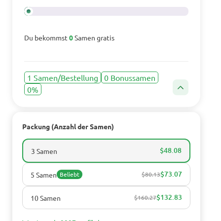
Du bekommst
0
Samen gratis
1 Samen/Bestellung
0 Bonussamen
0%
Packung (Anzahl der Samen)
$48.08
3 Samen
$73.07
5 Samen
Beliebt
$80.13
$132.83
10 Samen
$160.27