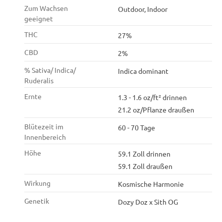
Zum Wachsen
Outdoor, Indoor
geeignet
THC
27%
CBD
2%
% Sativa/ Indica/
Indica dominant
Ruderalis
Ernte
1.3 - 1.6 oz/ft² drinnen
21.2 oz/Pflanze draußen
Blütezeit im
60 - 70 Tage
Innenbereich
Höhe
59.1 Zoll drinnen
59.1 Zoll draußen
Wirkung
Kosmische Harmonie
Genetik
Dozy Doz x Sith OG