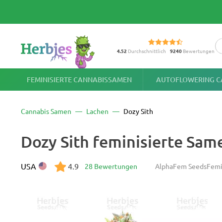
4.52
Durchschnittlich
9240
Bewertungen
FEMINISIERTE CANNABISSAMEN
AUTOFLOWERING C
Cannabis Samen
Lachen
Dozy Sith
Dozy Sith feminisierte Sa
USA
4.9
28 Bewertungen
AlphaFem Seeds
Femi