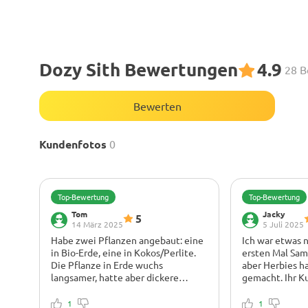
Dozy Sith Bewertungen
4.9
28 B
Bewerten
Kundenfotos
0
Top-Bewertung
Top-Bewertung
Tom
Jacky
5
14 März 2025
5 Juli 2025
Habe zwei Pflanzen angebaut: eine
Ich war etwas n
in Bio-Erde, eine in Kokos/Perlite.
ersten Mal Sam
Die Pflanze in Erde wuchs
aber Herbies ha
langsamer, hatte aber dickere
gemacht. Ihr K
Stängel. Kokos explodierte im
erstklassig und 
Wachstum (mit GH-Trio gefüttert).
Schritt alles. 
1
1