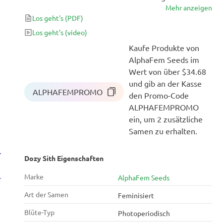
Mehr anzeigen
beruhigt den Geist und umschmeichelt den Körper,
Los geht's
(PDF)
während sie die Sinne mit einem Aroma von
Zitrusfrüchten und einem erdigen Geschmack
Los geht's
(video)
verzaubert. Diese Pflanze richtet sich vor allem an
Kaufe Produkte von
erfahrene Raucher und anspruchsvolle Genießer, ist
AlphaFem Seeds im
aber dank ihrer Widerstandsfähigkeit und ihres
Wert von über $34.68
einfachen Anbaus auch perfekt für Einsteiger
und gib an der Kasse
ALPHAFEMPROMO
geeignet.
den Promo-Code
ALPHAFEMPROMO
ein, um 2 zusätzliche
Samen zu erhalten.
Dozy Sith Eigenschaften
Marke
AlphaFem Seeds
Art der Samen
Feminisiert
Blüte-Typ
Photoperiodisch