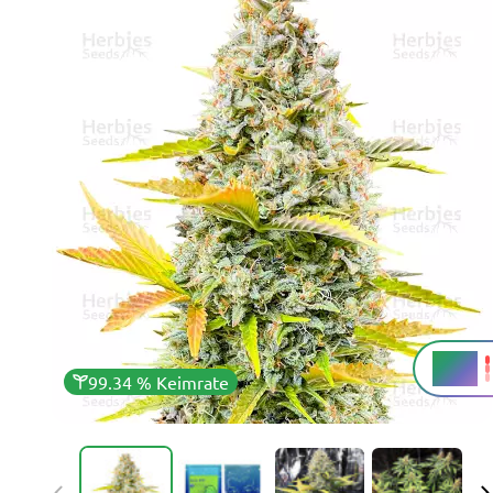
27 %
THC
99.34 % Keimrate