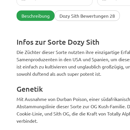
Beide blühten etwa 63–65 Tage.
Menschen, die
Ertrag in Erde: 380 g, Kokos: 520 g.
verstehen. Ich
Die Blüten in Erde schmeckten
bestellt (und d
Beschreibung
Dozy Sith Bewertungen 28
erdiger, der Rauch war sanfter.
bekommen!), u
Kokosblüten waren lauter
innerhalb von f
(Zitrusgas), aber ohne Aushärtung
zuerst verwirr
schärfer. Das High war identisch –
dann habe ich 
schwer hinter den Augen, dann
geschrieben, u
Infos zur Sorte Dozy Sith
vollmundiges Schmelzen. Fazit:
erklärt, wie ic
Kokos für den Ertrag, Erde für den
Alle drei Samen
Die Züchter dieser Sorte nutzten ihre einzigartige Er
Geschmack. Beide sind super. Werde
Papiertuchmet
Samenproduzenten in den USA und Spanien, um dieses
den 3D-Samen in Kokos anbauen.
48 Stunden ge
aufgeregt 🌟
ist einfach zu kultivieren und unglaublich großzügig, u
sowohl duftend als auch super potent ist.
Genetik
Mit Ausnahme von Durban Poison, einer südafrikanisch
Abstammungslinie dieser Sorte zur OG Kush-Familie. Di
Cookie-Linie, und Sith OG, die die Kraft von Totally 
verbindet.