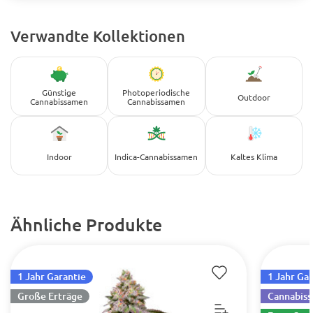
Verwandte Kollektionen
Günstige
Photoperiodische
Outdoor
Cannabissamen
Cannabissamen
Indoor
Indica-Cannabissamen
Kaltes Klima
Ähnliche Produkte
1 Jahr Garantie
1 Jahr Ga
Große Erträge
Cannabiss