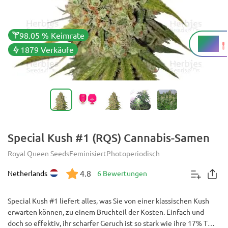
98.05 % Keimrate
17 %
THC
1879 Verkäufe
Special Kush #1 (RQS) Cannabis-Samen
Royal Queen Seeds
Feminisiert
Photoperiodisch
4.8
Netherlands
6 Bewertungen
Special Kush #1 liefert alles, was Sie von einer klassischen Kush
erwarten können, zu einem Bruchteil der Kosten. Einfach und
doch so effektiv, ihr scharfer Geruch ist so stark wie ihre 17% THC-