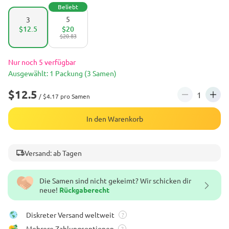
Beliebt
5
3
$12.5
$20
$20.83
Nur noch 5 verfügbar
Ausgewählt: 1 Packung (3 Samen)
$12.5
/ $4.17 pro Samen
In den Warenkorb
Versand: ab Tagen
Die Samen sind nicht gekeimt? Wir schicken dir
neue!
Rückgaberecht
Diskreter Versand weltweit
?
Mehrere Zahlungsoptionen
?