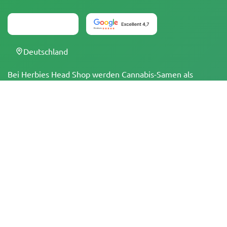
Deutschland
Bei Herbies Head Shop werden Cannabis-Samen als
Souvenirs verkauft und dürfen dort, wo sie illegal sind,
nicht zum Keimen gebracht werden. Mit dem Kauf
bestätigst du, dass du volljährig bist und deine örtlichen
Gesetze und Vorschriften kennst. Herbies Head Shop
übernimmt keine Verantwortung für Rechtsverstöße. Die
Produkte und Informationen auf dieser Seite wurden
weder vom BfArM noch von der FDA geprüft und sind
NICHT dazu bestimmt, Krankheiten zu diagnostizieren, zu
behandeln, zu heilen oder zu verhindern. Alle Produkte
enthalten, soweit zutreffend, weniger als 0,3 % THC
gemäß den bundesrechtlichen Vorschriften. Bitte stelle
sicher, dass du deine örtlichen Gesetze einhältst, da