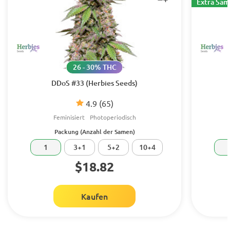
Extra Sa
26 - 30% THC
DDoS #33 (Herbies Seeds)
4.9
(65)
Feminisiert
Photoperiodisch
Packung (Anzahl der Samen)
1
3+1
5+2
10+4
$18.82
Kaufen