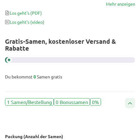
Effekte, die Körper und Geist anregen, während sie süße, haschige
Mehr anzeigen
Aromen auf der Zunge einflößen. Machen Sie sich bereit für diese
Los geht's
(PDF)
wunderschöne, buschige, ertragreiche Betty, die Ihre Brieftasche
Los geht's
(video)
zum Lächeln bringen wird!
Gratis-Samen, kostenloser Versand &
Rabatte
Du bekommst
0
Samen gratis
1 Samen/Bestellung
0 Bonussamen
0%
Packung (Anzahl der Samen)