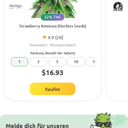
22% THC
Strawberry Amnesia (Herbies Seeds)
4.9
(20)
Feminisiert
Photoperiodisch
Packung (Anzahl der Samen)
1
3
5
10
15
20
$16.93
Kaufen
Melde dich für unseren