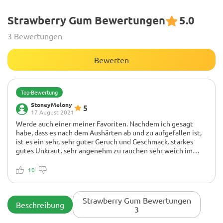
Strawberry Gum Bewertungen
5.0
3 Bewertungen
Bewerten
Top-Bewertung
StoneyMelony
5
17 August 2021
Werde auch einer meiner Favoriten. Nachdem ich gesagt
habe, dass es nach dem Aushärten ab und zu aufgefallen ist,
ist es ein sehr, sehr guter Geruch und Geschmack. starkes
gutes Unkraut. sehr angenehm zu rauchen sehr weich im
Hals und sehr stoned. 😀
Keiner
Dies war das erste Mal, dass ich einen fortgeschrittenen
10
Samen angebaut habe und ich bin zufrieden. es lieferte eine
sehr leckere, gut riechende, schöne Tasche. sehr gutes Gras
und ich kann dieses empfehlen. Es war auch sehr schnell, es
Strawberry Gum Bewertungen
Beschreibung
sah sehr umwerfend aus und es war eine große Pflanze von
3
110 cm mit vielen Knospen und sehr schönem Rauch,