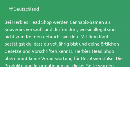
Deutschland
Bei Herbies Head Shop werden Cannabis-Samen als
Souvenirs verkauft und dürfen dort, wo sie illegal sind,
nicht zum Keimen gebracht werden. Mit dem Kauf
bestätigst du, dass du volljährig bist und deine örtlichen
Gesetze und Vorschriften kennst. Herbies Head Shop
übernimmt keine Verantwortung für Rechtsverstöße. Die
Produkte und Informationen auf dieser Seite wurden
weder vom BfArM noch von der FDA geprüft und sind
NICHT dazu bestimmt, Krankheiten zu diagnostizieren, zu
behandeln, zu heilen oder zu verhindern. Alle Produkte
enthalten, soweit zutreffend, weniger als 0,3 % THC
gemäß den bundesrechtlichen Vorschriften. Bitte stelle
sicher, dass du deine örtlichen Gesetze einhältst, da
Herbies keine Rechtsberatung anbietet und keine Haftung
für die Verwendung oder den Anbau von Cannabis in