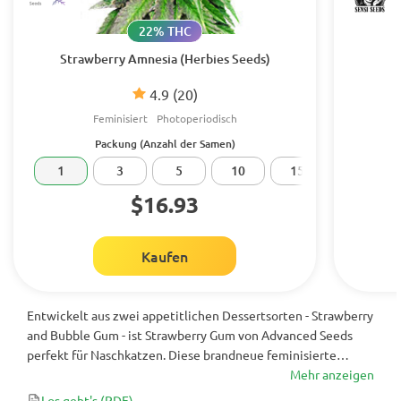
22% THC
Strawberry Amnesia (Herbies Seeds)
4.9
(20)
Feminisiert
Photoperiodisch
Packung (Anzahl der Samen)
1
3
5
10
15
20
$16.93
Kaufen
Entwickelt aus zwei appetitlichen Dessertsorten - Strawberry
and Bubble Gum - ist Strawberry Gum von Advanced Seeds
perfekt für Naschkatzen. Diese brandneue feminisierte
Cannabis-Sorte ist mit Aromen und Geschmacksrichtungen
Mehr anzeigen
von frisch geschnittenen Erdbeeren gefüllt. Wenn Sie Lust
Los geht's
(PDF)