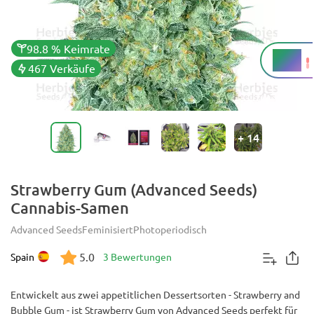
98.8 % Keimrate
20 %
THC
467 Verkäufe
+
14
Strawberry Gum (Advanced Seeds)
Cannabis-Samen
Advanced Seeds
Feminisiert
Photoperiodisch
5.0
Spain
3 Bewertungen
Entwickelt aus zwei appetitlichen Dessertsorten - Strawberry and
Bubble Gum - ist Strawberry Gum von Advanced Seeds perfekt für