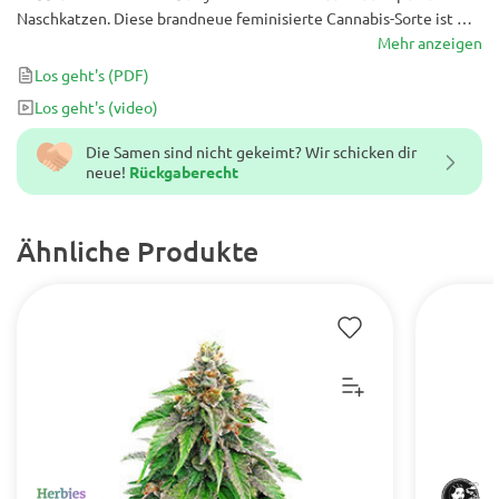
Naschkatzen. Diese brandneue feminisierte Cannabis-Sorte ist mit
Aromen und Geschmacksrichtungen von frisch geschnittenen
Mehr anzeigen
Erdbeeren gefüllt. Wenn Sie Lust auf Geschmack und einen Tag
Los geht's
(PDF)
voller Lachen haben, sind Sie bei diesem wirklich potenten und
Los geht's
(video)
köstlichen Cannabis-Genuss genau richtig.
Die Samen sind nicht gekeimt? Wir schicken dir
neue!
Rückgaberecht
Ähnliche Produkte