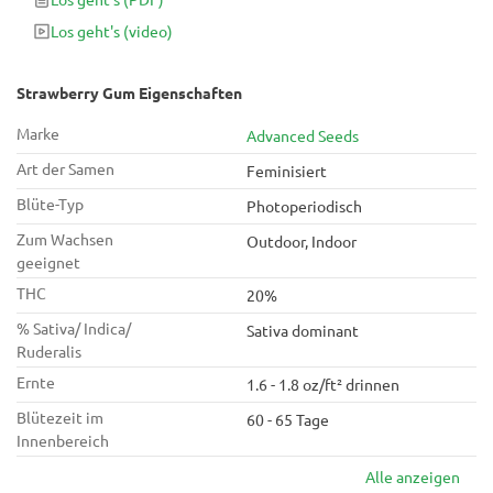
auf Geschmack und einen Tag voller Lachen haben, sind Sie
Los geht's
(video)
bei diesem wirklich potenten und köstlichen Cannabis-
Genuss genau richtig.
Strawberry Gum Eigenschaften
Marke
Advanced Seeds
Art der Samen
Feminisiert
Blüte-Typ
Photoperiodisch
Zum Wachsen
Outdoor, Indoor
geeignet
THC
20%
% Sativa/ Indica/
Sativa dominant
Ruderalis
Ernte
1.6 - 1.8 oz/ft² drinnen
Blütezeit im
60 - 65 Tage
Innenbereich
Alle anzeigen