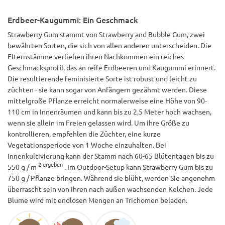
nachdem ich sehr gut ausgehärtet war, ich konnte sogar
manchmal das Erdbeerprofil sehr glücklich schmecken.
Erdbeer-Kaugummi: Ein Geschmack
Strawberry Gum stammt von Strawberry and Bubble Gum, zwei
bewährten Sorten, die sich von allen anderen unterscheiden. Die
Elternstämme verliehen ihren Nachkommen ein reiches
Geschmacksprofil, das an reife Erdbeeren und Kaugummi erinnert.
Die resultierende feminisierte Sorte ist robust und leicht zu
züchten - sie kann sogar von Anfängern gezähmt werden. Diese
mittelgroße Pflanze erreicht normalerweise eine Höhe von 90-
110 cm in Innenräumen und kann bis zu 2,5 Meter hoch wachsen,
wenn sie allein im Freien gelassen wird. Um ihre Größe zu
kontrollieren, empfehlen die Züchter, eine kurze
Vegetationsperiode von 1 Woche einzuhalten. Bei
Innenkultivierung kann der Stamm nach 60-65 Blütentagen bis zu
2 ergeben
550 g / m
. Im Outdoor-Setup kann Strawberry Gum bis zu
750 g / Pflanze bringen. Während sie blüht, werden Sie angenehm
überrascht sein von ihren nach außen wachsenden Kelchen. Jede
Blume wird mit endlosen Mengen an Trichomen beladen.