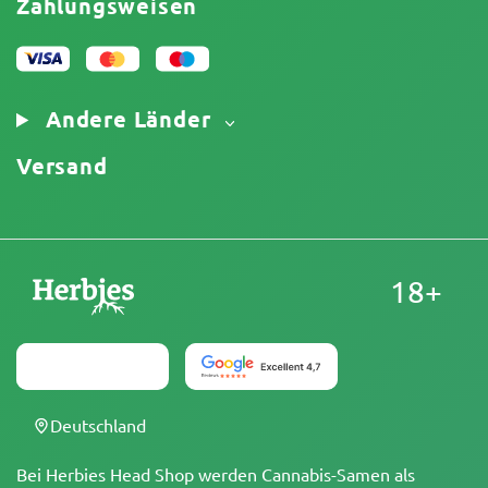
Zahlungsweisen
Datenschutzrichtlinie
Unser Autorenteam
Cookies-Richtlinie
Sitemap
Impressum
Andere Länder
Versand
18+
Deutschland
Bei Herbies Head Shop werden Cannabis-Samen als