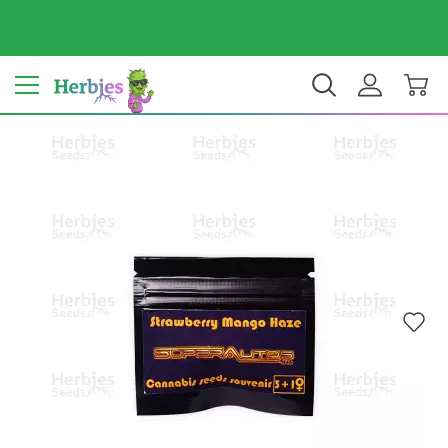
Dein Land: Vereinigte Staaten
$ USD
DE