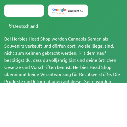
Deutschland
Bei Herbies Head Shop werden Cannabis-Samen als
Souvenirs verkauft und dürfen dort, wo sie illegal sind,
nicht zum Keimen gebracht werden. Mit dem Kauf
bestätigst du, dass du volljährig bist und deine örtlichen
Gesetze und Vorschriften kennst. Herbies Head Shop
übernimmt keine Verantwortung für Rechtsverstöße. Die
Produkte und Informationen auf dieser Seite wurden
weder vom BfArM noch von der FDA geprüft und sind
NICHT dazu bestimmt, Krankheiten zu diagnostizieren, zu
behandeln, zu heilen oder zu verhindern. Alle Produkte
enthalten, soweit zutreffend, weniger als 0,3 % THC
gemäß den bundesrechtlichen Vorschriften. Bitte stelle
sicher, dass du deine örtlichen Gesetze einhältst, da