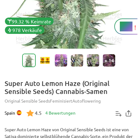
99.32 % Keimrate
19 %
THC
978 Verkäufe
+
14
Super Auto Lemon Haze (Original
Sensible Seeds) Cannabis-Samen
Original Sensible Seeds
Feminisiert
Autoflowering
4.5
Spain
4 Bewertungen
Super Auto Lemon Haze von Original Sensible Seeds ist eine von
Sativa dominierte selbstblühende Cannabis-Sorte, ein Produkt der