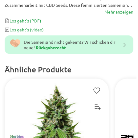
Zusammenarbeit mit CBD Seeds. Diese feminisierten Samen sind
weltweit exklusiv und produzieren bis zu 120 g / Pflanze oder bis
Mehr anzeigen
zu 450 g / m². Sie werden bei 19% THC getestet und sind in 10 bis
Los geht's
(PDF)
11 Wochen vom Samen bis zur Ernte fertig.
Los geht's
(video)
Die Samen sind nicht gekeimt? Wir schicken dir
neue!
Rückgaberecht
Ähnliche Produkte