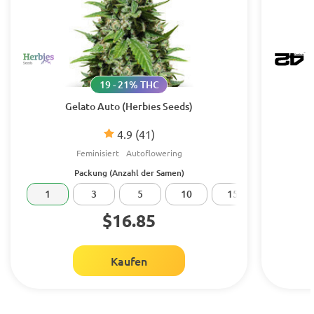
19 - 21% THC
Gelato Auto (Herbies Seeds)
4.9
(41)
Feminisiert
Autoflowering
Packung (Anzahl der Samen)
1
3
5
10
15
20
$16.85
Kaufen