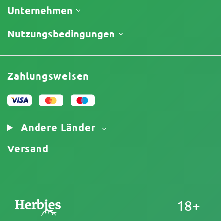
Versand
Unternehmen
Meine Bestellung verfolgen
Über uns
Nutzungsbedingungen
Rückgaberecht
Kontakt
Preisliste
Geschäftsbedingungen
Testberichte
Promos
Haftungsausschluss für begrenzte Verantwortung
Affiliate-Partnerschaft
Zahlungsweisen
Datenschutzrichtlinie
Unser Autorenteam
Cookies-Richtlinie
Sitemap
Impressum
Andere Länder
Versand
18+