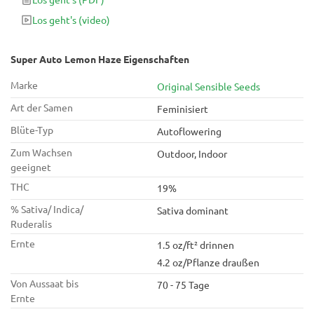
19% THC getestet und sind in 10 bis 11 Wochen vom Samen
Los geht's
(video)
bis zur Ernte fertig.
Super Auto Lemon Haze Eigenschaften
Marke
Original Sensible Seeds
Art der Samen
Feminisiert
Blüte-Typ
Autoflowering
Zum Wachsen
Outdoor, Indoor
geeignet
THC
19%
% Sativa/ Indica/
Sativa dominant
Ruderalis
Ernte
1.5 oz/ft² drinnen
4.2 oz/Pflanze draußen
Von Aussaat bis
70 - 75 Tage
Ernte