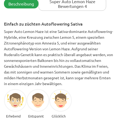
Super Auto Lemon Haze
Beschreibung
Aquarien-Testset überprüft und zum Glück war er immer im
Bewertungen 4
Bereich. Ehrlich gesagt, ich denke, ich werde es wieder
ähnlich machen, aber vielleicht während der Blüte ein paar
Nüsse hinzufügen, da ich denke, dass die Erde am Ende des
Einfach zu züchten Autoflowering Sativa
Wachstums aufgebraucht ist. Die Pflanze selbst erforderte
aufgrund ihrer geringen Größe und Blattdichte ein wenig
Super Auto Lemon Haze ist eine Sativa-dominante Autoflowering-
Mühe mit der täglichen Entlaubung, aber sie hat es (und ein
Hybride, eine Kreuzung zwischen Lemon 5, einem speziellen
versehentliches Abknicken) ohne Anzeichen von Stress
bewältigt. Es scheint, dass alle Bedenken hinsichtlich der
Zitronenphänotyp von Amnesia 5, und einer ausgewählten
Entblätterung oder des Toppings von autoflowering Sorten
Autoflowering-Version von Lemon Haze. Aufgrund seiner
für diese Sorte nicht relevant sind. Die Pflanze blieb sehr
Ruderalis-Genetik kann es praktisch überall angebaut werden, von
kurz, also ideal für alle mit Höhenbeschränkungen. Ich werde
sonnenexponierten Balkonen bis hin zu vollautomatischen
in ein paar Monaten wieder aktualisieren, nachdem ich es
Gewächshäusern und Inneneinrichtungen. Das Klima im Freien,
probiert habe. Prost.
das mit sonnigen und warmen Sommern sowie gemäßigten und
milden Herbstmonaten gesegnet ist, kann sogar mehrere Ernten
in einem einzigen Jahr bewältigen.
Erhebend
Entspannt
Glücklich