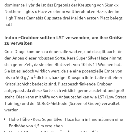
dominante Hybride ist das Ergebnis der Kreuzung von Skunk x
Northern Lights x Haze zu einem weltberühmten Haze, der im
High Times Cannabis Cup satte drei Mal den ersten Platz belegt
hat!
Indoor-Grubber sollten LST verwenden, um ihre Größe
zu verwalten
Gute Dinge kommen zu denen, die warten, und das gilt auch für
den Anbau dieser robusten Sorte. Kera Super Silver Haze nimmt
sich gerne Zeit, da sie eine Blütezeit von 10 bis 11 Wochen hat.
Sie ist es jedoch wirklich wert, da sie eine potenzielle Ernte von
2
bis zu 500 g / m
dichter, harziger Knospen liefert, die mit einer
Kristallschicht bedeckt sind. Platzbeschränkende Grubber
aufgepasst, da diese Sorte sich wirklich gerne ausdehnt und groß
steht. Dies kann mithilfe von Anbautechniken wie LST (Low Stress
Training) und der SCRoG-Methode (Screen of Green) verwaltet
werden.
Hohe Höhe - Kera Super Silver Haze kann in Innenräumen eine
Endhöhe von 1,5 m erreichen.