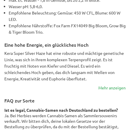
Max. EC Wasser - 1,8 in Gemüse, bis zu 2,2 in Blüte.
Wasser pH: 5,8-6,0.
Empfohlene Beleuchtung: Gemüse: 450 W CFL, Blume: 600 W
LED.
Empfohlene Nährstoffe: Fox Farm FX14049 Big Bloom, Grow Big
& Tiger Bloom Trio.
Eine hohe Energie, ein glückliches Hoch
Kera Super Silver Haze hat eine robuste und mächtige genetische
Linie, was sich in ihrem komplexen Terpenprofil zeigt. Es ist
fruchtig mit Noten von Kiefer und Diesel. Es wird ein
schleichendes Hoch geben, das dich langsam mit Wellen von
Energie, Kreativität und Euphorie überflutet.
Mehr anzeigen
FAQ zur Sorte
Ist es legal, Cannabis-Samen nach Deutschland zu bestellen?
Ja. Bei Herbies werden Cannabis-Samen als Sammlersouvenirs
verkauft. Wir bitten dich, deine lokalen Gesetze vor der
Bestellung zu überprüfen, da du mit der Bestellung bestätigst,