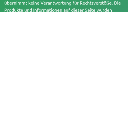
übernimmt keine Verantwortung für Rechtsverstöße. Die
Produkte und Informationen auf dieser Seite wurden
weder vom BfArM noch von der FDA geprüft und sind
NICHT dazu bestimmt, Krankheiten zu diagnostizieren, zu
behandeln, zu heilen oder zu verhindern. Alle Produkte
enthalten, soweit zutreffend, weniger als 0,3 % THC
gemäß den bundesrechtlichen Vorschriften. Bitte stelle
sicher, dass du deine örtlichen Gesetze einhältst, da
Herbies keine Rechtsberatung anbietet und keine Haftung
für die Verwendung oder den Anbau von Cannabis in
Gebieten übernimmt, in denen dies verboten ist.
Zahlungen, die auf dieser Website getätigt werden, können auf zwei Arten
abgewickelt werden:
— Direkt über Pure Atmosphere S.A.M. S.L.
— Über unseren Zahlungsdienstleister WORLD SPACE LINK SL mit Sitz in der
Calle El Pilar 17, 03005 Alicante, Spanien, mit der Steuernummer
B56571102, für bestimmte Transaktionen.
Copyright © 2007-2026