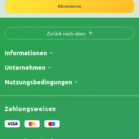
Abonnieren
Zurück nach oben
Informationen
Versand
Unternehmen
Meine Bestellung verfolgen
Über uns
Nutzungsbedingungen
Rückgaberecht
Kontakt
Preisliste
Geschäftsbedingungen
Testberichte
Promos
Haftungsausschluss für begrenzte Verantwortung
Affiliate-Partnerschaft
Zahlungsweisen
Datenschutzrichtlinie
Unser Autorenteam
Cookies-Richtlinie
Sitemap
Impressum