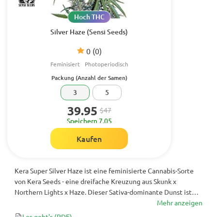
Hoch THC
Silver Haze (Sensi Seeds)
0
(0)
Feminisiert
Photoperiodisch
Packung (Anzahl der Samen)
3
5
39.95
$47
Speichern 7.05
Kaufen
Kera Super Silver Haze ist eine feminisierte Cannabis-Sorte
von Kera Seeds - eine dreifache Kreuzung aus Skunk x
Northern Lights x Haze. Dieser Sativa-dominante Dunst ist
ideal für geduldige Menschen. Sie wird sich Zeit nehmen, um
Mehr anzeigen
perfekt zu blühen, da sie bis zu 11 Wochen Blüte benötigt.
Los geht's
(PDF)