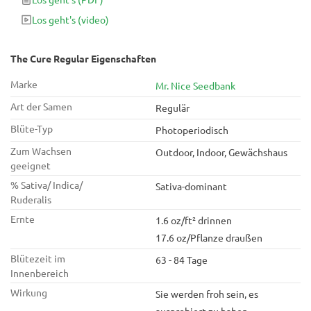
praktische Zimmerpflanzen und Aromen der alten Schule, die
Los geht's
(video)
darauf warten, zum Leben erweckt zu werden.
The Cure Regular Eigenschaften
Marke
Mr. Nice Seedbank
Art der Samen
Regulär
Blüte-Typ
Photoperiodisch
Zum Wachsen
Outdoor, Indoor, Gewächshaus
geeignet
% Sativa/ Indica/
Sativa-dominant
Ruderalis
Ernte
1.6 oz/ft² drinnen
17.6 oz/Pflanze draußen
Blütezeit im
63 - 84 Tage
Innenbereich
Wirkung
Sie werden froh sein, es