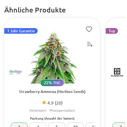
Ähnliche Produkte
1 Jahr Garantie
Top
22% THC
Strawberry Amnesia (Herbies Seeds)
4.9
(20)
Feminisiert
Photoperiodisch
Packung (Anzahl der Samen)
1
3
5
10
15
20
3