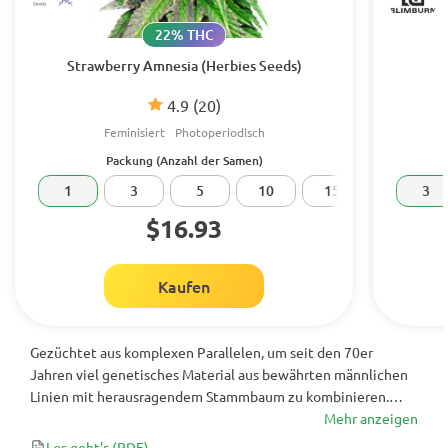
22% THC
Strawberry Amnesia (Herbies Seeds)
4.9
(20)
Feminisiert
Photoperiodisch
Packung (Anzahl der Samen)
1
3
5
10
15
20
3
$16.93
Kaufen
Gezüchtet aus komplexen Parallelen, um seit den 70er
Jahren viel genetisches Material aus bewährten männlichen
Linien mit herausragendem Stammbaum zu kombinieren.
Diese begrenzte Samenlinie birgt Geheimnisse, wenn sie gut
Mehr anzeigen
gepflegt und mit allen Sinnen ausgewählt wird. Es gibt sehr
Los geht's
(PDF)