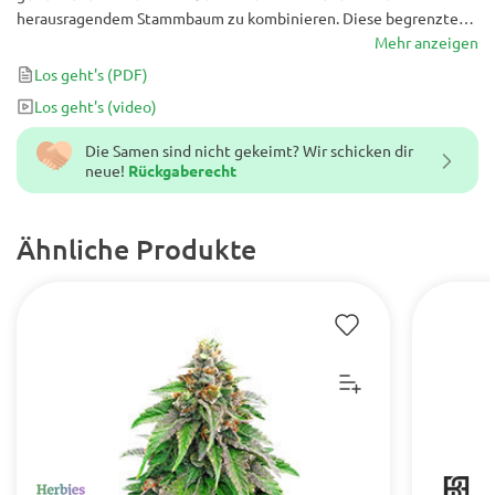
herausragendem Stammbaum zu kombinieren. Diese begrenzte
Samenlinie birgt Geheimnisse, wenn sie gut gepflegt und mit
Mehr anzeigen
allen Sinnen ausgewählt wird. Es gibt sehr praktische
Los geht's
(PDF)
Zimmerpflanzen und Aromen der alten Schule, die darauf warten,
Los geht's
(video)
zum Leben erweckt zu werden.
Die Samen sind nicht gekeimt? Wir schicken dir
neue!
Rückgaberecht
Ähnliche Produkte