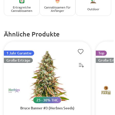
Ertragreiche
Cannabissamen für
Outdoor
Cannabissamen
Anfänger
Ähnliche Produkte
1 Jahr Garantie
Top
Große Erträge
Große Ert
25 - 30% THC
Bruce Banner #3 (Herbies Seeds)