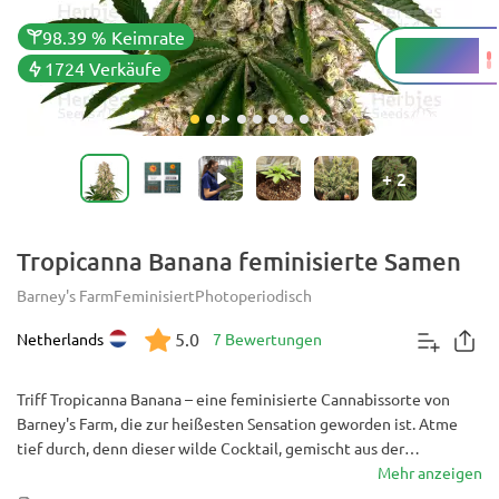
98.39 % Keimrate
22 - 25 %
THC
1724 Verkäufe
+
2
Tropicanna Banana feminisierte Samen
Barney's Farm
Feminisiert
Photoperiodisch
5.0
Netherlands
7 Bewertungen
Triff Tropicanna Banana – eine feminisierte Cannabissorte von
Barney's Farm, die zur heißesten Sensation geworden ist. Atme
tief durch, denn dieser wilde Cocktail, gemischt aus der
potentesten Marihuana-Genetik, ist kurz davor, überzulaufen! Es
Mehr anzeigen
ist einfach unmöglich, nicht in dem umwerfenden Ertrag in Höhe