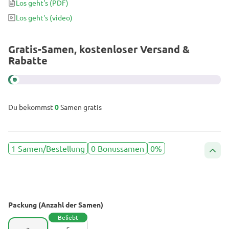
Los geht's
(PDF)
von 2000 g/Pflanze zu ertrinken. Tropicanna Banana beglückt mit
Los geht's
(video)
fröhlicher Stimmung und fruchtigen Buds, die das Wasser im Mund
zusammenlaufen lassen.
Gratis-Samen, kostenloser Versand &
Rabatte
Du bekommst
0
Samen gratis
1 Samen/Bestellung
0 Bonussamen
0%
Packung (Anzahl der Samen)
Beliebt