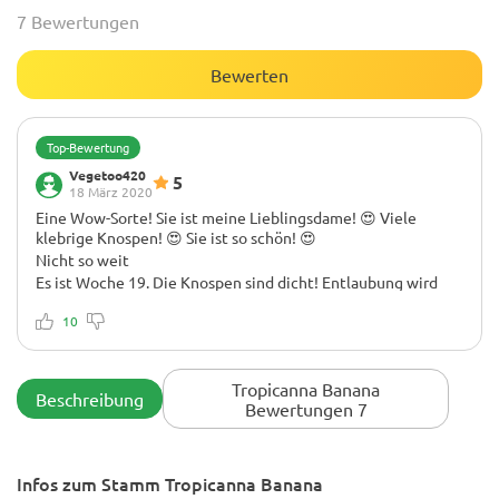
7 Bewertungen
Bewerten
Top-Bewertung
Vegetoo420
5
18 März 2020
Eine Wow-Sorte! Sie ist meine Lieblingsdame! 😍 Viele
klebrige Knospen! 😍 Sie ist so schön! 😍
Nicht so weit
Es ist Woche 19. Die Knospen sind dicht! Entlaubung wird
dringend empfohlen. Schau sie dir nur an... Sie ist so schön!
Vielen Dank an das Herbies-Team! Ich liebe euch
10
Tropicanna Banana
Beschreibung
Bewertungen 7
Infos zum Stamm Tropicanna Banana