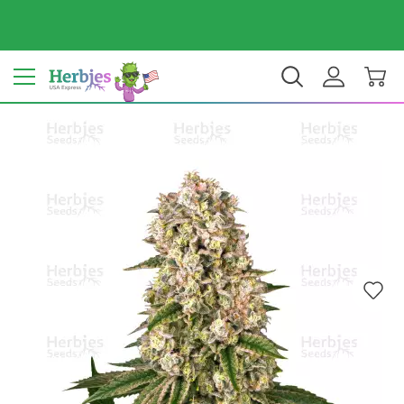
Dein Land: Vereinigte Staaten
$ USD
DE