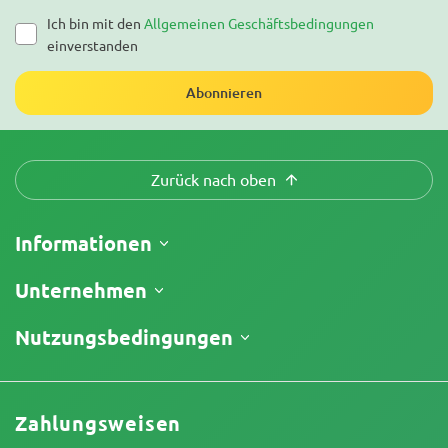
Ich bin mit den
Allgemeinen Geschäftsbedingungen
einverstanden
Abonnieren
Zurück nach oben
Informationen
Versand
Unternehmen
Meine Bestellung verfolgen
Über uns
Nutzungsbedingungen
Rückgaberecht
Kontakt
Preisliste
Geschäftsbedingungen
Testberichte
Promos
Haftungsausschluss für begrenzte Verantwortung
Affiliate-Partnerschaft
Zahlungsweisen
Datenschutzrichtlinie
Unser Autorenteam