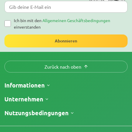
Ich bin mit den
Allgemeinen Geschäftsbedingungen
einverstanden
Abonnieren
Zurück nach oben
Informationen
Versand
Unternehmen
Meine Bestellung verfolgen
Über uns
Nutzungsbedingungen
Rückgaberecht
Kontakt
Preisliste
Geschäftsbedingungen
Testberichte
Promos