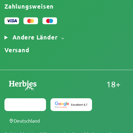
Haftungsausschluss für begrenzte Verantwortung
Affiliate-Partnerschaft
Zahlungsweisen
Datenschutzrichtlinie
Unser Autorenteam
Cookies-Richtlinie
Sitemap
Impressum
Andere Länder
Versand
18+
Deutschland