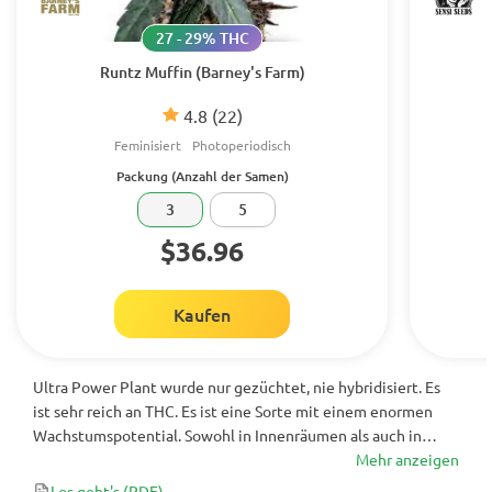
27 - 29% THC
Runtz Muffin (Barney's Farm)
4.8
(22)
Feminisiert
Photoperiodisch
Packung (Anzahl der Samen)
3
5
$36.96
Kaufen
Ultra Power Plant wurde nur gezüchtet, nie hybridisiert. Es
ist sehr reich an THC. Es ist eine Sorte mit einem enormen
Wachstumspotential. Sowohl in Innenräumen als auch in
Gewächshäusern haben die Pflanzen einen enormen Ertrag.
Mehr anzeigen
Los geht's
(PDF)