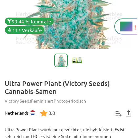
99.44 % Keimrate
20 %
THC
117 Verkäufe
Ultra Power Plant (Victory Seeds)
Cannabis-Samen
Victory Seeds
Feminisiert
Photoperiodisch
0.0
Netherlands
Ultra Power Plant wurde nur gezüchtet, nie hybridisiert. Es ist
sehr reich an THC. Es ist eine Sorte mit einem enormen