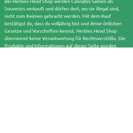
Bei Herbies Head Shop werden Cannabis-Samen als
Souvenirs verkauft und dürfen dort, wo sie illegal sind,
nicht zum Keimen gebracht werden. Mit dem Kauf
bestätigst du, dass du volljährig bist und deine örtlichen
Gesetze und Vorschriften kennst. Herbies Head Shop
übernimmt keine Verantwortung für Rechtsverstöße. Die
Produkte und Informationen auf dieser Seite wurden
weder vom BfArM noch von der FDA geprüft und sind
NICHT dazu bestimmt, Krankheiten zu diagnostizieren, zu
behandeln, zu heilen oder zu verhindern. Alle Produkte
enthalten, soweit zutreffend, weniger als 0,3 % THC
gemäß den bundesrechtlichen Vorschriften. Bitte stelle
sicher, dass du deine örtlichen Gesetze einhältst, da
Herbies keine Rechtsberatung anbietet und keine Haftung
für die Verwendung oder den Anbau von Cannabis in
Gebieten übernimmt, in denen dies verboten ist.
Zahlungen, die auf dieser Website getätigt werden, können auf zwei Arten
abgewickelt werden: