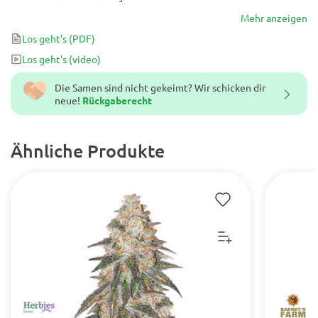
Mehr anzeigen
Los geht's
(PDF)
Los geht's
(video)
Die Samen sind nicht gekeimt? Wir schicken dir
neue!
Rückgaberecht
Ähnliche Produkte