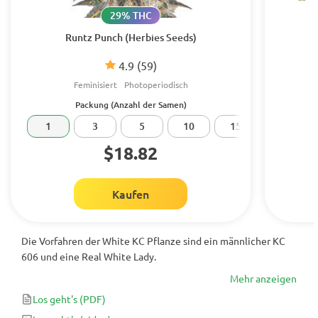
29% THC
Runtz Punch (Herbies Seeds)
4.9
(59)
Feminisiert
Photoperiodisch
Packung (Anzahl der Samen)
1
3
5
10
15
20
$18.82
Kaufen
Die Vorfahren der White KC Pflanze sind ein männlicher KC
606 und eine Real White Lady.
Mehr anzeigen
Los geht's
(PDF)