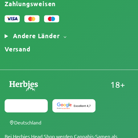
Affiliate-Partnerschaft
Zahlungsweisen
Datenschutzrichtlinie
Unser Autorenteam
Cookies-Richtlinie
Sitemap
Impressum
Andere Länder
Versand
18+
Deutschland
Bei Herbies Head Shop werden Cannabis-Samen als