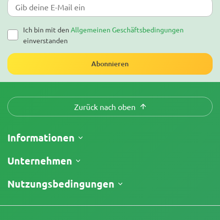
Ich bin mit den
Allgemeinen Geschäftsbedingungen
einverstanden
Abonnieren
Zurück nach oben
Informationen
Versand
Unternehmen
Meine Bestellung verfolgen
Über uns
Nutzungsbedingungen
Rückgaberecht
Kontakt
Preisliste
Geschäftsbedingungen
Testberichte
Promos
Haftungsausschluss für begrenzte Verantwortung