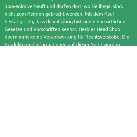
Souvenirs verkauft und dürfen dort, wo sie illegal sind,
nicht zum Keimen gebracht werden. Mit dem Kauf
bestätigst du, dass du volljährig bist und deine örtlichen
Gesetze und Vorschriften kennst. Herbies Head Shop
übernimmt keine Verantwortung für Rechtsverstöße. Die
Produkte und Informationen auf dieser Seite wurden
weder vom BfArM noch von der FDA geprüft und sind
NICHT dazu bestimmt, Krankheiten zu diagnostizieren, zu
behandeln, zu heilen oder zu verhindern. Alle Produkte
enthalten, soweit zutreffend, weniger als 0,3 % THC
gemäß den bundesrechtlichen Vorschriften. Bitte stelle
sicher, dass du deine örtlichen Gesetze einhältst, da
Herbies keine Rechtsberatung anbietet und keine Haftung
für die Verwendung oder den Anbau von Cannabis in
Gebieten übernimmt, in denen dies verboten ist.
Zahlungen, die auf dieser Website getätigt werden, können auf zwei Arten
abgewickelt werden: