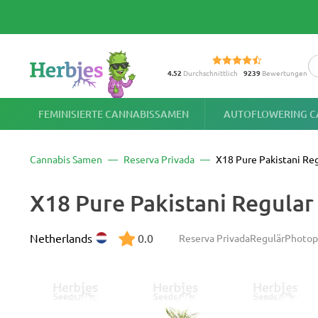
4.52
Durchschnittlich
9239
Bewertungen
FEMINISIERTE CANNABISSAMEN
AUTOFLOWERING C
Cannabis Samen
Reserva Privada
X18 Pure Pakistani Re
X18 Pure Pakistani Regular
Netherlands
0.0
Reserva Privada
Regulär
Photop