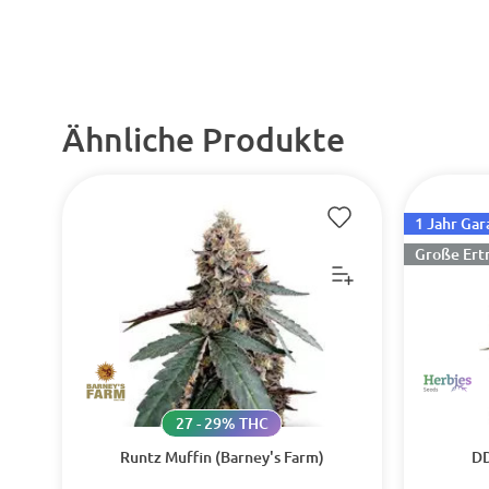
Ähnliche Produkte
1 Jahr Gar
Große Ert
27 - 29% THC
Runtz Muffin (Barney's Farm)
DD