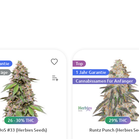
antie
Top
räge
1 Jahr Garantie
Cannabissamen für Anfänger
26 - 30% THC
29% THC
oS #33 (Herbies Seeds)
Runtz Punch (Herbies Se