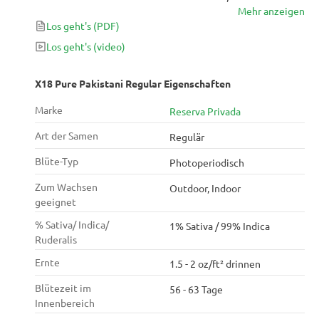
Mehr anzeigen
unverwechselbare Hash-Pflanze zu züchten, muss
Los geht's
(PDF)
man sich mit einer der Hauptfiguren des Hindukusch
befassen. In wenigen Worten, X-18 funktioniert
Los geht's
(video)
einfach. Obwohl der Ertrag bestenfalls
durchschnittlich ist, zeigen die Pflanzen im ersten
X18 Pure Pakistani Regular Eigenschaften
Monat der Blüte eine typische Paki-Strecke.
Marke
Reserva Privada
Art der Samen
Regulär
Blüte-Typ
Photoperiodisch
Zum Wachsen
Outdoor, Indoor
geeignet
% Sativa/ Indica/
1% Sativa / 99% Indica
Ruderalis
Ernte
1.5 - 2 oz/ft² drinnen
Blütezeit im
56 - 63 Tage
Innenbereich