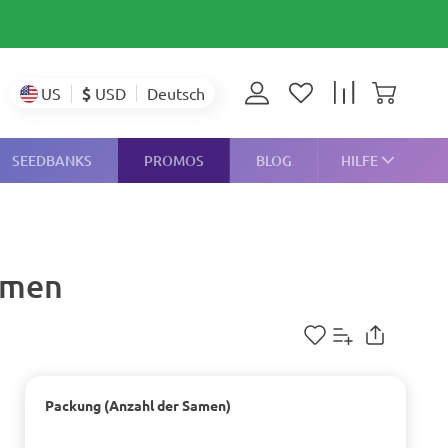
$
USD
US
Deutsch
SEEDBANKS
PROMOS
BLOG
HILFE
Samen
Packung (Anzahl der Samen)