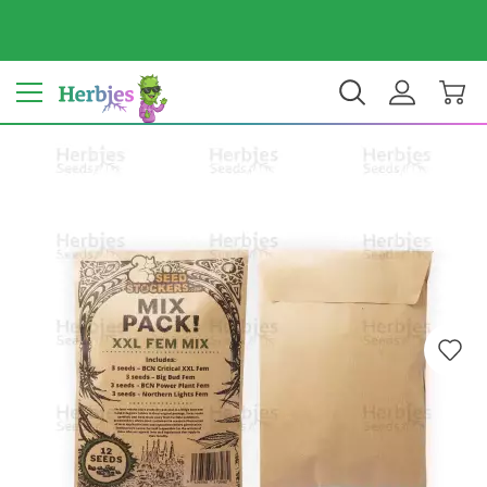
Dein Land: Vereinigte Staaten
$ USD
DE