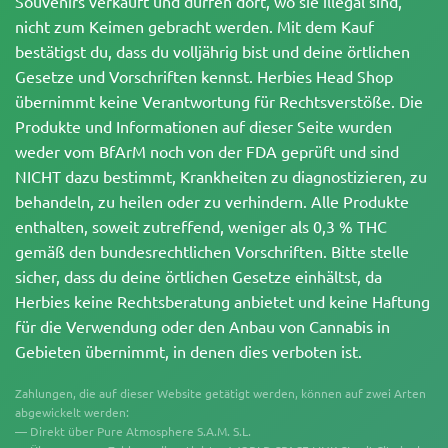
Souvenirs verkauft und dürfen dort, wo sie illegal sind,
nicht zum Keimen gebracht werden. Mit dem Kauf
bestätigst du, dass du volljährig bist und deine örtlichen
Gesetze und Vorschriften kennst. Herbies Head Shop
übernimmt keine Verantwortung für Rechtsverstöße. Die
Produkte und Informationen auf dieser Seite wurden
weder vom BfArM noch von der FDA geprüft und sind
NICHT dazu bestimmt, Krankheiten zu diagnostizieren, zu
behandeln, zu heilen oder zu verhindern. Alle Produkte
enthalten, soweit zutreffend, weniger als 0,3 % THC
gemäß den bundesrechtlichen Vorschriften. Bitte stelle
sicher, dass du deine örtlichen Gesetze einhältst, da
Herbies keine Rechtsberatung anbietet und keine Haftung
für die Verwendung oder den Anbau von Cannabis in
Gebieten übernimmt, in denen dies verboten ist.
Zahlungen, die auf dieser Website getätigt werden, können auf zwei Arten
abgewickelt werden:
— Direkt über Pure Atmosphere S.A.M. S.L.