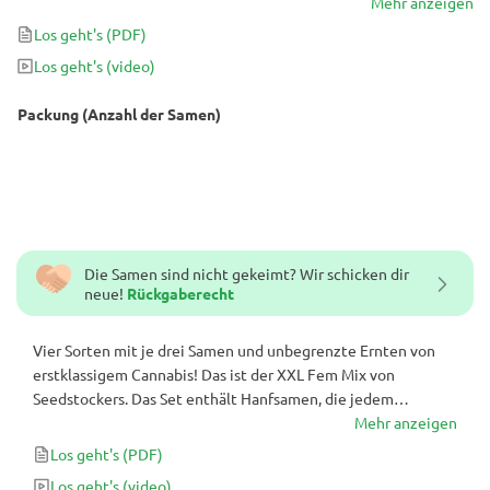
kommerziellen Garten würdig sind: BCN Critical XXL, Big Bud, BCN
Mehr anzeigen
Power Plant und Northern Lights - alle für einen einfacheren
Los geht's
(PDF)
Anbau feminisiert. Du brauchst nicht weiter nach den
Los geht's
(video)
ertragreichsten Samen auf dem Markt zu suchen, sie sind alle hier!
Die Sorten in dieser Mix sind einzeln gekennzeichnet.
Packung (Anzahl der Samen)
Die Samen sind nicht gekeimt? Wir schicken dir
neue!
Rückgaberecht
Vier Sorten mit je drei Samen und unbegrenzte Ernten von
erstklassigem Cannabis! Das ist der XXL Fem Mix von
Seedstockers. Das Set enthält Hanfsamen, die jedem
kommerziellen Garten würdig sind: BCN Critical XXL, Big Bud,
Mehr anzeigen
BCN Power Plant und Northern Lights - alle für einen
Los geht's
(PDF)
einfacheren Anbau feminisiert. Du brauchst nicht weiter nach
Los geht's
(video)