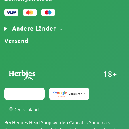
Datenschutzrichtlinie
Unser Autorenteam
Cookies-Richtlinie
Sitemap
Impressum
Andere Länder
Versand
18+
Deutschland
Bei Herbies Head Shop werden Cannabis-Samen als