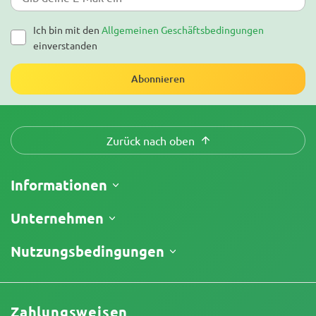
Ich bin mit den
Allgemeinen Geschäftsbedingungen
einverstanden
Abonnieren
Zurück nach oben
Informationen
Versand
Unternehmen
Meine Bestellung verfolgen
Über uns
Nutzungsbedingungen
Rückgaberecht
Kontakt
Preisliste
Geschäftsbedingungen
Testberichte
Promos
Haftungsausschluss für begrenzte Verantwortung
Affiliate-Partnerschaft
Zahlungsweisen