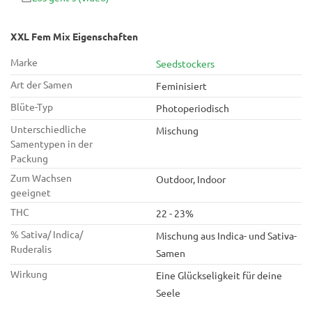
den ertragreichsten Samen auf dem Markt zu suchen, sie sind
alle hier! Die Sorten in dieser Mix sind einzeln
gekennzeichnet.
XXL Fem Mix Eigenschaften
Marke
Seedstockers
Art der Samen
Feminisiert
Blüte-Typ
Photoperiodisch
Unterschiedliche
Mischung
Samentypen in der
Packung
Zum Wachsen
Outdoor, Indoor
geeignet
THC
22 - 23%
% Sativa/ Indica/
Mischung aus Indica- und Sativa-
Ruderalis
Samen
Wirkung
Eine Glückseligkeit für deine
Seele