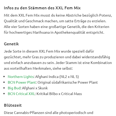
Infos zu den Stämmen des XXL Fem Mix
Mit dem XXL Fem Mix musst du keine Abstriche bezüglich Potenz,
Qualität und Geschmack machen, um satte Erträge zu erzielen.
Alle vier Sorten haben eine großartige Genetik, die den Kriterien
für hochwertiges Marihuana in Apothekenqualität entspricht.
Genetik
Jede Sorte in diesem XXL Fem Mix wurde speziell dafür
gezüchtet, mehr Gras zu produzieren und dabei widerstandsfähig
und einfach anzubauen zu sein. Jeder Stamm ist eine Kombination
aus vorteilhaften Merkmalen, siehe selbst:
Northern Lights
: Afghani Indica (NL2 x NL 5)
BCN Power Plant
: Original südafrikanische Power Plant
Big Bud
: Afghani x Skunk
BCN Critical XXL
: Kritikal Bilbo x Critical Mass
Blütezeit
Diese Cannabis-Pflanzen sind alle photoperiodisch und