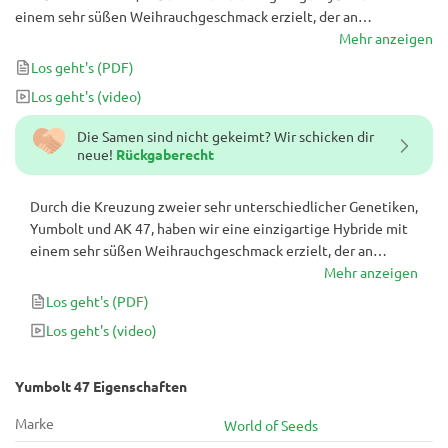
einem sehr süßen Weihrauchgeschmack erzielt, der an
kalifornische Sativas erinnert (woher Yumbolt stammt), aber mit
Mehr anzeigen
einer besonderen Wendung, die sie anders macht.
Los geht's
(PDF)
Los geht's
(video)
Die Samen sind nicht gekeimt? Wir schicken dir
neue!
Rückgaberecht
Durch die Kreuzung zweier sehr unterschiedlicher Genetiken,
Yumbolt und AK 47, haben wir eine einzigartige Hybride mit
einem sehr süßen Weihrauchgeschmack erzielt, der an
kalifornische Sativas erinnert (woher Yumbolt stammt), aber
Mehr anzeigen
mit einer besonderen Wendung, die sie anders macht.
Los geht's
(PDF)
Los geht's
(video)
Yumbolt 47 Eigenschaften
Marke
World of Seeds