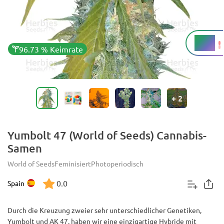
20 %
THC
96.73 % Keimrate
+
2
Yumbolt 47 (World of Seeds) Cannabis-
Samen
World of Seeds
Feminisiert
Photoperiodisch
0.0
Spain
Durch die Kreuzung zweier sehr unterschiedlicher Genetiken,
Yumbolt und AK 47, haben wir eine einzigartige Hybride mit