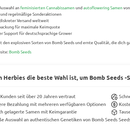
Auswahl an
feminisierten Cannabissamen
und
autoflowering Samen
von
e und regelmäßige Sonderaktionen
 diskreter Versand weltweit
packung für maximale Keimquote
 Support für deutschsprachige Grower
it den explosiven Sorten von Bomb Seeds und ernte Qualität, die dich g
site:
Bomb Seeds
 Herbies die beste Wahl ist, um Bomb Seeds -
Kunden seit über 20 Jahren vertraut
Schne
ere Bezahlung mit mehreren verfügbaren Optionen
Koste
ch gelagerte Samen mit Keimgarantie
Taus
ße Auswahl an authentischen Genetiken von Bomb Seeds Seed