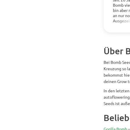
Bomb vie
Mehr anz
bin aber 
an nur n
Ausgezei
sind nur 
Gallonen
problemlo
Blüten pr
getrockn
Über 
unten ist
ein paar 
Bei Bomb Seed
Kreuzung so la
bekommst hier
deinen Grow t
In den letzten
autoflowering
Seeds ist auße
Belie
Gorilla Bomb
–