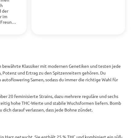
ch
d der
r im
 Freund
nmal 1,5
te mir
losigkeit
den. Ich
m
ht und
en bewährte Klassiker mit modernen Genetiken und testen jede
e. Auch
ma, Potenz und Ertrag zu den Spitzenreitern gehören. Du
eide an
 autoflowering Samen, sodass du immer die richtige Wahl für
mich
mbination
ber 20 feminisierte Strains, dazu mehrere reguläre und sechs
heute
chzeitig hohe THC-Werte und stabile Wuchsformen liefern. Bomb
t) immer
 dich darauf verlassen, dass jede Bohne zündet.
rhaupt
 die
e den
e in Harz getaucht. Sie enthält 25 % THC und kombiniert ein süß-