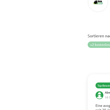
Sortieren na
+2 kostenlo
Top-Bewe
Ab
10 
Eine ausg
seit 20 J