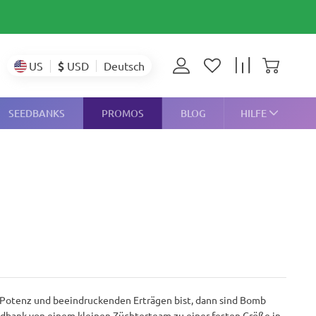
$
USD
US
Deutsch
SEEDBANKS
PROMOS
BLOG
HILFE
 Potenz und beeindruckenden Erträgen bist, dann sind Bomb
eedbank von einem kleinen Züchterteam zu einer festen Größe in