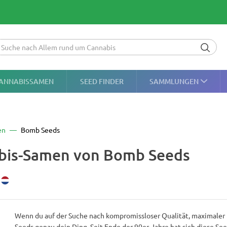
ANNABISSAMEN
SEED FINDER
SAMMLUNGEN
en
Bomb Seeds
bis-Samen von Bomb Seeds
Wenn du auf der Suche nach kompromissloser Qualität, maximaler
Seeds genau dein Ding. Seit Ende der 90er-Jahre hat sich diese S