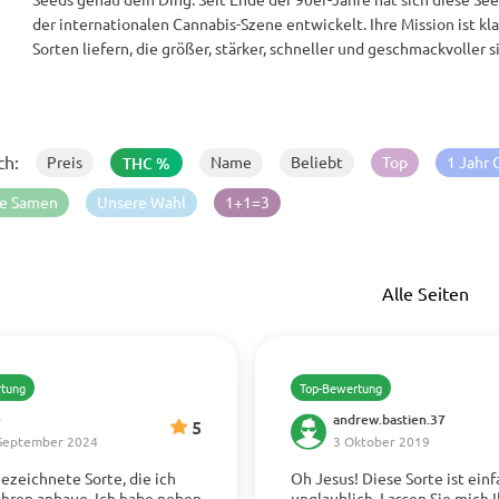
der internationalen Cannabis-Szene entwickelt. Ihre Mission ist kl
Sorten liefern, die größer, stärker, schneller und geschmackvoller
ch:
Preis
Name
Beliebt
Top
1 Jahr 
THC %
se Samen
Unsere Wahl
1+1=3
Alle Seiten
rtung
Top-Bewertung
e
andrew.bastien.37
5
September 2024
3 Oktober 2019
ezeichnete Sorte, die ich
Oh Jesus! Diese Sorte ist ein
ahren anbaue. Ich habe neben
unglaublich. Lassen Sie mich 