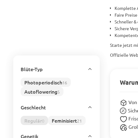
Komplette 
Faire Preis
Schneller &
Sichere Ver
Kompetenter
Starte jetzt m
Offizielle Web
Blüte-Typ
Warum
Photoperiodisch
16
Autoflowering
5
Von 
Geschlecht
Sich
Fris
Regulär
Feminisiert
0
21
Gro
Genetik