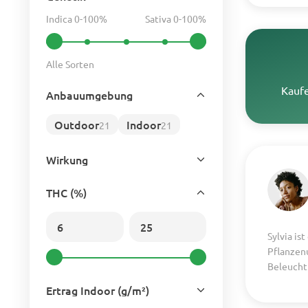
Indica 0-100%
Sativa 0-100%
Alle Sorten
Kaufe
Anbauumgebung
Outdoor
Indoor
21
21
Wirkung
THC (%)
Sylvia is
Pflanzen
Beleucht
Ertrag Indoor (g/m²)