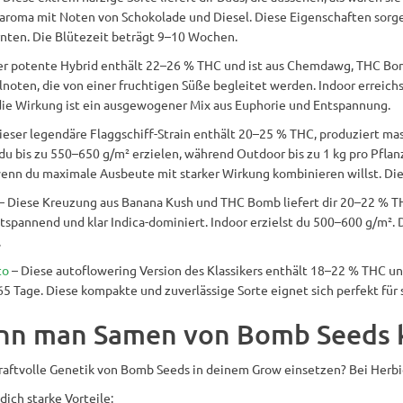
aroma mit Noten von Schokolade und Diesel. Diese Eigenschaften sorgen 
rnten. Die Blütezeit beträgt 9–10 Wochen.
er potente Hybrid enthält 22–26 % THC und ist aus Chemdawg, THC Bomb
noten, die von einer fruchtigen Süße begleitet werden. Indoor erreichs
ie Wirkung ist ein ausgewogener Mix aus Euphorie und Entspannung.
ieser legendäre Flaggschiff-Strain enthält 20–25 % THC, produziert m
du bis zu 550–650 g/m² erzielen, während Outdoor bis zu 1 kg pro Pflan
 wenn du maximale Ausbeute mit starker Wirkung kombinieren willst. Di
– Diese Kreuzung aus Banana Kush und THC Bomb liefert dir 20–22 % T
tspannend und klar Indica-dominiert. Indoor erzielst du 500–600 g/m². 
.
to
– Diese autoflowering Version des Klassikers enthält 18–22 % THC und
5 Tage. Diese kompakte und zuverlässige Sorte eignet sich perfekt für 
nn man Samen von Bomb Seeds 
kraftvolle Genetik von Bomb Seeds in deinem Grow einsetzen? Bei Herbie
dich starke Vorteile: