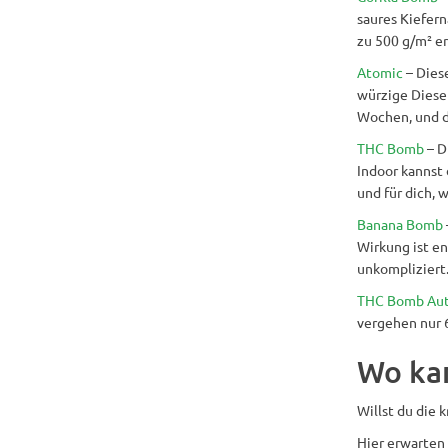
saures Kiefern
zu 500 g/m² e
Atomic
– Dies
würzige Diesel
Wochen, und d
THC Bomb
– D
Indoor kannst 
und für dich,
Banana Bomb
Wirkung ist en
unkompliziert
THC Bomb Au
vergehen nur 6
Wo ka
Willst du die 
Hier erwarten 