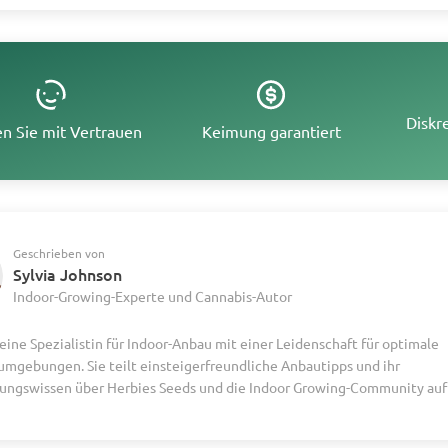
Diskr
n Sie mit Vertrauen
Keimung garantiert
Geschrieben von
Sylvia Johnson
Indoor-Growing-Experte und Cannabis-Autor
t eine Spezialistin für Indoor-Anbau mit einer Leidenschaft für optimale
umgebungen. Sie teilt einsteigerfreundliche Anbautipps und ihr
ungswissen über Herbies Seeds und die Indoor Growing-Community auf