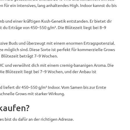
für ein intensives, lang anhaltendes High. Indoor kannst du bis
 und einer kräftigen Kush-Genetik entstanden. Er bietet dir
t du Erträge von 450–550 g/m². Die Blütezeit liegt bei 8–9
assive Buds und überzeugt mit einem enormen Ertragspotenzial.
ze möglich sind. Diese Sorte ist perfekt für kommerzielle Grows
e Blütezeit beträgt 7–9 Wochen.
HC und verwöhnt dich mit einem cremig-bananigen Aroma. Die
Die Blütezeit liegt bei 7–9 Wochen, und der Anbau ist
 liefert dir 450–550 g/m² Indoor. Vom Samen bis zur Ernte
schnelle Grows mit starker Wirkung.
kaufen?
s bist du dafür an der richtigen Adresse.