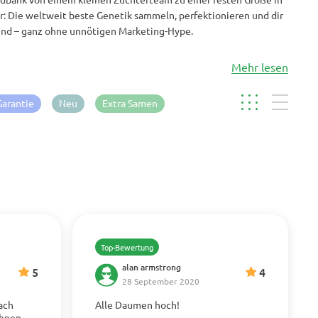
ar: Die weltweit beste Genetik sammeln, perfektionieren und dir
 sind – ganz ohne unnötigen Marketing-Hype.
Mehr lesen
Garantie
Neu
Extra Samen
Top-Bewertung
alan armstrong
5
4
28 September 2020
fach
Alle Daumen hoch!
Mehr anzeigen
Ihnen