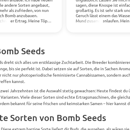
le andere Sorten angebaut,
sagen, diese Knospe ist einfa
eigen
Mehr anzeigen
mehr als zufrieden, von nun
großartig. Es ist sehr stark un
och Bomb anzubauen.
Geruch lässt einem das Wasse
chneter Ertrag. Meine Töpfe
Mund zusammenlaufen. Mein
40 Liter groß (11 US-
und ich wurden nach nicht ei
) und ich bekomme
Gramm ausgeraucht. Ich könn
s 250–300 g dicke, klebrige
vorstellen, dass Sie bei Schlaf
o Pflanze. (Gewicht
wie ein Baby einschlafen wer
et und ausgehärtet) Das Bild
habe keine Probleme mit de
Bomb Seeds
 vom Anbau im letzten Jahr,
Schlafen, aber ich habe ein 4-
Tage vor der Ernte.
stündiges Nickerchen gemac
s dreht sich alles um erstklassige Zuchtarbeit. Die Breeder kombinier
bin immer noch aufgewacht.
Insgesamt GROSSARTIGE Sort
nge, bis sie perfekt ist. Dabei setzen sie auf Sorten, die in Sachen Aro
super bei Depressionen. Ich l
 nicht nur photoperiodische feminisierte Cannabissamen, sondern auch
einer bipolaren Störung, die 
reffen kannst.
irritiert. Ich habe dies in Ko
mit meinen Medikamenten
 zwei Jahrzehnten ist die Auswahl stetig gewachsen: Heute findest du ü
eingenommen und bin auch 
 Varianten. Viele dieser Sorten sind echte Ertragsmaschinen, die glei
(ich habe es gestern gerauch
rdem bekannt für seine frischen und keimstarken Samen – hier kannst du
noch sehr entspannt und übe
nicht gereizt! Wenn Sie das in
bte Sorten von Bomb Seeds
Hände bekommen, rauchen Si
Mist daraus.
 Diese extrem harzige Sorte liefert dir Buds, die aussehen, als wären si