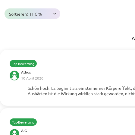
Sortieren:
THC %
A
Top-Bewertung
Athos
10 April 2020
Schön hoch. Es beginnt als ein steinerner Körpereffekt,
Mehr anzeigen
Aushärten ist die Wirkung wirklich stark geworden, nicht
Top-Bewertung
A.G.