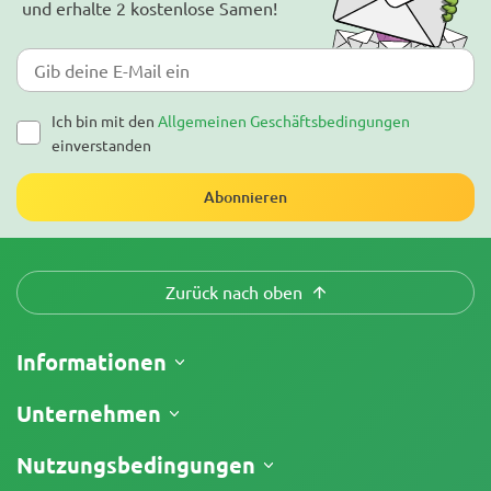
und erhalte 2 kostenlose Samen!
Ich bin mit den
Allgemeinen Geschäftsbedingungen
einverstanden
Abonnieren
Zurück nach oben
Informationen
Versand
Unternehmen
Meine Bestellung verfolgen
Über uns
Nutzungsbedingungen
Rückgaberecht
Kontakt