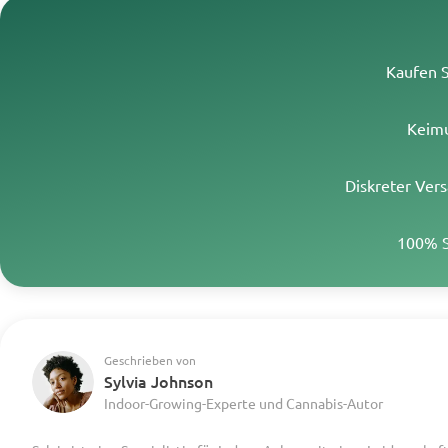
Kaufen S
Keimu
Diskreter Vers
100% S
Geschrieben von
Sylvia Johnson
Indoor-Growing-Experte und Cannabis-Autor