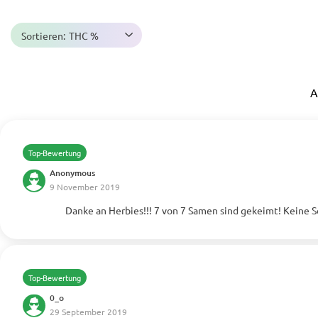
Sortieren:
THC %
A
Top-Bewertung
Anonymous
9 November 2019
Danke an Herbies!!! 7 von 7 Samen sind gekeimt! Keine So
Mehr anzeigen
Top-Bewertung
0_o
29 September 2019