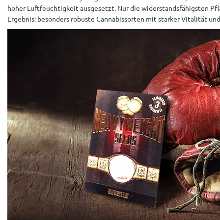
hoher Luftfeuchtigkeit ausgesetzt. Nur die widerstandsfähigsten Pf
Ergebnis: besonders robuste Cannabissorten mit starker Vitalität un