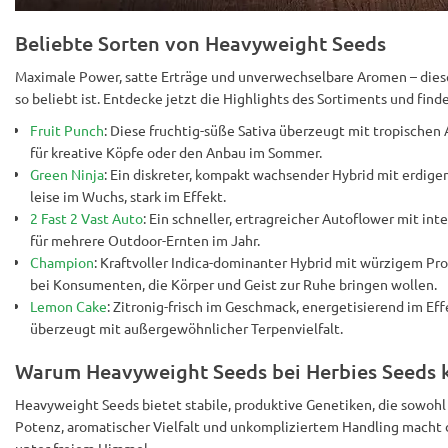
Beliebte Sorten von Heavyweight Seeds
Maximale Power, satte Erträge und unverwechselbare Aromen – dies
so beliebt ist. Entdecke jetzt die Highlights des Sortiments und find
Fruit Punch
: Diese fruchtig-süße Sativa überzeugt mit tropische
für kreative Köpfe oder den Anbau im Sommer.
Green Ninja
: Ein diskreter, kompakt wachsender Hybrid mit erdig
leise im Wuchs, stark im Effekt.
2 Fast 2 Vast Auto
: Ein schneller, ertragreicher Autoflower mit in
für mehrere Outdoor-Ernten im Jahr.
Champion
: Kraftvoller Indica-dominanter Hybrid mit würzigem Pr
bei Konsumenten, die Körper und Geist zur Ruhe bringen wollen.
Lemon Cake
: Zitronig-frisch im Geschmack, energetisierend im Eff
überzeugt mit außergewöhnlicher Terpenvielfalt.
Warum Heavyweight Seeds bei Herbies Seeds 
Heavyweight Seeds bietet stabile, produktive Genetiken, die sowohl
Potenz, aromatischer Vielfalt und unkompliziertem Handling macht d