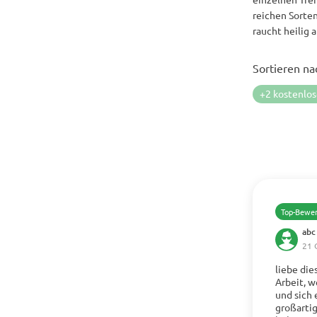
reichen Sorte
raucht heilig 
Sortieren na
+2 kostenlo
Top-Bewe
abc
21 
liebe die
Arbeit, 
und sich
Mehr anz
großarti