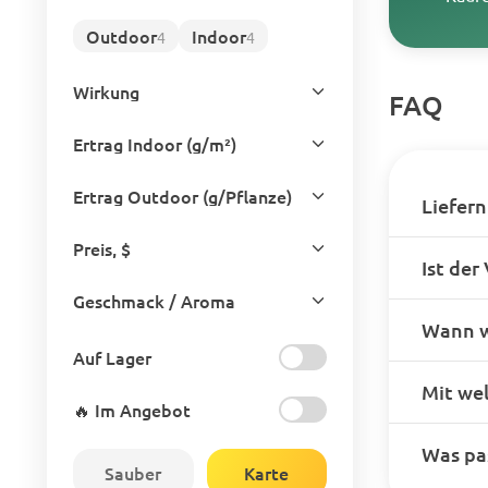
Outdoor
Indoor
4
4
Wirkung
FAQ
Ertrag Indoor (g/m²)
Ertrag Outdoor (g/Pflanze)
Liefern
Preis, $
Ist der
Geschmack / Aroma
Wann w
Auf Lager
Mit we
🔥 Im Angebot
Was pas
Sauber
Karte