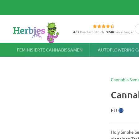
4.52
Durchschnittlich
9240
Bewertungen
FEMINISIERTE CANNABISSAMEN
AUTOFLOWERING C
Cannabis Sam
Canna
EU
Holy Smoke Se
einzelnen Tref