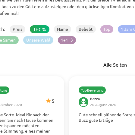
n hoch zu den Göttern aufzusteigen oder den glückseligen Komfort vo
auf einmal!
ch:
Preis
Name
Beliebt
Top
1 Jahr 
THC %
se Samen
Unsere Wahl
1+1=3
Alle Seiten
rtung
Top-Bewertung
Bazza
5
Oktober 2020
20 August 2020
se Sorte. ideal für nach der
Gute schnell blühende Sorte 
Mehr anzeigen
wenn Sie nach Hause kommen
Buzz gute Erträge
 entspannen möchten.
eigen
ge Stimmung. eines meiner