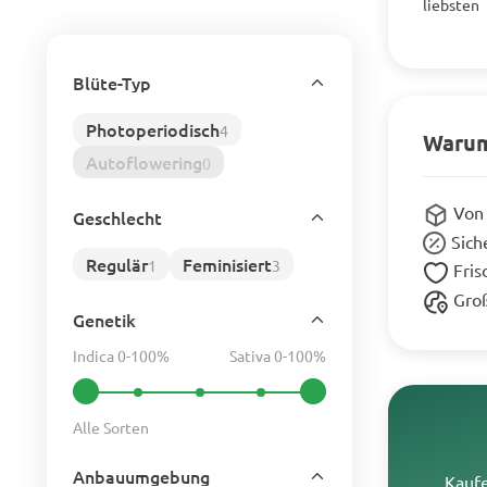
liebsten
Blüte-Typ
Photoperiodisch
4
Warum
Autoflowering
0
Von 
Geschlecht
Sich
Regulär
Feminisiert
1
3
Fris
Gro
Genetik
Indica 0-100%
Sativa 0-100%
Alle Sorten
Anbauumgebung
Kaufe