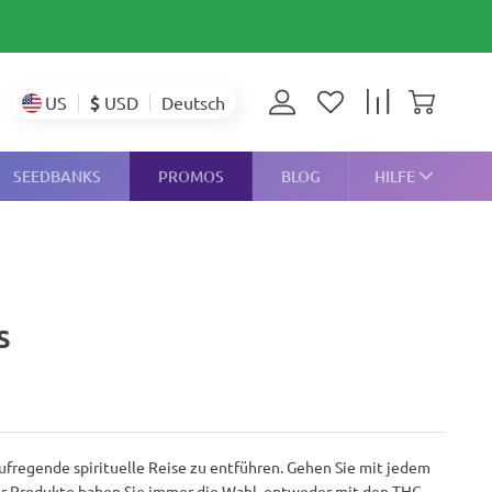
$
USD
US
Deutsch
SEEDBANKS
PROMOS
BLOG
HILFE
s
ufregende spirituelle Reise zu entführen. Gehen Sie mit jedem
ihrer Produkte haben Sie immer die Wahl, entweder mit den THC-