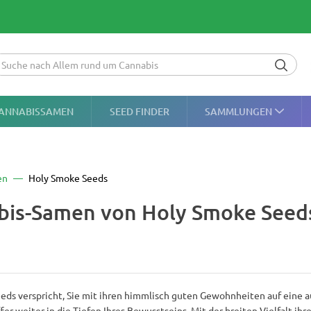
ANNABISSAMEN
SEED FINDER
SAMMLUNGEN
en
Holy Smoke Seeds
bis-Samen von Holy Smoke Seed
eds verspricht, Sie mit ihren himmlisch guten Gewohnheiten auf eine a
fer weiter in die Tiefen Ihres Bewusstseins. Mit der breiten Vielfalt 