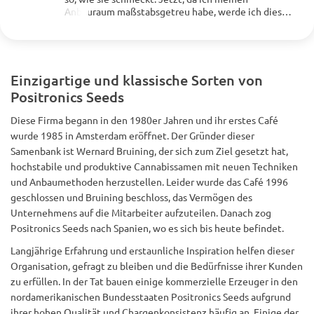
Anbauraum maßstabsgetreu habe, werde ich diese
Sorte noch einmal ausprobieren. Ich empfehle
diese Sorte jedem, der Schmerzen und Angst hat.
🤘👍👊👊👊
Einzigartige und klassische Sorten von
Positronics Seeds
Diese Firma begann in den 1980er Jahren und ihr erstes Café
wurde 1985 in Amsterdam eröffnet. Der Gründer dieser
Samenbank ist Wernard Bruining, der sich zum Ziel gesetzt hat,
hochstabile und produktive Cannabissamen mit neuen Techniken
und Anbaumethoden herzustellen. Leider wurde das Café 1996
geschlossen und Bruining beschloss, das Vermögen des
Unternehmens auf die Mitarbeiter aufzuteilen. Danach zog
Positronics Seeds nach Spanien, wo es sich bis heute befindet.
Langjährige Erfahrung und erstaunliche Inspiration helfen dieser
Organisation, gefragt zu bleiben und die Bedürfnisse ihrer Kunden
zu erfüllen. In der Tat bauen einige kommerzielle Erzeuger in den
nordamerikanischen Bundesstaaten Positronics Seeds aufgrund
ihrer hohen Qualität und Chargenkonsistenz häufig an. Einige der