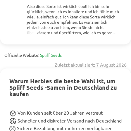
Also diese Sorte ist wirklich cool! Ich bin sehr
glücklich, wenn ich es inhaliere und ich fühle mich
wie, ja, einfach gut. Ich kann diese Sorte wirklich
Mehr anzeigen
jedem von euch empfehlen. Es war ziemlich
einfach, sie zu züchten, wenn Sie sie nicht
überwässern und überfüttern, wie ich es getan
habe, werden Sie sicherlich in 12 Wochen fertig
sein. Der Geschmack ist wirklich rein. Ich mag diese
Zitrusaromen und den Geruch von frischen
Früchten. Und es ist wirklich schwer, Jungs! Damit
Offizielle Website:
Spliff Seeds
habe ich ehrlich gesagt nicht gerechnet :-) Aber ich
bin glücklich überrascht, wie es ausgegangen ist
Zuletzt aktualisiert: 7 August 2026
und möchte mich bei Herbies bedanken! 😍😎
Vielen Dank für BONI!
Warum Herbies die beste Wahl ist, um
Spliff Seeds -Samen in Deutschland zu
kaufen
Von Kunden seit über 20 Jahren vertraut
Schneller und diskreter Versand nach Deutschland
Sichere Bezahlung mit mehreren verfügbaren