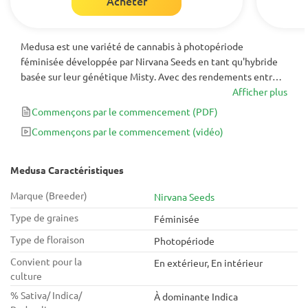
Acheter
Medusa est une variété de cannabis à photopériode
féminisée développée par Nirvana Seeds en tant qu'hybride
basée sur leur génétique Misty. Avec des rendements entre
350-450 gm² après une période de floraison de 10 semaines,
Afficher plus
cette variété est incontournable pour les amateurs de
Commençons par le commencement
(PDF)
cannabis qui cherchent à élargir leurs horizons et à cultiver
Commençons par le commencement
(vidéo)
une variété dont ils n'avaient peut-être même pas entendu
parler auparavant!
Medusa Caractéristiques
Marque (Breeder)
Nirvana Seeds
Type de graines
Féminisée
Type de floraison
Photopériode
Convient pour la
En extérieur, En intérieur
culture
% Sativa/ Indica/
À dominante Indica