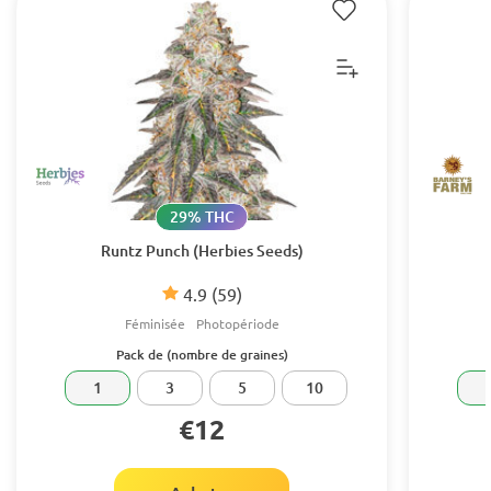
29% THC
Runtz Punch (Herbies Seeds)
4.9
(59)
Féminisée
Photopériode
Pack de (nombre de graines)
1
3
5
10
€12