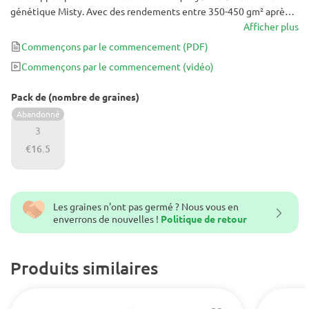
génétique Misty. Avec des rendements entre 350-450 gm² après
une période de floraison de 10 semaines, cette variété est
Afficher plus
incontournable pour les amateurs de cannabis qui cherchent à
Commençons par le commencement
(PDF)
élargir leurs horizons et à cultiver une variété dont ils n'avaient
Commençons par le commencement
(vidéo)
peut-être même pas entendu parler auparavant!
Pack de (nombre de graines)
Abandonné
3
€16.5
Les graines n'ont pas germé ? Nous vous en
enverrons de nouvelles !
Politique de retour
Produits similaires