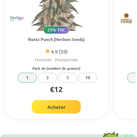
29% THC
Runtz Punch (Herbies Seeds)
4.9
(59)
Féminisée
Photopériode
Pack de (nombre de graines)
1
3
5
10
€12
Acheter