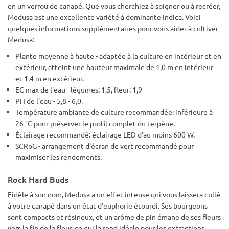
en un verrou de canapé. Que vous cherchiez à soigner ou à recréer,
Medusa est une excellente variété à dominante Indica. Voici
quelques informations supplémentaires pour vous aider à cultiver
Medusa:
Plante moyenne à haute - adaptée à la culture en intérieur et en
extérieur, atteint une hauteur maximale de 1,0 m en intérieur
et 1,4 m en extérieur.
EC max de l'eau - légumes: 1,5, fleur: 1,9
PH de l'eau - 5,8 - 6,0.
Température ambiante de culture recommandée: inférieure à
26 ˚C pour préserver le profil complet du terpène.
Éclairage recommandé: éclairage LED d'au moins 600 W.
SCRoG - arrangement d'écran de vert recommandé pour
maximiser les rendements.
Rock Hard Buds
Fidèle à son nom, Medusa a un effet intense qui vous laissera collé
à votre canapé dans un état d'euphorie étourdi. Ses bourgeons
sont compacts et résineux, et un arôme de pin émane de ses fleurs
vers la fin de la fleur, ce qui la rend idéale pour les extractions.