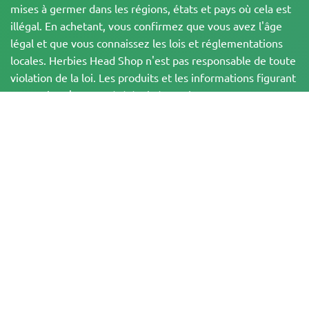
mises à germer dans les régions, états et pays où cela est
illégal. En achetant, vous confirmez que vous avez l'âge
légal et que vous connaissez les lois et réglementations
locales. Herbies Head Shop n'est pas responsable de toute
violation de la loi. Les produits et les informations figurant
sur ce site n'ont pas été évalués par la FDA et ne sont PAS
destinés à diagnostiquer, traiter, guérir ou prévenir une
quelconque maladie. Tous les produits contiennent moins
de 0,3 % de THC lorsque cela est applicable,
conformément aux réglementations fédérales. Veuillez
vous assurer que vous respectez les lois locales, car
Herbies n'offre pas de conseils juridiques et n'assume
aucune responsabilité quant à l'utilisation ou à la culture
du cannabis dans les régions où cela est interdit.
Les paiements effectués sur ce site web peuvent être traités de deux
manières :
— Directement par Pure Atmosphere S.A.M. S.L.
— Par l'intermédiaire de notre prestataire de services de paiement, WORLD