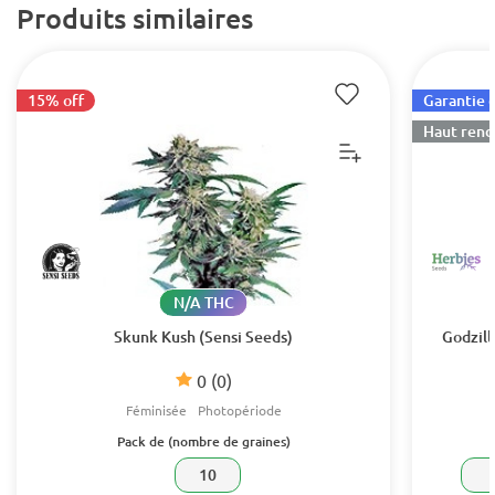
Produits similaires
15% off
Garantie d
Haut ren
N/A THC
Skunk Kush (Sensi Seeds)
Godzill
0
(0)
Féminisée
Photopériode
Pack de (nombre de graines)
10