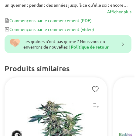
uniquement pendant des années jusqu'à ce qu'elle soit encore
stabilisée et transformée en graines féminisées par Reserva
Afficher plus
Privada. Cet hybride primé est définitivement un incontournable.
Commençons par le commencement
(PDF)
Commençons par le commencement
(vidéo)
Les graines n'ont pas germé ? Nous vous en
enverrons de nouvelles !
Politique de retour
Produits similaires