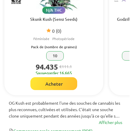
N/A THC
Skunk Kush (Sensi Seeds)
Godzill
0
(0)
Féminisée
Photopériode
Pack de (nombre de graines)
10
94.435
€111.1
Sauvegarder 16.665
Acheter
OG Kush est probablement l'une des souches de cannabis les
plus reconnues, cultivées et utilisées. C'était une souche
clone uniquement pendant des années jusqu'à ce qu'elle soit
encore stabilisée et transformée en graines féminisées par
Afficher plus
Reserva Privada. Cet hybride primé est définitivement un
Commençons par le commencement
(PDF)