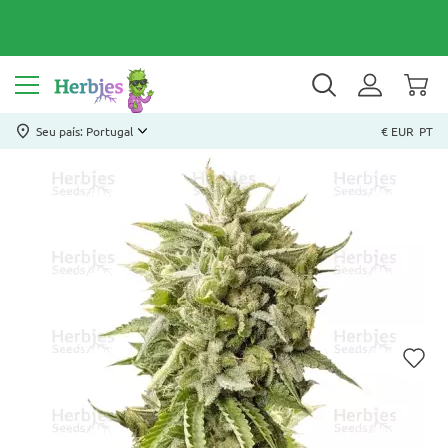
Seu país: Portugal
€ EUR
PT