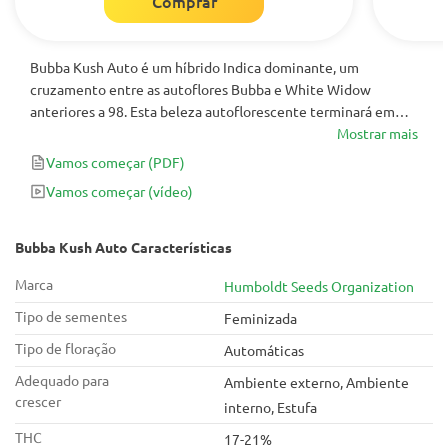
Comprar
Bubba Kush Auto é um híbrido Indica dominante, um
cruzamento entre as autoflores Bubba e White Widow
anteriores a 98. Esta beleza autoflorescente terminará em
apenas 9 a 10 semanas após a germinação e retornará tanto
Mostrar mais
em potência quanto em sabor com a maioria das cepas
Vamos começar
(PDF)
regulares de fotoperíodo.
Vamos começar
(vídeo)
Bubba Kush Auto Características
Marca
Humboldt Seeds Organization
Tipo de sementes
Feminizada
Tipo de floração
Automáticas
Adequado para
Ambiente externo, Ambiente
crescer
interno, Estufa
THC
17-21%