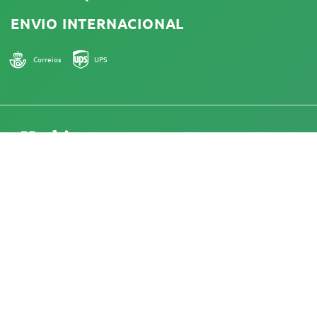
ENVIO INTERNACIONAL
Correios
UPS
18+
Portugal
Na Herbies Head Shop, são vendidas sementes de
cannabis como souvenirs, as quais não devem ser
germinadas onde sejam ilegais. Ao comprá-las, você
confirma que tem a idade legal para isso e está ciente das