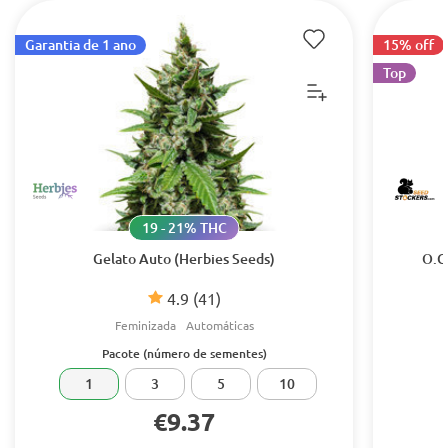
Garantia de 1 ano
15% off
Top
19 - 21% THC
Gelato Auto (Herbies Seeds)
O.G
4.9
(41)
Feminizada
Automáticas
Pacote (número de sementes)
1
3
5
10
€9.37