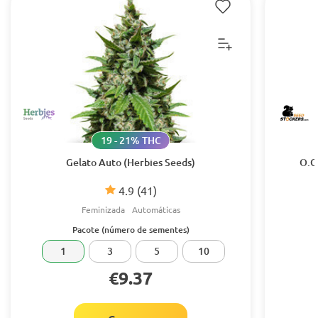
19 - 21% THC
Gelato Auto (Herbies Seeds)
O.G
4.9
(41)
Feminizada
Automáticas
Pacote (número de sementes)
1
3
5
10
€9.37