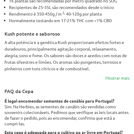
16 plantas são recomendadas por metro quadrado no SOG
Recipientes de 25-35L são recomendados desde o início
2,
Rendimento é 350-450g / m
40-120g por planta
Normalmente testando em 17-21% THC com <1% CBD
Kush potente e saboroso
A alta potência e a genética Kush proporcionam efeitos fortes e
duradouros, principalmente agitação corporal, relaxamento,
alegria, sono e fome. Os sabores são doces e azedos com notas de
frutas silvestres e limões. Os aromas são pungentes, terrosos e
pinheiros com tons cítricos e de combustível.
Mostrar mais
FAQ da Cepa
É legal encomendar sementes de canábis para Portugal?
Sim. Na Herbies, as sementes de canábis são vendidas como
souvenirs colecionáveis. Pedimos que verifique as leis locais antes
de fazer o pedido, pois ao encomendar, confirma que está a
cumpri-las.
Esta cepa é adequada para o cultivo ao ar livre em Portugal?