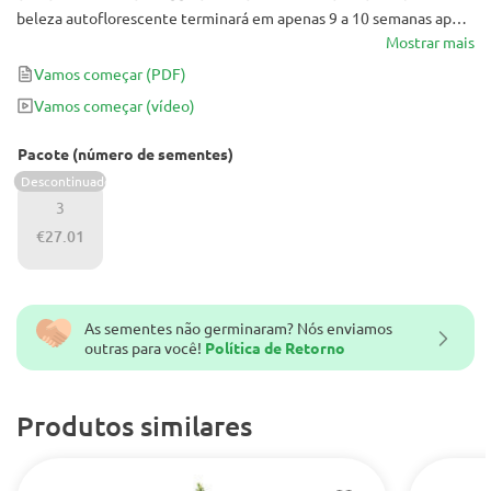
beleza autoflorescente terminará em apenas 9 a 10 semanas após
a germinação e retornará tanto em potência quanto em sabor com
Mostrar mais
a maioria das cepas regulares de fotoperíodo.
Vamos começar
(PDF)
Vamos começar
(vídeo)
Pacote (número de sementes)
Descontinuado
3
€27.01
As sementes não germinaram? Nós enviamos
outras para você!
Política de Retorno
Produtos similares