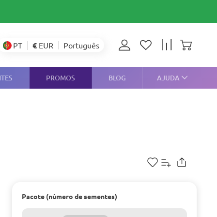
€
EUR
PT
Português
NTES
PROMOS
BLOG
AJUDA
Pacote (número de sementes)