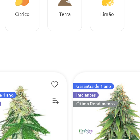
Cítrico
Terra
Limão
Garantia de 1 ano
e 1 ano
Iniciantes
Ótimo Rendimento