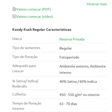
Mostrar mais
ótimo sabor do OG Kush e cruzamos com o clássico
Vamos começar
(PDF)
Cali. Linhagem Train Wreck - conhecida por seus bons
rendimentos comerciais, geada e aromas de limão.
Vamos começar
(vídeo)
Kandy Kush Regular Características
Marca
Reserva Privada
Tipo de sementes
Regular
Tipo de floração
Fotoperíodo
Adequado para
Ambiente externo, Ambiente
crescer
interno
% Sativa/ Indica/
40% Sativa / 60% Indica
Ruderalis
Colheita
450 - 550 g/m² no interior
Tempo de floração
63 - 70 dias
interior