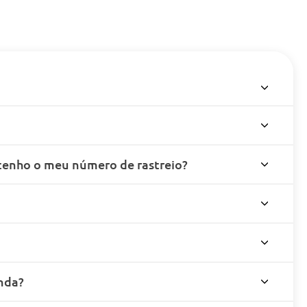
enho o meu número de rastreio?
nda?