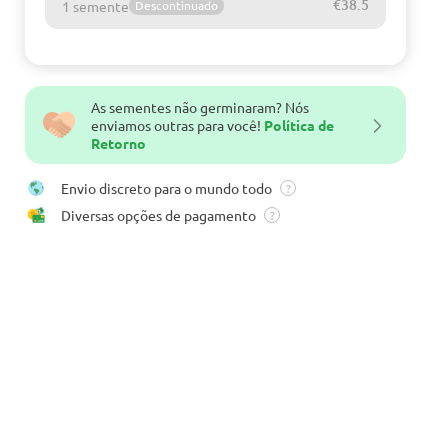
€38.5
1 semente
Descontinuado
As sementes não germinaram? Nós
enviamos outras para você!
Política de
Retorno
Envio discreto para o mundo todo
?
Diversas opções de pagamento
?