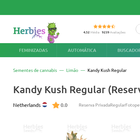
4.52
Média
9239
Avaliações
FEMINIZADAS
AUTOMÁTICA
BUSCADOR
Sementes de cannabis
Limão
Kandy Kush Regular
Kandy Kush Regular (Reserv
Netherlands
0.0
Reserva Privada
Regular
Fotope