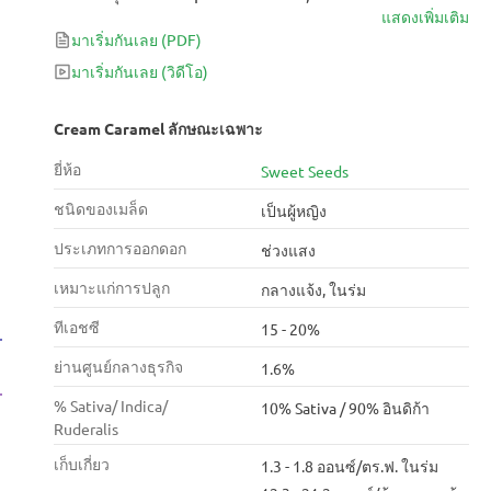
แสดงเพิ่มเติม
Blue Black พันธุ์สตรีนี้เป็นสัตว์ประหลาดที่ได้รับรางวัล
มาเริ่มกันเลย
(PDF)
และให้ผลผลิตมากมายถึง 550 กรัม/ตร.ม. ในที่ร่ม -
350-600 กรัม/ต้น/ต้น ที่กลางแจ้ง ค้นพบด้วยตัวคุณเอง
มาเริ่มกันเลย
(วิดีโอ)
ว่าเหตุใดเอฟเฟกต์อันทรงพลังและกลิ่นที่น่าพึงพอใจของ
เธอจึงทำให้กรรมการต้องตกตะลึง
Cream Caramel ลักษณะเฉพาะ
ยี่ห้อ
Sweet Seeds
ชนิดของเมล็ด
เป็นผู้หญิง
ประเภทการออกดอก
ช่วงแสง
เหมาะแก่การปลูก
กลางแจ้ง, ในร่ม
ทีเอชซี
15 - 20%
ย่านศูนย์กลางธุรกิจ
1.6%
% Sativa/ Indica/
10% Sativa / 90% อินดิก้า
Ruderalis
เก็บเกี่ยว
1.3 - 1.8 ออนซ์/ตร.ฟ. ในร่ม