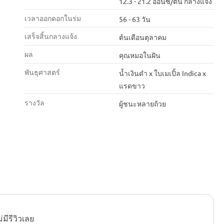
12.3 - 21.2 ออนซ์/ต้น กลางแจ้ง
เวลาออกดอกในร่ม
56 - 63 วัน
เสร็จสิ้นกลางแจ้ง
ต้นเดือนตุลาคม
ผล
คุณหมอในฝัน
พันธุศาสตร์
น้ำเงินดำ x ใบเมเปิ้ล Indica x
แรดขาว
รางวัล
ผู้ชนะหลายถ้วย
ม่มีรีวิวเลย