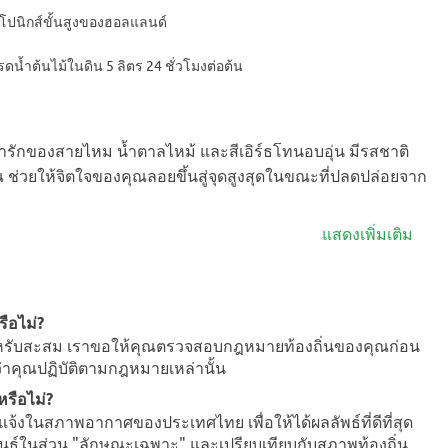
ปนิกส์ขั้นสูงของฮอลแลนด์
อรดน้ำต้นไม้ในดิน 5 ลิตร 24 ชั่วโมงต่อต้น
่ารักของสายไหม น้ำตาลไหม้ และสีเอิร์ธโทนอบอุ่น มีรสชาติ
ช่วยให้จิตใจของคุณลอยขึ้นสู่จุดสูงสุดในขณะที่ปลดปล่อยจาก
แสดงเพิ่มเติม
ือไม่?
ึกสำหรับสะสม เราขอให้คุณตรวจสอบกฎหมายท้องถิ่นของคุณก่อน
นว่าคุณปฏิบัติตามกฎหมายเหล่านั้น
รือไม่?
จ้งในสภาพอากาศของประเทศไทย เพื่อให้ได้ผลลัพธ์ที่ดีที่สุด
์ในส่วน "ลักษณะเฉพาะ" และเปรียบเทียบกับสภาพท้องถิ่น