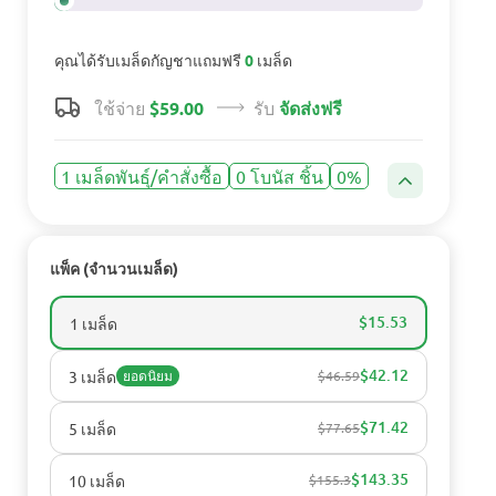
คุณได้รับเมล็ดกัญชาแถมฟรี
0
เมล็ด
ใช้จ่าย
$59.00
รับ
จัดส่งฟรี
1 เมล็ดพันธุ์/คำสั่งซื้อ
0 โบนัส ชิ้น
0%
แพ็ค (จำนวนเมล็ด)
$15.53
1 เมล็ด
$42.12
3 เมล็ด
ยอดนิยม
$46.59
$71.42
5 เมล็ด
$77.65
$143.35
10 เมล็ด
$155.3