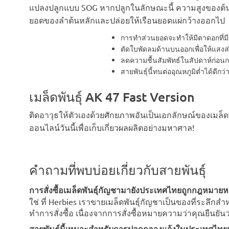
แปลงปลูกแบบ SOG หากปลูกในลักษณะนี้ ความสูงของต้นไม้
ยอดของลำต้นหลักและปล่อยให้เรือนยอดแผ่กว้างออกไป
การทำส่วนยอดจะทำให้มีตาดอกที่มี
ตัดใบพัดลมด้านบนออกเพื่อให้แสงส่อ
ลดความชื้นสัมพัทธ์ในสัปดาห์ก่อนกา
สายพันธุ์นี้ทนต่ออุณหภูมิต่ำได้ดีก
เมล็ดพันธุ์ AK 47 Fast Version
ติดอาวุธให้ตัวเองด้วยศักยภาพอันเป็นเอกลักษณ์ของเมล็ดพั
ออนไลน์วันนี้เพื่อเก็บเกี่ยวผลผลิตอย่างมหาศาล!
คำถามที่พบบ่อยเกี่ยวกับสายพันธุ์
การสั่งซื้อเมล็ดพันธุ์กัญชามายังประเทศไทยถูกกฎหมายหร
ใช่ ที่ Herbies เราขายเมล็ดพันธุ์กัญชาเป็นของที่ระล
ทำการสั่งซื้อ เนื่องจากการสั่งซื้อหมายความว่าคุณยืนยั
สายพันธุ์นี้เหมาะสำหรับการปลูกกลางแจ้งในประเทศไทยห