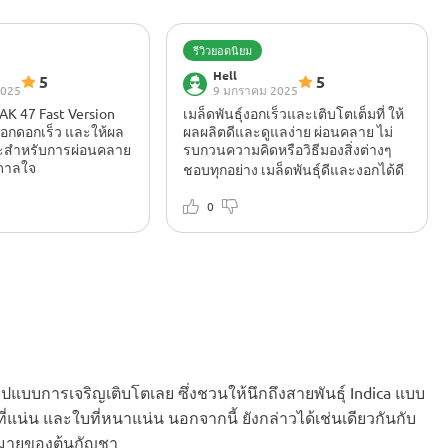
รีวิวยอดนิยม
Hell
5
5
2025
9 มกราคม 2025
น AK 47 Fast Version
เมล็ดพันธุ์งอกเร็วและเติบโตเต็มที่ ให้
 ออกดอกเร็ว และให้ผล
ผลผลิตดีและดูแลง่าย ผ่อนคลาย ไม่
มาะสำหรับการผ่อนคลาย
รบกวนความคิดหรือวิธีมองสิ่งต่างๆ
นดาลใจ
ชอบทุกอย่าง เมล็ดพันธุ์ดีและงอกได้ดี
ต้นไม้มีขนาดเล็กจึงเหมาะสำหรับปลูก
ในกล่องเล็กๆ พวกมันไม่แน่นเกินไป ดู
0
เหมือนสายพันธุ์ sativa มากกว่า การ
ตัดยอดก็ใช้ได้ดี ช่อดอกโอเค ความ
เข้มข้นอยู่ที่ระดับปานกลางถึงสูง
รสชาติและกลิ่นก็ปกติ เหมือนดิน ไม้
คล้ายเชื้อเพลิงเล็กน้อยและเปรี้ยวเล็ก
น้อย รสชาติเข้มข้นขึ้นสำหรับร่างกาย
ผ่อนคลายอย่างแท้จริงแต่ทำให้จิตใจ
แจ่มใส ไม่ทำเป็นโง่เขลา แค่สงบและ
มีพลังดี
ูปแบบการเจริญเติบโตเลย ซึ่งชวนให้นึกถึงสายพันธุ์ Indica แบบ
ที่แน่น และใบที่หนาแน่น นอกจากนี้ ยังกล่าวได้เช่นเดียวกันกับ
กมายของต้นกัญชา