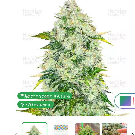
อัตราการงอก 99.13%
THC
24%
770 ยอดขาย