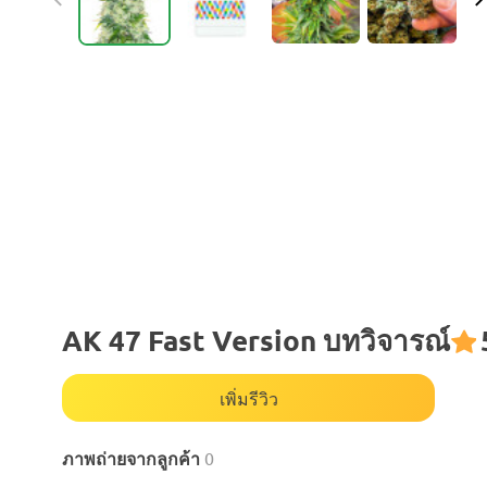
AK 47 Fast Version บทวิจารณ์
เพิ่มรีวิว
ภาพถ่ายจากลูกค้า
0