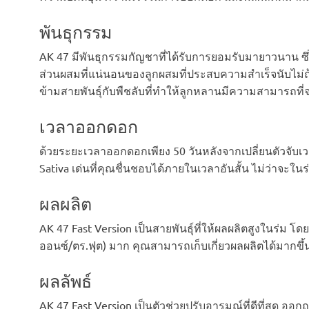
พันธุกรรม
AK 47 มีพันธุกรรมกัญชาที่ได้รับการยอมรับมายาวนาน ซึ
ส่วนผสมที่แน่นอนของลูกผสมที่ประสบความสำเร็จนับไม่ถ้
ข้ามสายพันธุ์กับพืชลับที่ทำให้ลูกหลานมีความสามารถที่
เวลาออกดอก
ด้วยระยะเวลาออกดอกเพียง 50 วันหลังจากเปลี่ยนตัวจับเวล
Sativa เด่นที่คุณชื่นชอบได้ภายในเวลาอันสั้น ไม่ว่าจะใน
ผลผลิต
AK 47 Fast Version เป็นสายพันธุ์ที่ให้ผลผลิตสูงในร่ม โด
ออนซ์/ตร.ฟุต) มาก คุณสามารถเก็บเกี่ยวผลผลิตได้มากขึ้น
ผลลัพธ์
AK 47 Fast Version เป็นตัวช่วยปรับอารมณ์ที่ดีที่สุด ออ