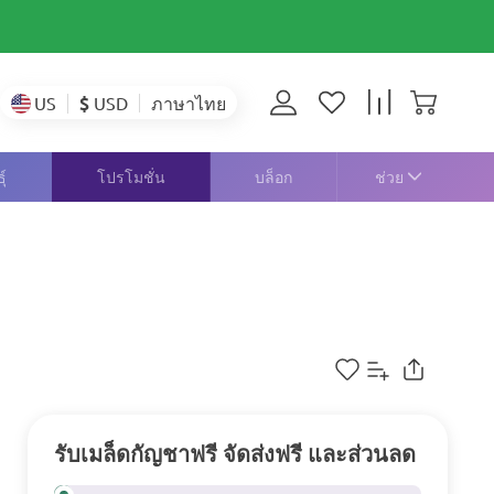
$
USD
US
ภาษาไทย
์
โปรโมชั่น
บล็อก
ช่วย
รับเมล็ดกัญชาฟรี จัดส่งฟรี และส่วนลด