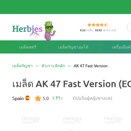
4.52
เฉลี่ย
9242
บทวิจารณ์
เมล็ดสตรี
เมล็ดกัญชาออโต้
เครื่องมือ
เมล็ดกัญชา
หัวเราะคิกคัก
AK 47 Fast Version
เมล็ด AK 47 Fast Version (E
Spain
5.0
5 รีวิว
EGS
เป็นผู้หญิง
ช่วงแสง