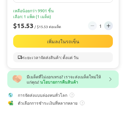
เหลือน้อยกว่า 9901 ชิ้น
เลือก: 1 แพ็ค (1 เมล็ด)
$15.53
/ $15.53 ต่อเมล็ด
เพิ่มลงในรถเข็น
ระยะเวลาจัดส่งสินค้า: ตั้งแต่ วัน
มีเมล็ดที่ไม่งอกเหรอ? เราจะส่งเมล็ดใหม่ให้
แก่คุณ!
นโยบายการคืนสินค้า
การจัดส่งแบบล่องหนทั่วโลก
?
ตัวเลือกการชำระเงินที่หลากหลาย
?