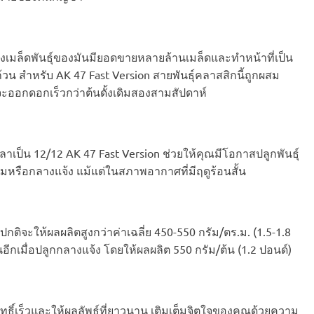
่งเมล็ดพันธุ์ของมันมียอดขายหลายล้านเมล็ดและทำหน้าที่เป็น
วน สำหรับ AK 47 Fast Version สายพันธุ์คลาสสิกนี้ถูกผสม
จะออกดอกเร็วกว่าต้นดั้งเดิมสองสามสัปดาห์
าเป็น 12/12 AK 47 Fast Version ช่วยให้คุณมีโอกาสปลูกพันธุ์
ร่มหรือกลางแจ้ง แม้แต่ในสภาพอากาศที่มีฤดูร้อนสั้น
ยปกติจะให้ผลผลิตสูงกว่าค่าเฉลี่ย 450-550 กรัม/ตร.ม. (1.5-1.8
อีกเมื่อปลูกกลางแจ้ง โดยให้ผลผลิต 550 กรัม/ต้น (1.2 ปอนด์)
กฤทธิ์เร็วและให้ผลลัพธ์ที่ยาวนาน เติมเต็มจิตใจของคุณด้วยความ