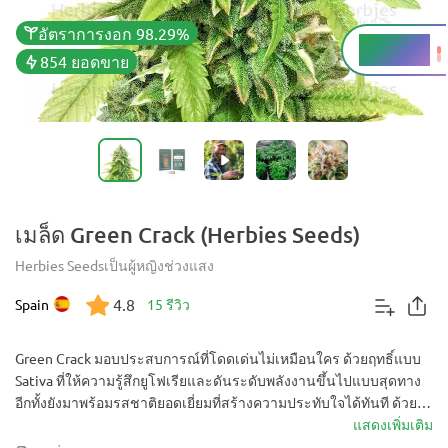
อัตราการงอก 98.29%
THC
20 - 25%
854 ยอดขาย
เมล็ด Green Crack (Herbies Seeds)
Herbies Seeds
เป็นผู้หญิง
ช่วงแสง
4.8
Spain
15 รีวิว
Green Crack มอบประสบการณ์ที่โดดเด่นไม่เหมือนใคร ด้วยฤทธิ์แบบ
Sativa ที่ให้ความรู้สึกยูโฟเรียและดันระดับพลังงานขึ้นไปแบบสุดทาง
อีกทั้งยังมาพร้อมรสชาติยอดเยี่ยมที่สร้างความประทับใจได้ทันที ด้วย
THC สูงสุดถึง 25% แค่สูบควันกลิ่นซิตรัสเพียงหนึ่งคำ ก็เข้าใจได้ไม่ยาก
แสดงเพิ่มเติม
ว่าทำไม Green Crack ถึงคุ้มค่ากับการปลูก