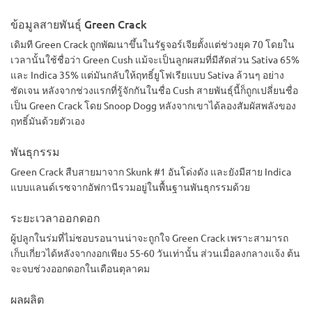
ข้อมูลสายพันธุ์ Green Crack
เดิมที Green Crack ถูกพัฒนาขึ้นในรัฐจอร์เจียตั้งแต่ช่วงยุค 70 โดยใน
เวลานั้นใช้ชื่อว่า Green Cush แม้จะเป็นลูกผสมที่มีสัดส่วน Sativa 65%
และ Indica 35% แต่มันกลับให้ฤทธิ์ยูโฟเรียแบบ Sativa ล้วนๆ อย่าง
ชัดเจน หลังจากช่วงแรกที่รู้จักกันในชื่อ Cush สายพันธุ์นี้ก็ถูกเปลี่ยนชื่อ
เป็น Green Crack โดย Snoop Dogg หลังจากเขาได้ลองสัมผัสพลังของ
ฤทธิ์มันด้วยตัวเอง
พันธุกรรม
Green Crack สืบสายมาจาก Skunk #1 อันโด่งดัง และยังมีสาย Indica
แบบแลนด์เรซจากอัฟกานีรวมอยู่ในพื้นฐานพันธุกรรมด้วย
ระยะเวลาออกดอก
ผู้ปลูกในร่มที่ไม่ชอบรอนานน่าจะถูกใจ Green Crack เพราะสามารถ
เก็บเกี่ยวได้หลังจากงอกเพียง 55-60 วันเท่านั้น ส่วนเมื่อลงกลางแจ้ง ต้น
จะจบช่วงออกดอกในเดือนตุลาคม
ผลผลิต