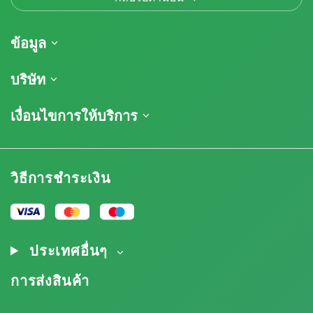
ข้อมูล
การจัดส่งสินค้า
บริษัท
ติดตามคำสั่งซื้อของฉัน
เกี่ยวกับเรา
เงื่อนไขการให้บริการ
นโยบายการคืนสินค้า
ติดต่อ
รายการราคา
ข้อกำหนดและเงื่อนไข
บทวิจารณ์
โปรโมชั่น
การปฏิเสธความรับผิดโดยข้อจำกัดความรับผิดชอบ
โปรแกรมพันธมิตรกัญชา
วิธีการชำระเงิน
นโยบายความเป็นส่วนตัว
Our authors
นโยบายการใช้คุกกี้
แผนผังเว็บไซต์
ประกาศทางกฎหมาย
ประเทศอื่นๆ
การส่งสินค้า