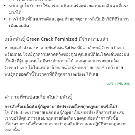
หากปลูกในร่ม การใช้คาร์บอนฟิลเตอร์จะช่วยควบคุมกลิ่นฉุนที่แรง
มากได้
การใช้ดินที่มีสุขภาพดีและอุดมด้วยธาตุอาหารก็เป็นอีกวิธีที่ดีในการ
เพิ่มผลผลิต
เมล็ดพันธุ์ Green Crack Feminized มีจำหน่ายแล้ว
หากคุณกำลังมองหาสายพันธุ์เด่น Sativa ที่มีเอกลักษณ์ Green Crack
พร้อมตอบโจทย์ทุกความคาดหวังของคุณ คุณสมบัติอันโดดเด่นของมัน
เป็นสิ่งที่ผู้ปลูกแทบไม่มีทางต้านทานได้ และคุณสามารถหาเมล็ด
Green Crack ได้ในแคตตาล็อกออนไลน์ของเรา อย่ารอช้า คว้าสาย
พันธุ์สุดยอดตัวนี้ในราคาที่ดีที่สุดจาก Herbies ได้เลย
แสดงเพิ่มเติม
คำถามที่พบบ่อยเกี่ยวกับสายพันธุ์
การสั่งซื้อเมล็ดพันธุ์กัญชามายังประเทศไทยถูกกฎหมายหรือไม่?
ใช่ ที่ Herbies เราขายเมล็ดพันธุ์กัญชาเป็นของที่ระลึกสำหรับสะสม
เราขอให้คุณตรวจสอบกฎหมายท้องถิ่นของคุณก่อนทำการสั่งซื้อ
เนื่องจากการสั่งซื้อหมายความว่าคุณยืนยันว่าคุณปฏิบัติตามกฎหมาย
เหล่านั้น