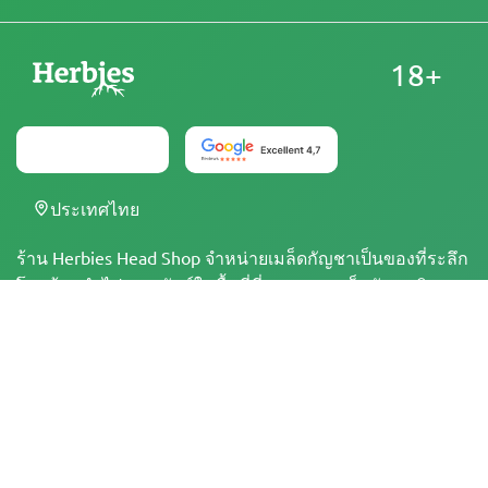
18+
ประเทศไทย
ร้าน Herbies Head Shop จำหน่ายเมล็ดกัญชาเป็นของที่ระลึก
โดยห้ามนำไปเพาะพันธุ์ในพื้นที่ที่การเพาะเมล็ดกัญชาผิด
กฎหมาย ทุกครั้งที่สั่งซื้อ คุณยืนยันว่าคุณมีอายุถึงเกณฑ์ที่
กฎหมายกำหนดและมีความเข้าใจเกี่ยวกับข้อกฎหมายและ
ข้อบังคับในท้องถิ่นของคุณอย่างถูกต้อง ร้าน Herbies Head
Shop ไม่มีส่วนรับผิดชอบต่อการละเมิดกฎหมายใดๆ
ผลิตภัณฑ์และข้อมูลในเว็บไซต์นี้ยังไม่ได้รับการประเมินโดย
FDA และไม่ได้มีวัตถุประสงค์เพื่อวินิจฉัย บำบัด รักษา หรือ
ป้องกันโรคใดๆ ผลิตภัณฑ์ทั้งหมดมี THC น้อยกว่า 0.3% เมื่อ