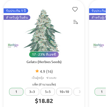
รับประกัน 1 ปี
รับประกัน 
สำหรับผู้เริ่มต้น
สำหรับผู้เริ
17 - 23% ทีเอชซี
Gelato (Herbies Seeds)
4.9
(16)
เป็นผู้หญิง
ช่วงแสง
แพ็ค (จำนวนเมล็ด)
1
3+3
5+5
10+10
30
50
1
$18.82