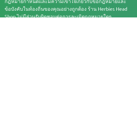
กฎหมายกำหนดและมีความเข้าใจเกี่ยวกับข้อกฎหมายและ
ข้อบังคับในท้องถิ่นของคุณอย่างถูกต้อง ร้าน Herbies Head
Shop ไม่มีส่วนรับผิดชอบต่อการละเมิดกฎหมายใดๆ
ผลิตภัณฑ์และข้อมูลในเว็บไซต์นี้ยังไม่ได้รับการประเมินโดย
FDA และไม่ได้มีวัตถุประสงค์เพื่อวินิจฉัย บำบัด รักษา หรือ
ป้องกันโรคใดๆ ผลิตภัณฑ์ทั้งหมดมี THC น้อยกว่า 0.3% เมื่อ
เกี่ยวข้อง ตามข้อกำหนดของกฎหมายของรัฐบาลกลาง โปรด
ตรวจสอบให้แน่ใจว่า คุณได้ปฏิบัติตามกฎหมายในท้องถิ่น
ของคุณ เนื่องจาก Herbies ไม่ได้ให้คำแนะนำทางกฎหมาย
และไม่มีส่วนรับผิดชอบต่อการใช้หรือการเพาะปลูกกัญชาใน
พื้นที่ที่กัญชาผิดกฎหมาย
การชำระเงินบนเว็บไซต์นี้จะดำเนินการโดย 2 ช่องทาง ดังนี้
— ชำระโดยตรงกับ Pure Atmosphere S.A.M. S.L. หรือชำระผ่านผู้ให้บริการชำระ
เงิน ชื่อ
— WORLD SPACE LINK SL ซึ่งมีสำนักงานตั้งอยู่ที่ Calle El Pilar, 17, 03005
Alicante ประเทศสเปน หมายเลขประจำตัวผู้เสียภาษี B56571102 สำหรับธุรกรรม
บางรายการ
ลิขสิทธิ์ © 2007-2026