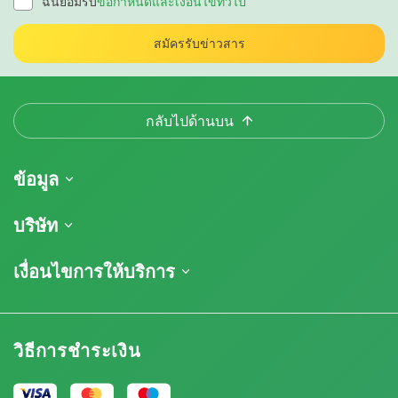
ฉันยอมรับ
ข้อกำหนดและเงื่อนไขทั่วไป
สมัครรับข่าวสาร
กลับไปด้านบน
ข้อมูล
การจัดส่งสินค้า
บริษัท
ติดตามคำสั่งซื้อของฉัน
เกี่ยวกับเรา
เงื่อนไขการให้บริการ
นโยบายการคืนสินค้า
ติดต่อ
รายการราคา
ข้อกำหนดและเงื่อนไข
บทวิจารณ์
โปรโมชั่น
การปฏิเสธความรับผิดโดยข้อจำกัดความรับผิดชอบ
โปรแกรมพันธมิตรกัญชา
วิธีการชำระเงิน
นโยบายความเป็นส่วนตัว
Our authors
นโยบายการใช้คุกกี้
แผนผังเว็บไซต์