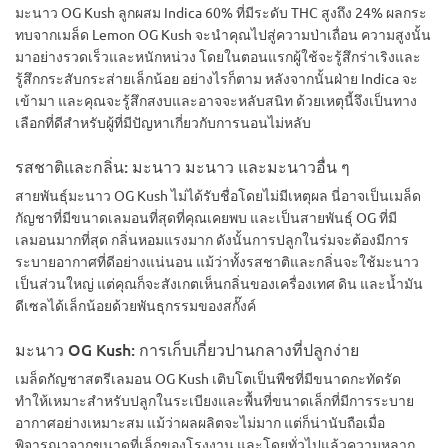
มะนาว OG Kush ลูกผสม Indica 60% ที่มีระดับ THC สูงถึง 24% ผลกระ
ทบจากเมล็ด Lemon OG Kush จะนำคุณไปสู่ความป่าเถื่อน ความสูงนั้น
มาอย่างรวดเร็วและหนักหน่วง โดยในตอนแรกผู้ใช้จะรู้สึกร่าเริงและ
รู้สึกกระสับกระส่ายเล็กน้อย อย่างไรก็ตาม หลังจากนั้นฝ่าย Indica จะ
เข้ามา และคุณจะรู้สึกสงบและอาจจะหลับสนิท ด้วยเหตุนี้จึงเป็นทาง
เลือกที่ดีสำหรับผู้ที่มีปัญหาเกี่ยวกับการนอนไม่หลับ
รสชาติและกลิ่น: มะนาว มะนาว และมะนาวอื่น ๆ
สายพันธุ์มะนาว OG Kush ไม่ได้รับชื่อโดยไม่มีเหตุผล นี่อาจเป็นเมล็ด
กัญชาที่มีขนาดเลมอนที่สุดที่คุณเคยพบ และเป็นสายพันธุ์ OG ที่มี
เลมอนมากที่สุด กลิ่นหอมแรงมาก ดังนั้นการปลูกในร่มจะต้องมีการ
ระบายอากาศที่ดีอย่างแน่นอน แม้ว่าทั้งรสชาติและกลิ่นจะใช้มะนาว
เป็นส่วนใหญ่ แต่คุณก็จะสังเกตเห็นกลิ่นของเครื่องเทศ ดิน และน้ำมัน
ดีเซลได้เล็กน้อยด้วยพันธุกรรมของสกั๊งค์
มะนาว OG Kush: การเก็บเกี่ยวปานกลางที่ปลูกง่าย
เมล็ดกัญชาสตรีเลมอน OG Kush เติบโตเป็นพืชที่มีขนาดกะทัดรัด
ทำให้เหมาะสำหรับปลูกในระเบียงและพื้นที่ขนาดเล็กที่มีการระบาย
อากาศอย่างเหมาะสม แม้ว่าผลผลิตจะไม่มาก แต่ก็น่านับถือเมื่อ
พิจารณาจากขนาดที่เล็กของโรงงาน และโดยทั่วไปแล้วความหลาก