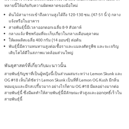
หลายนี้ให้อภัยกับความผิดพลาดของมือใหม่
ต้นไม้สามารถเข้าถึงความสูงได้ถึง 120-130 ซม. (47-51 นิ้ว) กลาง
แจ้งหรือในอาคาร
สายพันธุ์นี้มีเวลาออกดอกเฉลี่ย 8-9 สัปดาห์
กลางแจ้ง พืชพร้อมที่จะเก็บเกี่ยวในกลางเดือนตุลาคม
ให้ผลผลิตเฉลี่ย 400 กรัม (14 ออนซ์) ต่อต้น
พันธุ์นี้มีความทนทานสูงต่อเชื้อราและแมลงศัตรูพืช และจะเจริญ
เติบโตได้ดีในสภาพแวดล้อมส่วนใหญ่
พันธุศาสตร์ที่เกี่ยวกับมะนาวนั้น
สายพันธุ์กัญชาที่เป็นผู้หญิงนี้เป็นส่วนผสมระหว่าง Lemon Skunk และ
OG #18 เห็นได้ชัดว่า Lemon Skunk เป็นที่ที่ Lemon OG Kush มีกลิ่น
หอมฉุนและมีรสเปรี้ยวมาก อย่างไรก็ตาม OG #18 มีผลอย่างมากต่อ
สายพันธุ์นี้ ซึ่งมีผลทำให้สายพันธุ์นี้มีลักษณะหัวสูงและออกฤทธิ์เร็วใน
สายพันธุ์นี้