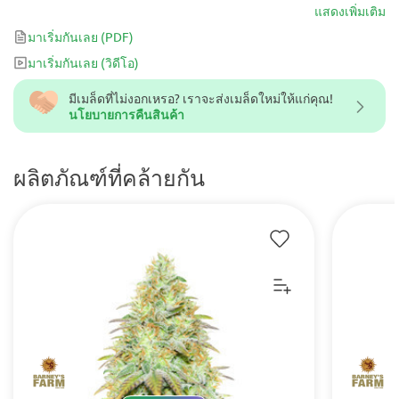
ผลผลิตที่สูงกว่าค่าเฉลี่ยเล็กน้อย แต่สายพันธุ์นี้มีศักยภาพที่สูงมากและ
แสดงเพิ่มเติม
รสชาติที่โดดเด่น ทำให้คุณยังเป็นสายพันธุ์ที่คุณควรเก็บไว้ในคอลเลก
มาเริ่มกันเลย
(PDF)
ชันของคุณ Lemon OG Kush เป็นสายพันธุ์กัญชาที่ออกฤทธิ์เร็วและ
มาเริ่มกันเลย
(วิดีโอ)
รุนแรง เป็นตัวเลือกที่ยอดเยี่ยมสำหรับการออกรอบดึก
มีเมล็ดที่ไม่งอกเหรอ? เราจะส่งเมล็ดใหม่ให้แก่คุณ!
นโยบายการคืนสินค้า
ผลิตภัณฑ์ที่คล้ายกัน