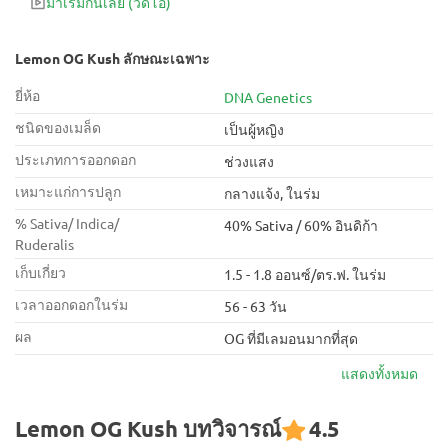
มาเริ่มกันเลย
(วิดีโอ)
พันธุ์กัญชาที่ออกฤทธิ์เร็วและรุนแรง เป็นตัวเลือกที่ยอดเยี่ยม
สำหรับการออกรอบดึก
Lemon OG Kush ลักษณะเฉพาะ
ยี่ห้อ
DNA Genetics
ชนิดของเมล็ด
เป็นผู้หญิง
ประเภทการออกดอก
ช่วงแสง
เหมาะแก่การปลูก
กลางแจ้ง, ในร่ม
% Sativa/ Indica/
40% Sativa / 60% อินดิก้า
Ruderalis
เก็บเกี่ยว
1.5 - 1.8 ออนซ์/ตร.ฟ. ในร่ม
เวลาออกดอกในร่ม
56 - 63 วัน
ผล
OG ที่มีเลมอนมากที่สุด
แสดงทั้งหมด
Lemon OG Kush บทวิจารณ์
4.5