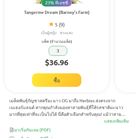
23% ทีเอชซี
Tangerine Dream (Barney's Farm)
5
(9)
เป็นผู้หญิง
ช่วงแสง
แพ็ค (จำนวนเมล็ด)
3
$36.96
ซื้อ
เมล็ดพันธุ์กัญชาสตรีมะนาว OG มาถึง Herbies ส่งตรงจาก
เนเธอร์แลนด์ หากคุณกำลังมองหาสายพันธุ์ที่ให้รสชาติมะนาว
มากที่สุดเท่าที่จะเป็นไปได้ นี่คือตัวเลือกสำหรับคุณ! แม้ว่าสาย
พันธุ์นี้จะให้ผลผลิตที่สูงกว่าค่าเฉลี่ยเล็กน้อย แต่สายพันธุ์นี้มี
แสดงเพิ่มเติม
ศักยภาพที่สูงมากและรสชาติที่โดดเด่น ทำให้คุณยังเป็นสายพันธุ์
มาเริ่มกันเลย
(PDF)
ที่คุณควรเก็บไว้ในคอลเลกชันของคุณ Lemon OG Kush เป็นสาย