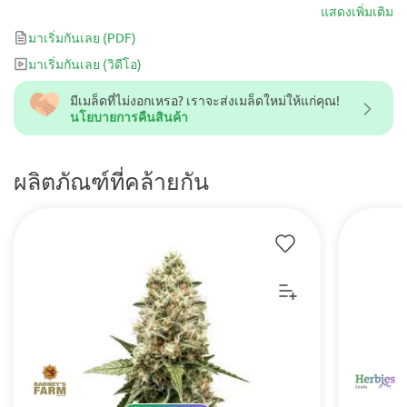
ข้างสูง และรสชาติที่อร่อยของผลไม้ Marmalate นั้นเกี่ยวกับการผ่อน
แสดงเพิ่มเติม
คลายและเป็นทางเลือกที่ดีหากคุณทำงานมาทั้งวันและต้องการนั่งพัก
มาเริ่มกันเลย
(PDF)
ผ่อน
มาเริ่มกันเลย
(วิดีโอ)
มีเมล็ดที่ไม่งอกเหรอ? เราจะส่งเมล็ดใหม่ให้แก่คุณ!
นโยบายการคืนสินค้า
ผลิตภัณฑ์ที่คล้ายกัน