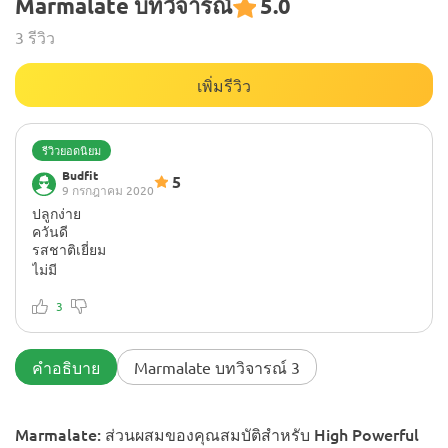
Marmalate บทวิจารณ์
5.0
3 รีวิว
เพิ่มรีวิว
รีวิวยอดนิยม
Budfit
5
9 กรกฎาคม 2020
ปลูกง่าย
ควันดี
รสชาติเยี่ยม
ไม่มี
ง่ายต่อการเติบโต ฉันมีตาที่อร่อยสุด ๆ เติบโตขนาดกลางถึงสูง
(ประมาณ 75-80 ซม.) - ยอดด้านยาวพร้อมตาขนาดพอเหมาะ
3
ควันพุ่ง! น่าลอง
รสชาติเหมือนผลไม้ Marmalate! ขอแนะนำสายพันธุ์นี้ให้กับทุก
คน ขอบคุณเฮอร์บี
คำอธิบาย
Marmalate บทวิจารณ์ 3
Marmalate: ส่วนผสมของคุณสมบัติสำหรับ High Powerful