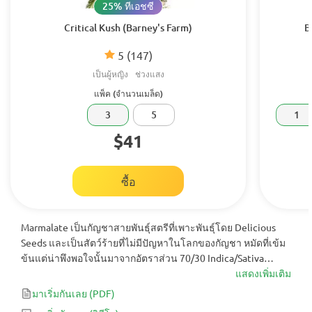
25% ทีเอชซี
Critical Kush (Barney's Farm)
B
5
(147)
เป็นผู้หญิง
ช่วงแสง
แพ็ค (จำนวนเมล็ด)
3
5
1
$41
ซื้อ
Marmalate เป็นกัญชาสายพันธุ์สตรีที่เพาะพันธุ์โดย Delicious
Seeds และเป็นสัตว์ร้ายที่ไม่มีปัญหาในโลกของกัญชา หมัดที่เข้ม
ข้นแต่น่าพึงพอใจนั้นมาจากอัตราส่วน 70/30 Indica/Sativa
คะแนน THC ที่ค่อนข้างสูง และรสชาติที่อร่อยของผลไม้
แสดงเพิ่มเติม
Marmalate นั้นเกี่ยวกับการผ่อนคลายและเป็นทางเลือกที่ดีหาก
มาเริ่มกันเลย
(PDF)
คุณทำงานมาทั้งวันและต้องการนั่งพักผ่อน