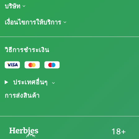
การจัดส่งสินค้า
บริษัท
ติดตามคำสั่งซื้อของฉัน
เกี่ยวกับเรา
เงื่อนไขการให้บริการ
นโยบายการคืนสินค้า
ติดต่อ
รายการราคา
ข้อกำหนดและเงื่อนไข
บทวิจารณ์
โปรโมชั่น
การปฏิเสธความรับผิดโดยข้อจำกัดความรับผิดชอบ
โปรแกรมพันธมิตรกัญชา
วิธีการชำระเงิน
นโยบายความเป็นส่วนตัว
Our authors
นโยบายการใช้คุกกี้
แผนผังเว็บไซต์
ประกาศทางกฎหมาย
ประเทศอื่นๆ
การส่งสินค้า
18+