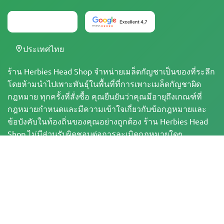
ประเทศไทย
ร้าน Herbies Head Shop จำหน่ายเมล็ดกัญชาเป็นของที่ระลึก
โดยห้ามนำไปเพาะพันธุ์ในพื้นที่ที่การเพาะเมล็ดกัญชาผิด
กฎหมาย ทุกครั้งที่สั่งซื้อ คุณยืนยันว่าคุณมีอายุถึงเกณฑ์ที่
กฎหมายกำหนดและมีความเข้าใจเกี่ยวกับข้อกฎหมายและ
ข้อบังคับในท้องถิ่นของคุณอย่างถูกต้อง ร้าน Herbies Head
Shop ไม่มีส่วนรับผิดชอบต่อการละเมิดกฎหมายใดๆ
ผลิตภัณฑ์และข้อมูลในเว็บไซต์นี้ยังไม่ได้รับการประเมินโดย
FDA และไม่ได้มีวัตถุประสงค์เพื่อวินิจฉัย บำบัด รักษา หรือ
ป้องกันโรคใดๆ ผลิตภัณฑ์ทั้งหมดมี THC น้อยกว่า 0.3% เมื่อ
เกี่ยวข้อง ตามข้อกำหนดของกฎหมายของรัฐบาลกลาง โปรด
ตรวจสอบให้แน่ใจว่า คุณได้ปฏิบัติตามกฎหมายในท้องถิ่น
ของคุณ เนื่องจาก Herbies ไม่ได้ให้คำแนะนำทางกฎหมาย
และไม่มีส่วนรับผิดชอบต่อการใช้หรือการเพาะปลูกกัญชาใน