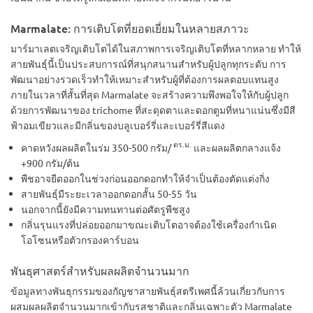
Marmalate: การเติบโตที่ยอดเยี่ยมในหลายสภาวะ
มาร์มาเลตเจริญเติบโตได้ในสภาพการเจริญเติบโตที่หลากหลาย ทำให้
สายพันธุ์นี้เป็นประสบการณ์ที่สนุกสนานสำหรับผู้ปลูกทุกระดับ การ
พัฒนาอย่างรวดเร็วทำให้เหมาะสำหรับผู้ที่ต้องการผลตอบแทนสูง
ภายในเวลาที่สั้นที่สุด Marmalate จะสร้างความพึงพอใจให้กับผู้ปลูก
ด้วยการพัฒนาของ trichome ที่สะดุดตาและดอกตูมที่หนาแน่นซึ่งมีสี
ฟ้าอมเขียวและมีกลิ่นของบลูเบอร์รี่และเบอร์รี่สีแดง
ตร.ม.
คาดหวังผลผลิตในร่ม 350-500 กรัม/
และผลผลิตกลางแจ้ง
+900 กรัม/ต้น
พืชอาจยืดออกในช่วงก่อนออกดอกทำให้จำเป็นต้องตัดแต่งกิ่ง
สายพันธุ์มีระยะเวลาออกดอกสั้น 50-55 วัน
นอกจากนี้ยังมีความทนทานต่อศัตรูพืชสูง
กลิ่นรุนแรงที่ปล่อยออกมาขณะเติบโตอาจต้องใช้เครื่องกำเนิด
โอโซนหรือตัวกรองคาร์บอน
พันธุศาสตร์สำหรับผลผลิตจำนวนมาก
ข้อมูลทางพันธุกรรมของกัญชาสายพันธุ์สตรีเพศนี้ล้วนเกี่ยวกับการ
ผสมผลผลิตจำนวนมากเข้ากับรสชาติและกลิ่นเฉพาะตัว Marmalate