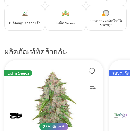
การออกดอกอัตโนมัติ
เมล็ดกัญชากลางแจ้ง
เมล็ด Sativa
ราคาถูก
ผลิตภัณฑ์ที่คล้ายกัน
Extra Seeds
รับประกัน 
22% ทีเอชซี