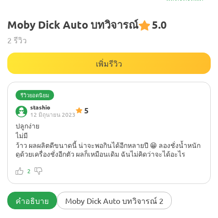
Moby Dick Auto บทวิจารณ์
5.0
2 รีวิว
เพิ่มรีวิว
รีวิวยอดนิยม
stashio
5
12 มิถุนายน 2023
ปลูกง่าย
ไม่มี
ว้าว ผลผลิตดีขนาดนี้ น่าจะพอกินได้อีกหลายปี 😁 ลองชั่งน้ำหนัก
ดูด้วยเครื่องชั่งอีกตัว ผลก็เหมือนเดิม ฉันไม่คิดว่าจะได้อะไร
มากมายขนาดนี้จากพืชต้นเดียว ฉันคิดว่าฉันได้กำจัดส่วนก้าน
และใบออกไปเกือบหมดแล้ว มันจึงมีน้ำหนักจริงๆ
2
คำอธิบาย
Moby Dick Auto บทวิจารณ์ 2