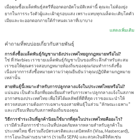
เมื่อคุณซื้อเมล็ดพันธุ์สตรีที่ออกดอกอัตโนมัติเหล่านี้ คุณจะไม่ต้องยุ่ง
ยากในการระวังตัวผู้และเฝ้าดูรอบแสง เพราะแทบทุกเมล็ดจะเติบโตตัว
เมียและจะออกดอกภายใต้กำหนดเวลาที่เบาบาง
แสดงเพิ่มเติม
คำถามที่พบบ่อยเกี่ยวกับสายพันธุ์
การสั่งซื้อเมล็ดพันธุ์กัญชามายังประเทศไทยถูกกฎหมายหรือไม่?
ใช่ ที่ Herbies เราขายเมล็ดพันธุ์กัญชาเป็นของที่ระลึกสำหรับสะสม
เราขอให้คุณตรวจสอบกฎหมายท้องถิ่นของคุณก่อนทำการสั่งซื้อ
เนื่องจากการสั่งซื้อหมายความว่าคุณยืนยันว่าคุณปฏิบัติตามกฎหมาย
เหล่านั้น
สายพันธุ์นี้เหมาะสำหรับการปลูกกลางแจ้งในประเทศไทยหรือไม่?
แน่นอน เป็นตัวเลือกที่ยอดเยี่ยมสำหรับการเพาะปลูกกลางแจ้งในสภาพ
อากาศของประเทศไทย เพื่อให้ได้ผลลัพธ์ที่ดีที่สุด เราขอแนะนำให้
ตรวจสอบความต้องการเฉพาะของสายพันธุ์ในส่วน "ลักษณะเฉพาะ"
และเปรียบเทียบกับสภาพท้องถิ่นของคุณ
วิธีการชำระเงินที่ลูกค้านิยมใช้มากที่สุดในประเทศไทยคืออะไร?
เรามีตัวเลือกการชำระเงินที่ปลอดภัยหลากหลายสำหรับลูกค้าใน
ประเทศไทย ซึ่งรวมถึงบัตรเครดิตและเดบิตหลัก (Visa, Mastercard),
การโอนเงินผ่านธนาคาร (รวมถึง SEPA) และสกุลเงินดิจิทัลเช่น