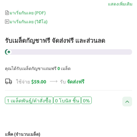
ตรัสที่เข้มข้น และพลังมหาศาล สิ่งที่ดีที่สุดคือคุณได้รับทั้งหมดนี้ภายใน
แสดงเพิ่มเติม
10 สัปดาห์สั้นๆ จากเมล็ด แบ่งปันควันนี้กับเพื่อน ๆ แล้วคุณจะมีปาร์ตี้ที่
มาเริ่มกันเลย
(PDF)
มีชีวิตชีวาที่สุดเท่าที่จะจินตนาการได้ – ด้วยการพูดคุยไม่หยุดหย่อน
มาเริ่มกันเลย
(วิดีโอ)
การหัวเราะคิกคัก และเสียงหัวเราะที่ระเบิดออกมา
รับเมล็ดกัญชาฟรี จัดส่งฟรี และส่วนลด
คุณได้รับเมล็ดกัญชาแถมฟรี
0
เมล็ด
ใช้จ่าย
$59.00
รับ
จัดส่งฟรี
1 เมล็ดพันธุ์/คำสั่งซื้อ
0 โบนัส ชิ้น
0%
แพ็ค (จำนวนเมล็ด)