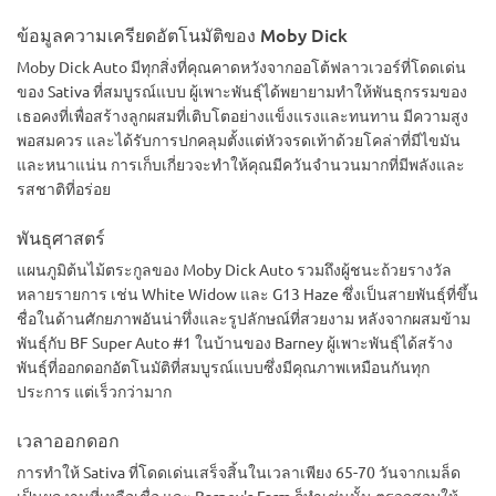
ข้อมูลความเครียดอัตโนมัติของ Moby Dick
Moby Dick Auto มีทุกสิ่งที่คุณคาดหวังจากออโต้ฟลาวเวอร์ที่โดดเด่น
ของ Sativa ที่สมบูรณ์แบบ ผู้เพาะพันธุ์ได้พยายามทำให้พันธุกรรมของ
เธอคงที่เพื่อสร้างลูกผสมที่เติบโตอย่างแข็งแรงและทนทาน มีความสูง
พอสมควร และได้รับการปกคลุมตั้งแต่หัวจรดเท้าด้วยโคล่าที่มีไขมัน
และหนาแน่น การเก็บเกี่ยวจะทำให้คุณมีควันจำนวนมากที่มีพลังและ
รสชาติที่อร่อย
พันธุศาสตร์
แผนภูมิต้นไม้ตระกูลของ Moby Dick Auto รวมถึงผู้ชนะถ้วยรางวัล
หลายรายการ เช่น White Widow และ G13 Haze ซึ่งเป็นสายพันธุ์ที่ขึ้น
ชื่อในด้านศักยภาพอันน่าทึ่งและรูปลักษณ์ที่สวยงาม หลังจากผสมข้าม
พันธุ์กับ BF Super Auto #1 ในบ้านของ Barney ผู้เพาะพันธุ์ได้สร้าง
พันธุ์ที่ออกดอกอัตโนมัติที่สมบูรณ์แบบซึ่งมีคุณภาพเหมือนกันทุก
ประการ แต่เร็วกว่ามาก
เวลาออกดอก
การทำให้ Sativa ที่โดดเด่นเสร็จสิ้นในเวลาเพียง 65-70 วันจากเมล็ด
เป็นผลงานที่เหลือเชื่อ และ Barney's Farm ก็ทำเช่นนั้น ตรวจสอบให้