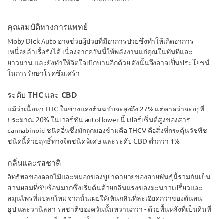
คุณสมบัติทางการแพทย์
Moby Dick Auto อาจช่วยผู้ป่วยที่มีอาการป่วยซึ่งทำให้เกิดอาการ
เหนื่อยล้าเรื้อรังได้ เนื่องจากควันนี้ให้พลังงานแก่คุณในทันทีและ
ยาวนาน และยังทำให้จิตใจเบิกบานอีกด้วย ดังนั้นจึงอาจเป็นประโยชน์
ในการรักษาโรคซึมเศร้า
ระดับ THC และ CBD
แม้ว่าเนื้อหา THC ในช่วงแสงต้นฉบับจะสูงถึง 27% แต่คาดว่าจะอยู่ที่
ประมาณ 20% ในเวอร์ชัน autoflower นี้ เปอร์เซ็นต์สูงของสาร
cannabinoid ชนิดอื่นซึ่งมักถูกมองข้ามคือ THCV คือสิ่งที่กระตุ้นวัชพืช
ชนิดนี้ด้วยฤทธิ์ทางจิตชนิดพิเศษ และระดับ CBD ต่ำกว่า 1%
กลิ่นและรสชาติ
อิทธิพลของดอกไม้และหมอกของปู่ย่าตายายของสายพันธุ์นี้รวมกันเป็น
ส่วนผสมที่ซับซ้อนมากซึ่งเริ่มต้นด้วยกลิ่นแรงของมะนาวเปรี้ยวและ
สมุนไพรที่แปลกใหม่ จากนั้นเผยให้เห็นกลิ่นที่ละเอียดกว่าของต้นสน
ธูป และวานิลลา รสชาติของควันนั้นหวานกว่า - ด้วยพื้นหลังที่เป็นดินที่