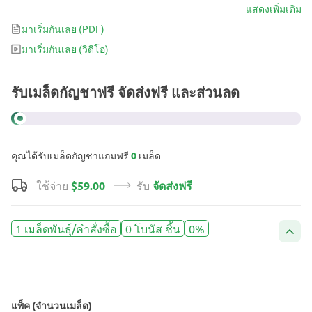
THC สูงถึง 25% จะทำให้ผู้ใช้ประทับใจไม่ว่าจะมีระดับความอดทน
แสดงเพิ่มเติม
เท่าใด พันธุ์ผสมที่มีศักยภาพนี้เหมาะอย่างยิ่งสำหรับการใช้เวลาช่วง
มาเริ่มกันเลย
(PDF)
เย็นสบายๆ ในการผ่อนคลายอย่างมีความสุขพร้อมรอยยิ้มกว้างบน
มาเริ่มกันเลย
(วิดีโอ)
ใบหน้า
รับเมล็ดกัญชาฟรี จัดส่งฟรี และส่วนลด
คุณได้รับเมล็ดกัญชาแถมฟรี
0
เมล็ด
ใช้จ่าย
$59.00
รับ
จัดส่งฟรี
1 เมล็ดพันธุ์/คำสั่งซื้อ
0 โบนัส ชิ้น
0%
แพ็ค (จำนวนเมล็ด)