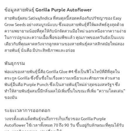
ข้อมูลสายพันธุ์ Gorilla Purple Autoflower
สายพันธุ์ผสม Sativa/Indica ที่สมดุลนี้สอดคล้องกับปรัชญาของ Easy
Grow Seeds อย่างสมบูรณ์แบบ ซึ่งมอบสายพันธุ์ที่ให้ผลลัพธ์สูงสุดด้วย
ความพยายามน้อยที่สุดให้กับนักจัดสวนมือใหม่ นอกเหนือจากความง่าย
ในการปลูกและความเอื้อเฟื้อของพืชแล้ว คุณภาพของควันยังเป็นแบบ
เดียวกับที่คุณคาดหวังจากลูกหลานของสายพันธุ์คลาสสิกสมัยใหม่สอง
สายพันธุ์ นั่นคือ มีประสิทธิภาพและอร่อย
พันธุกรรม
พ่อแม่ของสายพันธุ์นี้คือ Gorilla Glue #4 ซึ่งเป็นฟีโนไทป์ที่ดีที่สุดใน
ตระกูล Gorilla ซึ่งขึ้นชื่อในเรื่องความเหนียวและศักยภาพ ส่วนสาย
พันธุ์อื่นคือ Purple Punch ซึ่งเป็นสายพันธุ์ใหม่ล่าสุดของสหรัฐฯ ซึ่ง
ทำให้สายพันธุ์ผสมนี้มีกลิ่นผลไม้เพิ่มขึ้นในขณะที่เพิ่ม "ความโดดเด่น"
ของมัน
ระยะเวลาการออกดอก
วงจรตั้งแต่เมล็ดพันธุ์จนถึงการเก็บเกี่ยวของ Gorilla Purple
Autoflower ใช้เวลาทั้งหมด 70 ถึง 90 วัน ขึ้นอยู่กับลักษณะที่คุณได้รับ