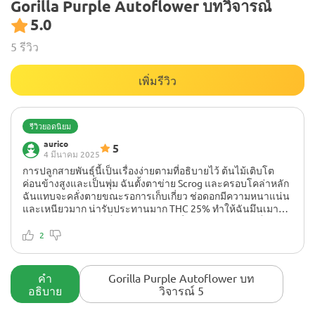
Gorilla Purple Autoflower บทวิจารณ์
5.0
5 รีวิว
เพิ่มรีวิว
รีวิวยอดนิยม
aurico
5
4 มีนาคม 2025
การปลูกสายพันธุ์นี้เป็นเรื่องง่ายตามที่อธิบายไว้ ต้นไม้เติบโต
ค่อนข้างสูงและเป็นพุ่ม ฉันตั้งตาข่าย Scrog และครอบโคล่าหลัก
ฉันแทบจะคลั่งตายขณะรอการเก็บเกี่ยว ช่อดอกมีความหนาแน่น
และเหนียวมาก น่ารับประทานมาก THC 25% ทำให้ฉันมึนเมา
ฉันออกไปสูบกัญชาเป็นเวลาสองสามชั่วโมง สรุปแล้ว เมล็ดพันธุ์
นั้นยอดเยี่ยมมาก ไม่ทำให้ผิดหวัง ขอบคุณ!
2
คำ
Gorilla Purple Autoflower บท
อธิบาย
วิจารณ์ 5