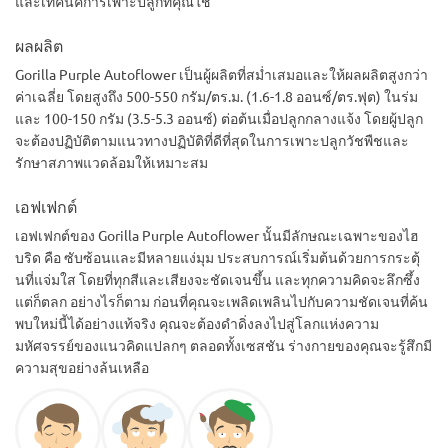
และเทคนิคการเพาะปลูกที่คุณใช้
ผลผลิต
Gorilla Purple Autoflower เป็นผู้ผลิตที่สม่ำเสมอและให้ผลผลิตสูงกว่า
ค่าเฉลี่ย โดยสูงถึง 500-550 กรัม/ตร.ม. (1.6-1.8 ออนซ์/ตร.ฟุต) ในร่ม
และ 100-150 กรัม (3.5-5.3 ออนซ์) ต่อต้นเมื่อปลูกกลางแจ้ง โดยผู้ปลูก
จะต้องปฏิบัติตามแนวทางปฏิบัติที่ดีที่สุดในการเพาะปลูกวัชพืชและ
รักษาสภาพแวดล้อมให้เหมาะสม
เอฟเฟกต์
เอฟเฟกต์ของ Gorilla Purple Autoflower นั้นมีลักษณะเฉพาะของไฮ
บริด คือ ซับซ้อนและมีหลายแง่มุม ประสบการณ์เริ่มต้นด้วยการกระตุ้
นที่แจ่มใส โดยที่ทุกสีและเสียงจะชัดเจนขึ้น และทุกความคิดจะลึกซึ้ง
แต่ก็ตลก อย่างไรก็ตาม ก่อนที่คุณจะเพลิดเพลินไปกับความชัดเจนที่ค้น
พบใหม่นี้ได้อย่างแท้จริง คุณจะต้องดำดิ่งลงไปสู่โลกแห่งความ
มหัศจรรย์ของแนวคิดแปลกๆ ตลอดทั้งเซสชัน ร่างกายของคุณจะรู้สึกมี
ความสุขอย่างล้นเหลือ