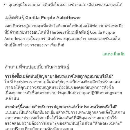
อุณหภูมิในตอนกลางคืนที่เย็นลงอาจช่วยแสดงสีม่วงของดอกตูมได้
เมล็ดพันธุ์ Gorilla Purple Autoflower
ออกเดินทางสู่ความสุขที่แท้จริงด้วยเมล็ดพันธุ์ออโต้ฟลาวเวอร์เพศเมีย
ที่มีจำหน่ายทางออนไลน์ที่ Herbies เพิ่มเมล็ดพันธุ์ Gorilla Purple
Autoflower ลงในตะกร้าสินค้าของคุณและสำรวจคอลเลกชันเมล็ด
พันธุ์อันกว้างขวางของเราเพิ่มเติม!
แสดงเพิ่มเติม
คำถามที่พบบ่อยเกี่ยวกับสายพันธุ์
การสั่งซื้อเมล็ดพันธุ์กัญชามายังประเทศไทยถูกกฎหมายหรือไม่?
ใช่ ที่ Herbies เราขายเมล็ดพันธุ์กัญชาเป็นของที่ระลึกสำหรับสะสม
เราขอให้คุณตรวจสอบกฎหมายท้องถิ่นของคุณก่อนทำการสั่งซื้อ
เนื่องจากการสั่งซื้อหมายความว่าคุณยืนยันว่าคุณปฏิบัติตามกฎหมาย
เหล่านั้น
สายพันธุ์นี้เหมาะสำหรับการปลูกกลางแจ้งในประเทศไทยหรือไม่?
แน่นอน เป็นตัวเลือกที่ยอดเยี่ยมสำหรับการเพาะปลูกกลางแจ้งในสภาพ
อากาศของประเทศไทย เพื่อให้ได้ผลลัพธ์ที่ดีที่สุด เราขอแนะนำให้
ตรวจสอบความต้องการเฉพาะของสายพันธุ์ในส่วน "ลักษณะเฉพาะ"
และเปรียบเทียบกับสภาพท้องถิ่นของคุณ