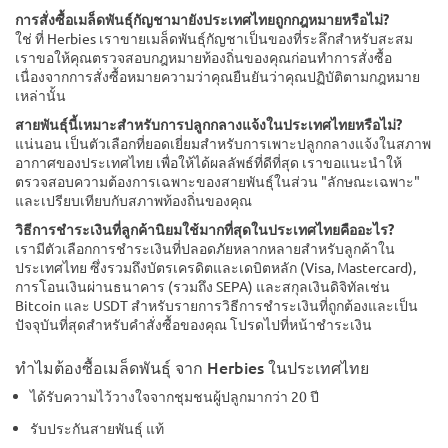
การสั่งซื้อเมล็ดพันธุ์กัญชามายังประเทศไทยถูกกฎหมายหรือไม่?
ใช่ ที่ Herbies เราขายเมล็ดพันธุ์กัญชาเป็นของที่ระลึกสำหรับสะสม
เราขอให้คุณตรวจสอบกฎหมายท้องถิ่นของคุณก่อนทำการสั่งซื้อ
เนื่องจากการสั่งซื้อหมายความว่าคุณยืนยันว่าคุณปฏิบัติตามกฎหมาย
เหล่านั้น
สายพันธุ์นี้เหมาะสำหรับการปลูกกลางแจ้งในประเทศไทยหรือไม่?
แน่นอน เป็นตัวเลือกที่ยอดเยี่ยมสำหรับการเพาะปลูกกลางแจ้งในสภาพ
อากาศของประเทศไทย เพื่อให้ได้ผลลัพธ์ที่ดีที่สุด เราขอแนะนำให้
ตรวจสอบความต้องการเฉพาะของสายพันธุ์ในส่วน "ลักษณะเฉพาะ"
และเปรียบเทียบกับสภาพท้องถิ่นของคุณ
วิธีการชำระเงินที่ลูกค้านิยมใช้มากที่สุดในประเทศไทยคืออะไร?
เรามีตัวเลือกการชำระเงินที่ปลอดภัยหลากหลายสำหรับลูกค้าใน
ประเทศไทย ซึ่งรวมถึงบัตรเครดิตและเดบิตหลัก (Visa, Mastercard),
การโอนเงินผ่านธนาคาร (รวมถึง SEPA) และสกุลเงินดิจิทัลเช่น
Bitcoin และ USDT สำหรับรายการวิธีการชำระเงินที่ถูกต้องและเป็น
ปัจจุบันที่สุดสำหรับคำสั่งซื้อของคุณ โปรดไปที่หน้าชำระเงิน
ทำไมต้องซื้อเมล็ดพันธุ์ จาก Herbies ในประเทศไทย
ได้รับความไว้วางใจจากชุมชนผู้ปลูกมากว่า 20 ปี
รับประกันสายพันธุ์ แท้