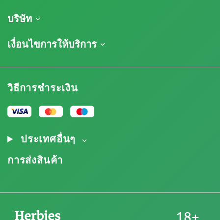
การจัดส่งสินค้า
บริษัท
ติดตามคำสั่งซื้อของฉัน
เกี่ยวกับเรา
เงื่อนไขการให้บริการ
นโยบายการคืนสินค้า
ติดต่อ
รายการราคา
ข้อกำหนดและเงื่อนไข
บทวิจารณ์
โปรโมชั่น
การปฏิเสธความรับผิดโดยข้อจำกัดความรับผิดชอบ
โปรแกรมพันธมิตรกัญชา
วิธีการชำระเงิน
นโยบายความเป็นส่วนตัว
Our authors
นโยบายการใช้คุกกี้
แผนผังเว็บไซต์
ประกาศทางกฎหมาย
ประเทศอื่นๆ
การส่งสินค้า
18+