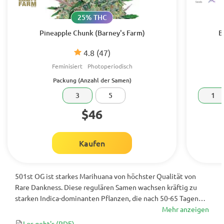
25% THC
Pineapple Chunk (Barney's Farm)
B
4.8
(47)
Feminisiert
Photoperiodisch
Packung (Anzahl der Samen)
3
5
1
$46
Kaufen
501st OG ist starkes Marihuana von höchster Qualität von
Rare Dankness. Diese regulären Samen wachsen kräftig zu
starken Indica-dominanten Pflanzen, die nach 50-65 Tagen
Blüte erstklassige Erträge bringen. Dieser erstaunliche Kush
Mehr anzeigen
ist die perfekte Wahl für jeden Züchter!
Los geht's
(PDF)