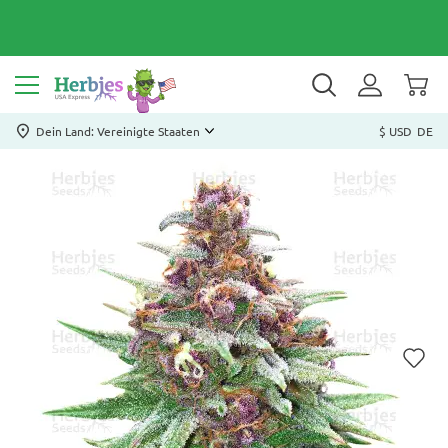
Dein Land: Vereinigte Staaten
$ USD
DE