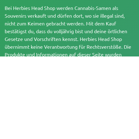
Bei Herbies Head Shop werden Cannabis-Samen als
Souvenirs verkauft und dürfen dort, wo sie illegal sind,
nicht zum Keimen gebracht werden. Mit dem Kauf
bestätigst du, dass du volljährig bist und deine örtlichen
Gesetze und Vorschriften kennst. Herbies Head Shop
übernimmt keine Verantwortung für Rechtsverstöße. Die
Produkte und Informationen auf dieser Seite wurden
weder vom BfArM noch von der FDA geprüft und sind
NICHT dazu bestimmt, Krankheiten zu diagnostizieren, zu
behandeln, zu heilen oder zu verhindern. Alle Produkte
enthalten, soweit zutreffend, weniger als 0,3 % THC
gemäß den bundesrechtlichen Vorschriften. Bitte stelle
sicher, dass du deine örtlichen Gesetze einhältst, da
Herbies keine Rechtsberatung anbietet und keine Haftung
für die Verwendung oder den Anbau von Cannabis in
Gebieten übernimmt, in denen dies verboten ist.
Zahlungen, die auf dieser Website getätigt werden, können auf zwei Arten