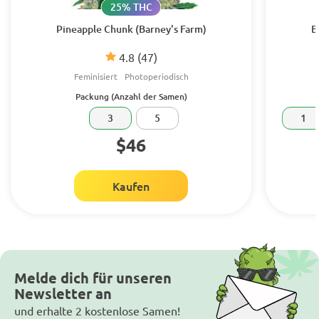
25% THC
Pineapple Chunk (Barney's Farm)
B
4.8
(47)
Feminisiert
Photoperiodisch
Packung (Anzahl der Samen)
3
5
1
$46
Kaufen
Melde dich für unseren
Newsletter an
und erhalte 2 kostenlose Samen!