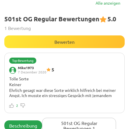
Alle anzeigen
501st OG Regular Bewertungen
5.0
1 Bewertung
Bewerten
Top-Bewertung
Mike1973
5
7 Dezember 2020
Tolle Sorte
Keiner
Ehrlich gesagt war diese Sorte wirklich hilfreich bei meiner
Angst. Ich musste ein stressiges Gespräch mit jemandem
führen und das war die perfekte Belastung für den Hinterhof,
um die Dinge ruhig zu halten. Das Gespräch endete gut. Ich
2
würde diese Sorte fast jedem empfehlen. (So schlimm ist
meine Angst. Das Gespräch war ein Kinderspiel).
501st OG Regular
Beschreibung
Bewertungen 1