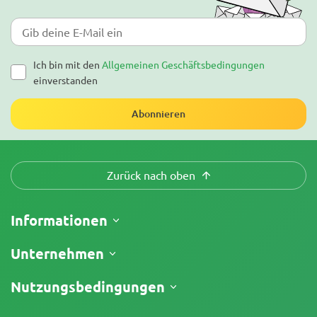
Ich bin mit den
Allgemeinen Geschäftsbedingungen
einverstanden
Abonnieren
Zurück nach oben
Informationen
Versand
Unternehmen
Meine Bestellung verfolgen
Über uns
Nutzungsbedingungen
Rückgaberecht
Kontakt
Preisliste
Geschäftsbedingungen