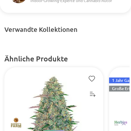
Indoor-Growing-Experte und Cannabis-Autor
Verwandte Kollektionen
Ähnliche Produkte
1 Jahr Ga
Große Ert