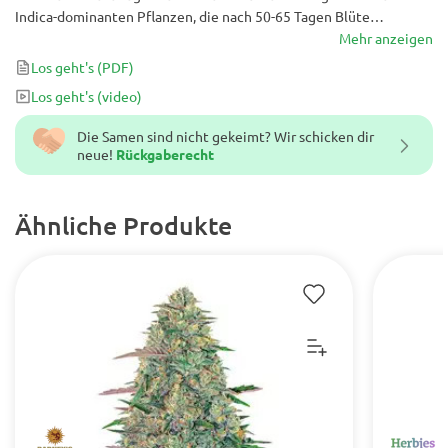
Indica-dominanten Pflanzen, die nach 50-65 Tagen Blüte
erstklassige Erträge bringen. Dieser erstaunliche Kush ist die
Mehr anzeigen
perfekte Wahl für jeden Züchter!
Los geht's
(PDF)
Los geht's
(video)
Die Samen sind nicht gekeimt? Wir schicken dir
neue!
Rückgaberecht
Ähnliche Produkte