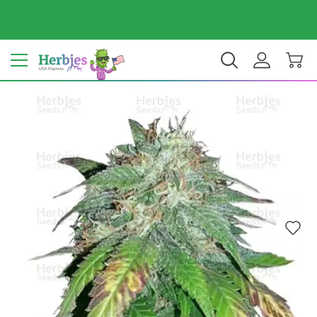
Dein Land: Vereinigte Staaten
$ USD
DE