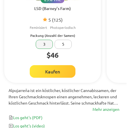
LSD (Barney's Farm)
5
(125)
Feminisiert
Photoperiodisch
Packung (Anzahl der Samen)
3
5
$46
Kaufen
Alpujarreña ist ein köstlicher, köstlicher Cannabissamen, der
Ihren Geschmacksknospen einen angenehmen, leckeren und
köstlichen Geschmack hinterlässt. Seine schmackhafte Natur
und stressabbauende Lösung, die einen entspannenden
Mehr anzeigen
Effekt hervorruft, den man mit der Angenehmheit der süßen
Los geht's
(PDF)
Aromen und Aromen genießen würde.
Los geht's
(video)