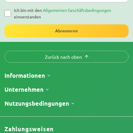
Ich bin mit den
Allgemeinen Geschäftsbedingungen
einverstanden
Abonnieren
Zurück nach oben
Informationen
Versand
Unternehmen
Meine Bestellung verfolgen
Über uns
Nutzungsbedingungen
Rückgaberecht
Kontakt
Preisliste
Geschäftsbedingungen
Testberichte
Promos
Haftungsausschluss für begrenzte Verantwortung
Affiliate-Partnerschaft
Zahlungsweisen
Datenschutzrichtlinie