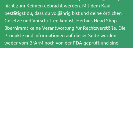
nicht zum Keimen gebracht werden. Mit dem Kauf
bestätigst du, dass du volljährig bist und deine örtlichen
Gesetze und Vorschriften kennst. Herbies Head Shop
übernimmt keine Verantwortung für Rechtsverstöße. Die
Produkte und Informationen auf dieser Seite wurden
weder vom BfArM noch von der FDA geprüft und sind
NICHT dazu bestimmt, Krankheiten zu diagnostizieren, zu
behandeln, zu heilen oder zu verhindern. Alle Produkte
enthalten, soweit zutreffend, weniger als 0,3 % THC
gemäß den bundesrechtlichen Vorschriften. Bitte stelle
sicher, dass du deine örtlichen Gesetze einhältst, da
Herbies keine Rechtsberatung anbietet und keine Haftung
für die Verwendung oder den Anbau von Cannabis in
Gebieten übernimmt, in denen dies verboten ist.
Zahlungen, die auf dieser Website getätigt werden, können auf zwei Arten
abgewickelt werden:
— Direkt über Pure Atmosphere S.A.M. S.L.
— Über unseren Zahlungsdienstleister WORLD SPACE LINK SL mit Sitz in der