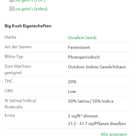
mit hohen Erträgen von zu erhalten dichte, klebrige Nuggets.
Los geht's
(video)
Big Kush Eigenschaften
Marke
Dinafem Seeds
Art der Samen
Feminisiert
Blüte-Typ
Photoperiodisch
Zum Wachsen
Outdoor, Indoor, Gewächshaus
geeignet
THC
20%
CBD
Low
% Sativa/ Indica/
50% Sativa / 50% Indica
Ruderalis
Ernte
2 oz/ft² drinnen
21.2 - 31.7 oz/Pflanze draußen
Alle anzeigen