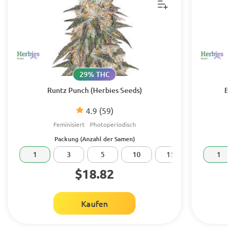
29% THC
Runtz Punch (Herbies Seeds)
B
4.9
(59)
Feminisiert
Photoperiodisch
Packung (Anzahl der Samen)
1
3
5
10
15
20
1
$18.82
Kaufen