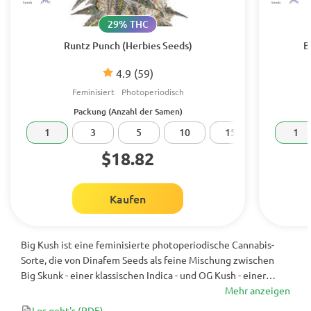
29% THC
Runtz Punch (Herbies Seeds)
B
4.9
(59)
Feminisiert
Photoperiodisch
Packung (Anzahl der Samen)
1
3
5
10
15
20
1
$18.82
Kaufen
Big Kush ist eine feminisierte photoperiodische Cannabis-
Sorte, die von Dinafem Seeds als feine Mischung zwischen
Big Skunk - einer klassischen Indica - und OG Kush - einer
Sorte, die keiner Einführung bedarf - entwickelt wurde, um
Mehr anzeigen
eine schnell wachsende Pflanze mit einem scharfen Aroma
Los geht's
(PDF)