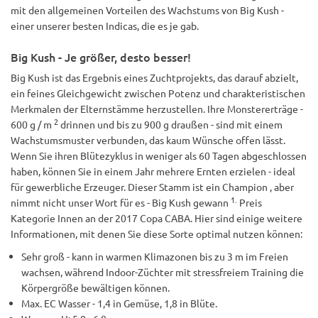
mit den allgemeinen Vorteilen des Wachstums von Big Kush -
einer unserer besten Indicas, die es je gab.
Big Kush - Je größer, desto besser!
Big Kush ist das Ergebnis eines Zuchtprojekts, das darauf abzielt,
ein feines Gleichgewicht zwischen Potenz und charakteristischen
Merkmalen der Elternstämme herzustellen. Ihre Monstererträge -
2
600 g / m
drinnen und bis zu 900 g draußen - sind mit einem
Wachstumsmuster verbunden, das kaum Wünsche offen lässt.
Wenn Sie ihren Blütezyklus in weniger als 60 Tagen abgeschlossen
haben, können Sie in einem Jahr mehrere Ernten erzielen - ideal
für gewerbliche Erzeuger. Dieser Stamm ist ein Champion , aber
1.
nimmt nicht unser Wort für es - Big Kush gewann
Preis
Kategorie Innen an der 2017 Copa CABA. Hier sind einige weitere
Informationen, mit denen Sie diese Sorte optimal nutzen können:
Sehr groß - kann in warmen Klimazonen bis zu 3 m im Freien
wachsen, während Indoor-Züchter mit stressfreiem Training die
Körpergröße bewältigen können.
Max. EC Wasser - 1,4 in Gemüse, 1,8 in Blüte.