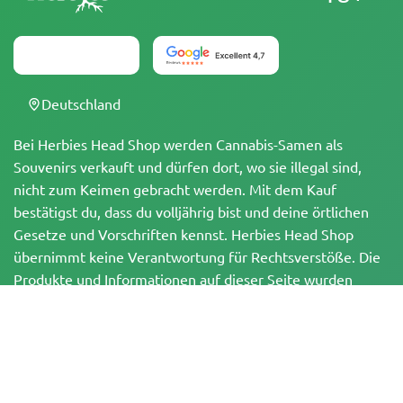
Deutschland
Bei Herbies Head Shop werden Cannabis-Samen als
Souvenirs verkauft und dürfen dort, wo sie illegal sind,
nicht zum Keimen gebracht werden. Mit dem Kauf
bestätigst du, dass du volljährig bist und deine örtlichen
Gesetze und Vorschriften kennst. Herbies Head Shop
übernimmt keine Verantwortung für Rechtsverstöße. Die
Produkte und Informationen auf dieser Seite wurden
weder vom BfArM noch von der FDA geprüft und sind
NICHT dazu bestimmt, Krankheiten zu diagnostizieren, zu
behandeln, zu heilen oder zu verhindern. Alle Produkte
enthalten, soweit zutreffend, weniger als 0,3 % THC
gemäß den bundesrechtlichen Vorschriften. Bitte stelle