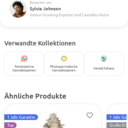
Bewertet von
Sylvia Johnson
Indoor-Growing-Experte und Cannabis-Autor
Verwandte Kollektionen
Feminisierte
Photoperiodische
Gewächshaus
Cannabissamen
Cannabissamen
Ähnliche Produkte
1 Jahr Garantie
1 Jahr Ga
Top
Große Ert