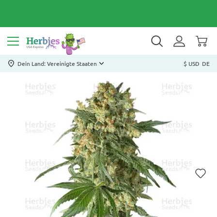
Dein Land: Vereinigte Staaten
$ USD
DE