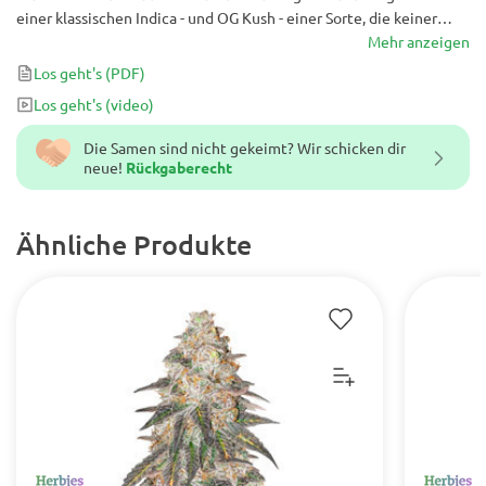
einer klassischen Indica - und OG Kush - einer Sorte, die keiner
Einführung bedarf - entwickelt wurde, um eine schnell wachsende
Mehr anzeigen
Pflanze mit einem scharfen Aroma mit hohen Erträgen von zu
Los geht's
(PDF)
erhalten dichte, klebrige Nuggets.
Los geht's
(video)
Die Samen sind nicht gekeimt? Wir schicken dir
neue!
Rückgaberecht
Ähnliche Produkte