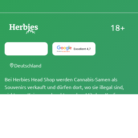
18+
Deutschland
Bei Herbies Head Shop werden Cannabis-Samen als
Souvenirs verkauft und dürfen dort, wo sie illegal sind,
nicht zum Keimen gebracht werden. Mit dem Kauf
bestätigst du, dass du volljährig bist und deine örtlichen
Gesetze und Vorschriften kennst. Herbies Head Shop
übernimmt keine Verantwortung für Rechtsverstöße. Die
Produkte und Informationen auf dieser Seite wurden
weder vom BfArM noch von der FDA geprüft und sind