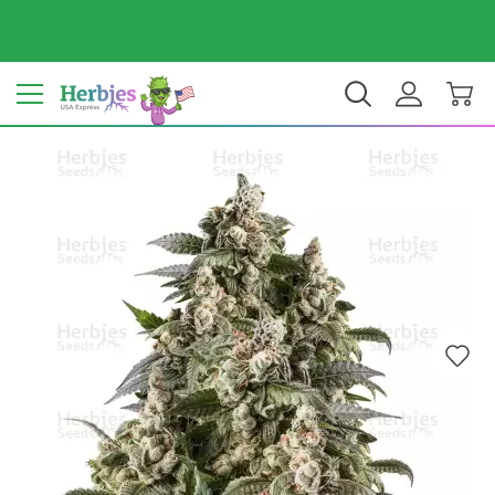
Dein Land: Vereinigte Staaten
$ USD
DE