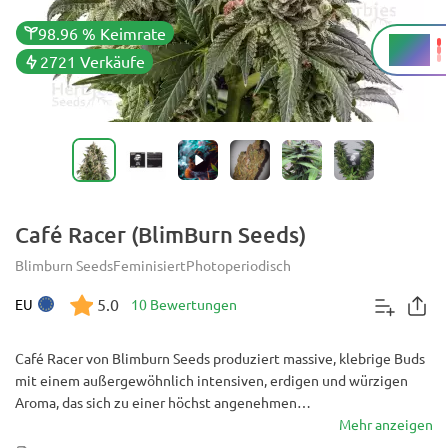
98.96 % Keimrate
25 %
THC
2721 Verkäufe
Café Racer (BlimBurn Seeds)
Blimburn Seeds
Feminisiert
Photoperiodisch
5.0
EU
10 Bewertungen
Café Racer von Blimburn Seeds produziert massive, klebrige Buds
mit einem außergewöhnlich intensiven, erdigen und würzigen
Aroma, das sich zu einer höchst angenehmen
Geschmackskombination aus süß und sauer entwickelt. Die
Mehr anzeigen
Sensation verwandelt sich in eine hochpotente, euphorische und