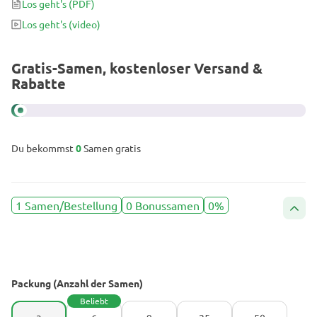
Los geht's
(PDF)
kreative Wirkung mit einem Hauch von Entspannung, was diese
Los geht's
(video)
Cannabis-Sorte perfekt für den Konsum am Tag und in der Nacht
macht.
Gratis-Samen, kostenloser Versand &
Rabatte
Du bekommst
0
Samen gratis
1 Samen/Bestellung
0 Bonussamen
0%
Packung (Anzahl der Samen)
Beliebt