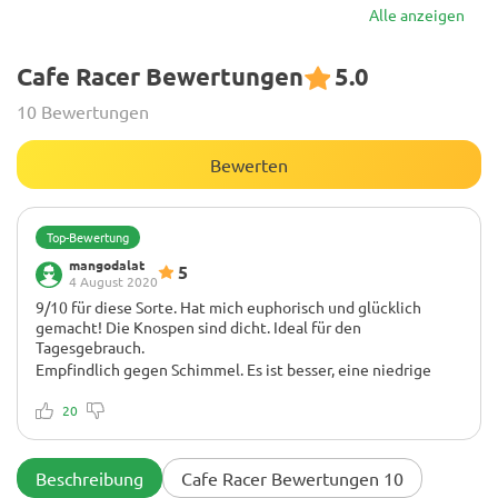
Alle anzeigen
Cafe Racer Bewertungen
5.0
10 Bewertungen
Bewerten
Top-Bewertung
mangodalat
5
4 August 2020
9/10 für diese Sorte. Hat mich euphorisch und glücklich
gemacht! Die Knospen sind dicht. Ideal für den
Tagesgebrauch.
Empfindlich gegen Schimmel. Es ist besser, eine niedrige
Luftfeuchtigkeit zu halten.
Wenn ich rauche, habe ich das Gefühl, dass mir ein kräftiger
20
Schlag in den Kopf etwas schwindelig wird, aber dann ein
Gefühl von Euphorie und Glück. Ich denke, es ist besser,
tagsüber zu rauchen, aber nachts ist es auch nicht so
Beschreibung
Cafe Racer Bewertungen 10
schlimm. Diese Sorte ist nicht schwer zu züchten. Wenn Sie