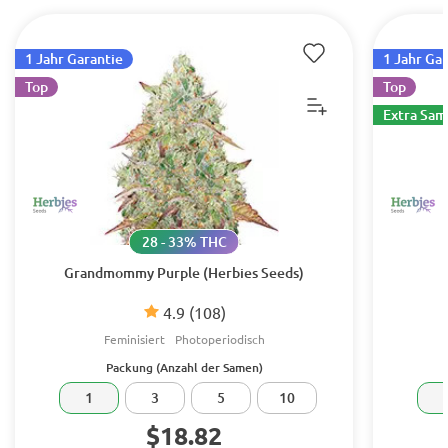
1 Jahr Garantie
1 Jahr Ga
Top
Top
Extra Sa
28 - 33% THC
Grandmommy Purple (Herbies Seeds)
4.9
(108)
Feminisiert
Photoperiodisch
Packung (Anzahl der Samen)
1
3
5
10
$18.82