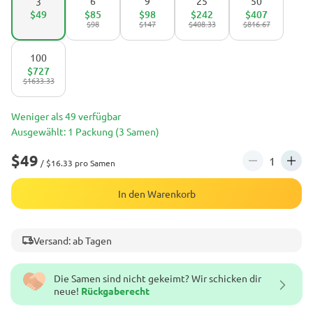
6
9
25
50
3
$49
$85
$98
$242
$407
$98
$147
$408.33
$816.67
100
$727
$1633.33
Weniger als 49 verfügbar
Ausgewählt: 1 Packung (3 Samen)
$49
/ $16.33 pro Samen
In den Warenkorb
Versand: ab Tagen
Die Samen sind nicht gekeimt? Wir schicken dir
neue!
Rückgaberecht