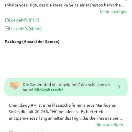
anhaltendes High, das die kreative Seite einer Person hervorhebt.
Die euphorischen Eigenschaften dieser Cannabis-Sorte bringen
Mehr anzeigen
auch sofort ein Lächeln hervor. Es überrascht nicht, dass
Los geht's
(PDF)
Chemdawg # 4 wegen seiner entspannenden und gleichzeitig
Los geht's
(video)
erhebenden Eigenschaften bevorzugt wird. Die feminisierte
Cannabis-Sorte ist eine, die früh am Tag ohne Nachteile geraucht
Packung (Anzahl der Samen)
werden kann.
Die Samen sind nicht gekeimt? Wir schicken dir
neue!
Rückgaberecht
Chemdawg # 4 ist eine klassische feminisierte Marihuana-
Sorte, die mit 20-25% THC beladen ist. Es bietet ein
entspannendes, lang anhaltendes High, das die kreative Seite
einer Person hervorhebt. Die euphorischen Eigenschaften
Mehr anzeigen
dieser Cannabis-Sorte bringen auch sofort ein Lächeln hervor.