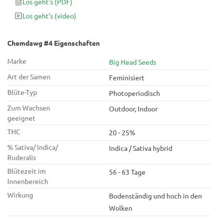
Los geht's
(PDF)
Es überrascht nicht, dass Chemdawg # 4 wegen seiner
Los geht's
(video)
entspannenden und gleichzeitig erhebenden Eigenschaften
bevorzugt wird. Die feminisierte Cannabis-Sorte ist eine, die
früh am Tag ohne Nachteile geraucht werden kann.
Chemdawg #4 Eigenschaften
Marke
Big Head Seeds
Art der Samen
Feminisiert
Blüte-Typ
Photoperiodisch
Zum Wachsen
Outdoor, Indoor
geeignet
THC
20 - 25%
% Sativa/ Indica/
Indica / Sativa hybrid
Ruderalis
Blütezeit im
56 - 63 Tage
Innenbereich
Wirkung
Bodenständig und hoch in den
Wolken