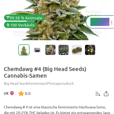
99.58 % Keimrate
20 - 25 %
THC
100 Verkäufe
+
2
Chemdawg #4 (Big Head Seeds)
Cannabis-Samen
Big Head Seeds
Feminisiert
Photoperiodisch
0.0
UK
Chemdawg # 4 ist eine klassische feminisierte Marihuana-Sorte,
die mit 20-25% THC beladen ist. Es bietet ein entspannendes, lang