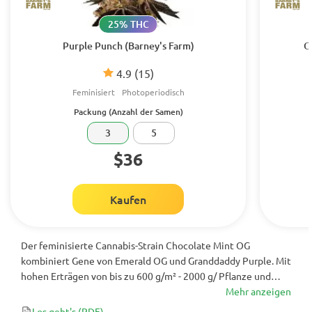
25% THC
Purple Punch (Barney's Farm)
O
4.9
(15)
Feminisiert
Photoperiodisch
Packung (Anzahl der Samen)
3
5
$36
Kaufen
Der feminisierte Cannabis-Strain Chocolate Mint OG
kombiniert Gene von Emerald OG und Granddaddy Purple. Mit
hohen Erträgen von bis zu 600 g/m² - 2000 g/ Pflanze und
einem THC-Gehalt von 22–26% kann die Sorte selbst
Mehr anzeigen
erfahrene Anwender umwerfen. Es ist ein kraftvoller Strain
Los geht's
(PDF)