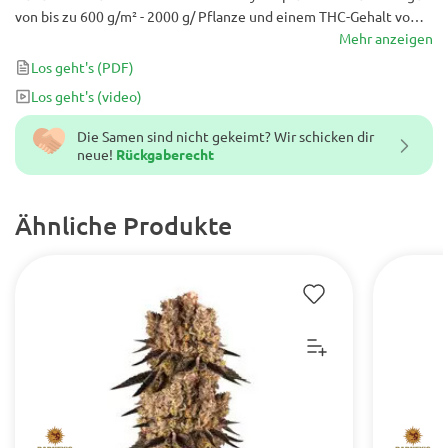
von bis zu 600 g/m² - 2000 g/ Pflanze und einem THC-Gehalt von
22–26% kann die Sorte selbst erfahrene Anwender umwerfen. Es
Mehr anzeigen
ist ein kraftvoller Strain mit launischem Charakter und einer
Los geht's
(PDF)
delikaten Geschmackskombination mit starken
Los geht's
(video)
Schokoladennoten.
Die Samen sind nicht gekeimt? Wir schicken dir
neue!
Rückgaberecht
Ähnliche Produkte