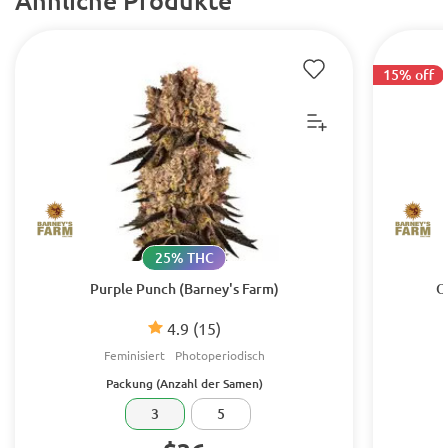
15% off
25% THC
Purple Punch (Barney's Farm)
O
4.9
(15)
Feminisiert
Photoperiodisch
Packung (Anzahl der Samen)
3
5