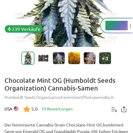
22 - 26 %
THC
239 Verkäufe
+
3
Chocolate Mint OG (Humboldt Seeds
Organization) Cannabis-Samen
Humboldt Seeds Organization
Feminisiert
Photoperiodisch
5.0
USA
10 Bewertungen
Der feminisierte Cannabis-Strain Chocolate Mint OG kombiniert
Gene von Emerald OG und Granddaddy Purple. Mit hohen Erträgen