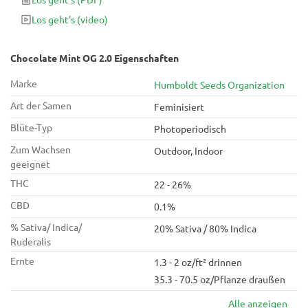
mit launischem Charakter und einer delikaten
Los geht's
(video)
Geschmackskombination mit starken Schokoladennoten.
Chocolate Mint OG 2.0 Eigenschaften
Marke
Humboldt Seeds Organization
Art der Samen
Feminisiert
Blüte-Typ
Photoperiodisch
Zum Wachsen
Outdoor, Indoor
geeignet
THC
22 - 26%
CBD
0.1%
% Sativa/ Indica/
20% Sativa / 80% Indica
Ruderalis
Ernte
1.3 - 2 oz/ft² drinnen
35.3 - 70.5 oz/Pflanze draußen
Alle anzeigen