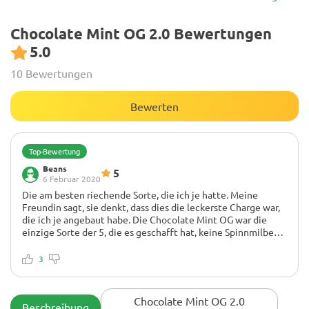
Chocolate Mint OG 2.0 Bewertungen
5.0
10 Bewertungen
Bewerten
Top-Bewertung
Beans
5
6 Februar 2020
Die am besten riechende Sorte, die ich je hatte. Meine
Freundin sagt, sie denkt, dass dies die leckerste Charge war,
die ich je angebaut habe. Die Chocolate Mint OG war die
einzige Sorte der 5, die es geschafft hat, keine Spinnmilben
oder Zwitter zu bekommen. Meiner Meinung nach die
Trockener Mund
schönsten Knospen der Gruppe. Auch am besten riechend
Werde auf jeden Fall wieder kaufen! Vielen Dank an meine
3
und am besten schmeckend. Es war eine saubere Sache,
Lieblings-Herbies))
diese Sorte gewann jede Kategorie!
Chocolate Mint OG 2.0
Beschreibung