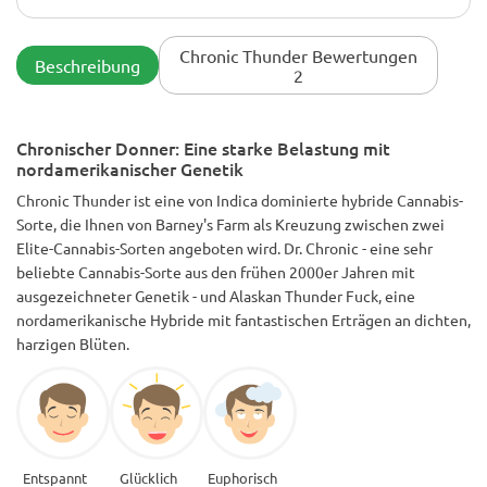
paar KO-Knospen haben....
Das High kommt ohne Spielereien oder Verhandlungen. Es ist
langlebig und ist ein Tageswrecker. Wird Ihre Depression
Chronic Thunder Bewertungen
Beschreibung
töten und Sie dann in eine bequeme Schlafposition bringen.
2
Chronischer Donner: Eine starke Belastung mit
nordamerikanischer Genetik
Chronic Thunder ist eine von Indica dominierte hybride Cannabis-
Sorte, die Ihnen von Barney's Farm als Kreuzung zwischen zwei
Elite-Cannabis-Sorten angeboten wird. Dr. Chronic - eine sehr
beliebte Cannabis-Sorte aus den frühen 2000er Jahren mit
ausgezeichneter Genetik - und Alaskan Thunder Fuck, eine
nordamerikanische Hybride mit fantastischen Erträgen an dichten,
harzigen Blüten.
Entspannt
Glücklich
Euphorisch