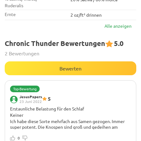
Ruderalis
Ernte
2 oz/ft² drinnen
Alle anzeigen
Chronic Thunder Bewertungen
5.0
2 Bewertungen
Bewerten
Top-Bewertung
JesusPapers
5
23 Juni 2022
Erstaunliche Belastung für den Schlaf
Keiner
Ich habe diese Sorte mehrfach aus Samen gezogen. Immer
super potent. Die Knospen sind groß und gedeihen am
besten mit einer einzelnen Cola oder einmal getoppt. Auch
die Seitenknospen sind schwer. 67-75 Tage und Du wirst ein
0