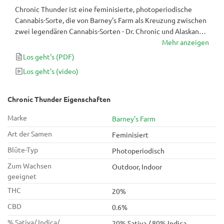
Chronic Thunder ist eine feminisierte, photoperiodische
Cannabis-Sorte, die von Barney's Farm als Kreuzung zwischen
zwei legendären Cannabis-Sorten - Dr. Chronic und Alaskan
Thunder Fuck - gezüchtet wurde, um nach nur 8,5 Wochen
Mehr anzeigen
Blüte eine fantastische Hybride mit Erträgen von bis zu 600 g
Los geht's
(PDF)
/ m2 zu erhalten. wirklich ein fantastischer Hybrid!
Los geht's
(video)
Chronic Thunder Eigenschaften
Marke
Barney's Farm
Art der Samen
Feminisiert
Blüte-Typ
Photoperiodisch
Zum Wachsen
Outdoor, Indoor
geeignet
THC
20%
CBD
0.6%
% Sativa/ Indica/
20% Sativa / 80% Indica