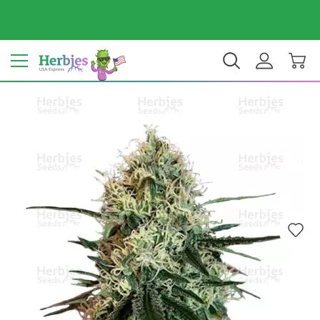
Dein Land: Vereinigte Staaten
$ USD
DE