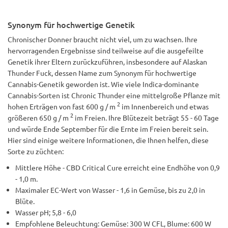
Synonym für hochwertige Genetik
Chronischer Donner braucht nicht viel, um zu wachsen. Ihre
hervorragenden Ergebnisse sind teilweise auf die ausgefeilte
Genetik ihrer Eltern zurückzuführen, insbesondere auf Alaskan
Thunder Fuck, dessen Name zum Synonym für hochwertige
Cannabis-Genetik geworden ist. Wie viele Indica-dominante
Cannabis-Sorten ist Chronic Thunder eine mittelgroße Pflanze mit
2
hohen Erträgen von fast 600 g / m
im Innenbereich und etwas
2
größeren 650 g / m
im Freien. Ihre Blütezeit beträgt 55 - 60 Tage
und würde Ende September für die Ernte im Freien bereit sein.
Hier sind einige weitere Informationen, die Ihnen helfen, diese
Sorte zu züchten:
Mittlere Höhe - CBD Critical Cure erreicht eine Endhöhe von 0,9
- 1,0 m.
Maximaler EC-Wert von Wasser - 1,6 in Gemüse, bis zu 2,0 in
Blüte.
Wasser pH; 5,8 - 6,0
Empfohlene Beleuchtung: Gemüse: 300 W CFL, Blume: 600 W