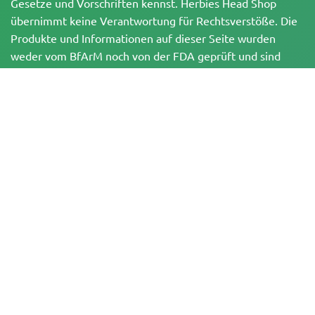
Gesetze und Vorschriften kennst. Herbies Head Shop
übernimmt keine Verantwortung für Rechtsverstöße. Die
Produkte und Informationen auf dieser Seite wurden
weder vom BfArM noch von der FDA geprüft und sind
NICHT dazu bestimmt, Krankheiten zu diagnostizieren, zu
behandeln, zu heilen oder zu verhindern. Alle Produkte
enthalten, soweit zutreffend, weniger als 0,3 % THC
gemäß den bundesrechtlichen Vorschriften. Bitte stelle
sicher, dass du deine örtlichen Gesetze einhältst, da
Herbies keine Rechtsberatung anbietet und keine Haftung
für die Verwendung oder den Anbau von Cannabis in
Gebieten übernimmt, in denen dies verboten ist.
Zahlungen, die auf dieser Website getätigt werden, können auf zwei Arten
abgewickelt werden:
— Direkt über Pure Atmosphere S.A.M. S.L.
— Über unseren Zahlungsdienstleister WORLD SPACE LINK SL mit Sitz in der
Calle El Pilar 17, 03005 Alicante, Spanien, mit der Steuernummer
B56571102, für bestimmte Transaktionen.
Copyright © 2007-2026