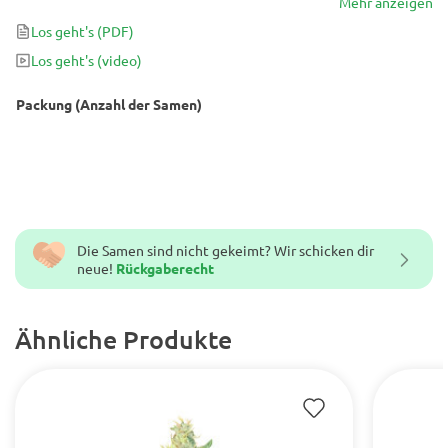
Fuck - gezüchtet wurde, um nach nur 8,5 Wochen Blüte eine
Mehr anzeigen
fantastische Hybride mit Erträgen von bis zu 600 g / m2 zu
Los geht's
(PDF)
erhalten. wirklich ein fantastischer Hybrid!
Los geht's
(video)
Packung (Anzahl der Samen)
Die Samen sind nicht gekeimt? Wir schicken dir
neue!
Rückgaberecht
Ähnliche Produkte